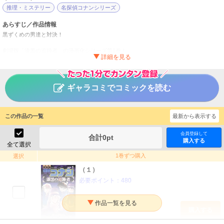
推理・ミステリー
名探偵コナンシリーズ
あらすじ／作品情報
黒ずくめの男達と対決！
劇場版「漆黒の追跡者」の漫画化シリーズ第1巻！
黒ずくめの男達とコナンが直接対決！！
名探偵コナン 漆黒の追跡者
タイトル
ギャラコミでコミックを読む
青山剛昌／阿部ゆたか／丸伝次郎
作者
少年
／
サスペンス・ミステリー
ジャンル
この作品の一覧
最新から表示する
週刊少年サンデー
掲載誌
小学館
出版社
会員登録して
合計
0
pt
購入する
全て選択
1巻ずつ購入
選択
（１）
必要ポイント：
480
購入する