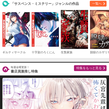
「サスペンス・ミステリー」ジャンルの作品
一覧へ
ギルティサークル
十字架のろくにん
生贄家族
脱獄のカザリ
毎週金曜更新！
特集をもっと見る
書店員激推し特集