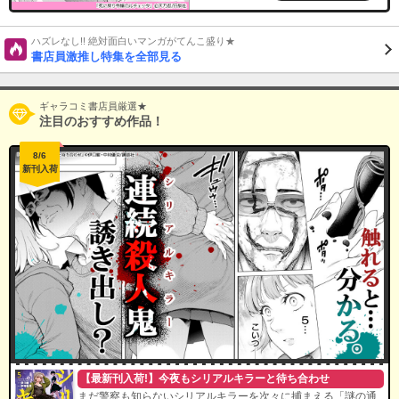
ハズレなし!! 絶対面白いマンガがてんこ盛り★
書店員激推し特集を全部見る
ギャラコミ書店員厳選★
注目のおすすめ作品！
8/6
新刊入荷
【最新刊入荷!】今夜もシリアルキラーと待ち合わせ
まだ警察も知らないシリアルキラーを次々に捕まえる「謎の通