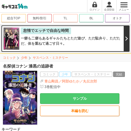
ログイン
会員登録
メニュー
総合TOP
無料/割引
TL
BL
オトナ
怠惰でエッチで自由な時間
一癖も二癖もあるギャルたちとただ遊び、ただ駄弁り、ただた
だ、体を重ねて過ごす日々。
コミック
少年
サスペンス・ミステリー
名探偵コナン 漆黒の追跡者
コミック
少年
サスペンス・ミステリー
完結
青山剛昌／阿部ゆたか／丸伝次郎
3
巻配信中
サンプル
本編を読む
キーワード