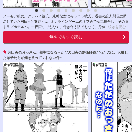
ノーモア彼女。グッバイ彼氏。束縛彼女にモラハラ彼氏、過去の恋人関係に辟
易していた村田♂と友香♀は、オンラインゲームのオフ会で意気投合し、そのま
まラブホテルへ。一夜限りでもなく、付き合う訳でもなく、身体
...続きを読む
無料で今すぐ読む
片田舎のおっさん、剣聖になる～ただの田舎の剣術師範だったのに、大成し
た弟子たちが俺を放ってくれない件～