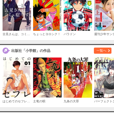
古見さんは、コミュ症です。
ちょっとヨロシク！
パラドン
週刊少年サン
出版社「小学館」の作品
一覧へ
はじめてのセフレ【単話】
土竜の唄
九条の大罪