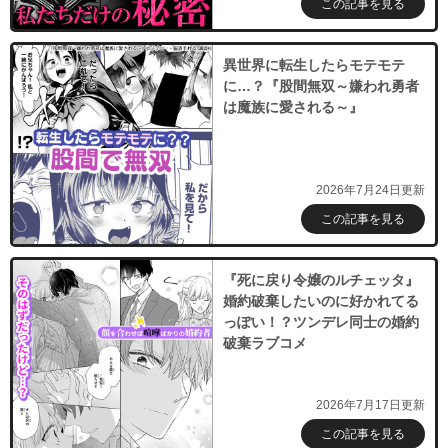
この記事を見る
異世界に転生したらモテモテ
に…？『股間無双～嫌われ勇者
は魔族に愛される～』
2026年7月24日更新
この記事を見る
『死に戻り令嬢のルチェッタ』
婚約破棄したいのに好かれてる
っぽい！？ツンデレ同士の婚約
破棄ラブコメ
2026年7月17日更新
この記事を見る