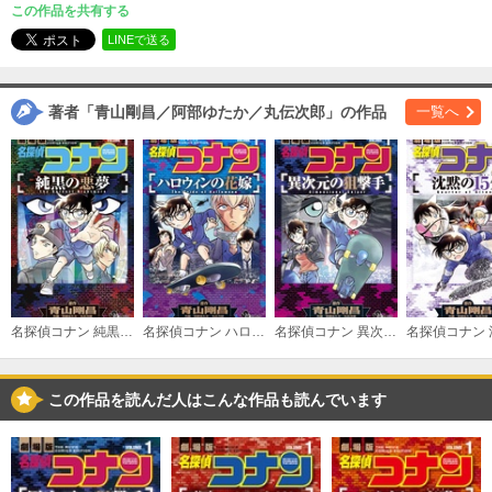
この作品を共有する
（２）
必要ポイント：
480
LINEで送る
購入する
著者「青山剛昌／阿部ゆたか／丸伝次郎」の作品
一覧へ
（３）
必要ポイント：
480
購入する
名探偵コナン 純黒の悪夢
名探偵コナン ハロウィンの花嫁
名探偵コナン 異次元の狙撃手
この作品を読んだ人はこんな作品も読んでいます