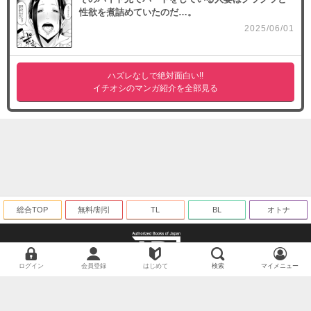
性欲を煮詰めていたのだ…。
（１８）
必要ポイント：
690
2025/06/01
購入する
ハズレなしで絶対面白い!!
イチオシのマンガ紹介を全部見る
（１９）
必要ポイント：
690
購入する
（２０）
必要ポイント：
690
総合TOP
無料/割引
TL
BL
オトナ
購入する
ログイン
会員登録
はじめて
検索
マイメニュー
海賊版に関する取り組みについて
©ギャラクシーコミック