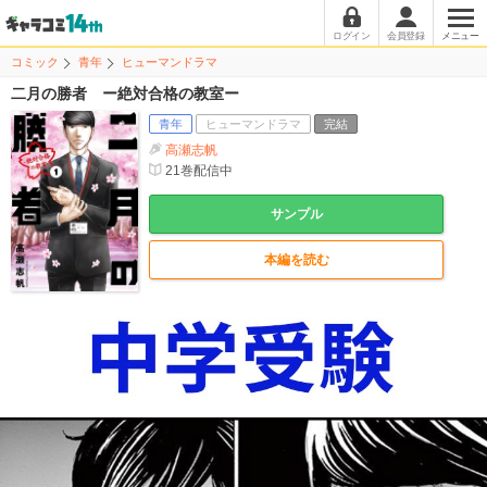
ログイン
会員登録
メニュー
コミック
青年
ヒューマンドラマ
二月の勝者 ー絶対合格の教室ー
青年
ヒューマンドラマ
完結
高瀬志帆
21
巻配信中
サンプル
本編を読む