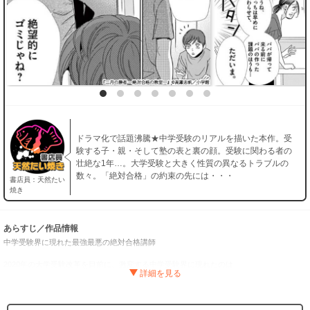
（６）
必要ポイント：
690
購入する
（７）
必要ポイント：
690
購入する
ドラマ化で話題沸騰★中学受験のリアルを描いた本作。受
験する子・親・そして塾の表と裏の顔。受験に関わる者の
壮絶な1年…。大学受験と大きく性質の異なるトラブルの
（８）
数々。「絶対合格」の約束の先には・・・
必要ポイント：
690
書店員：天然たい
焼き
購入する
あらすじ／作品情報
中学受験界に現れた最強最悪の絶対合格講師
（９）
必要ポイント：
690
2020年の大学受験改革を目前に、激変する中学受験界に現れたのは
生徒を第一志望校に絶対合格させる最強最悪の塾講師・黒木蔵人！
受験の神様か、拝金の悪魔か？ 早期受験が一般化する昨今、
購入する
もっとも熱い中学受験の隠された裏側、合格への戦略を
圧倒的なリアリティーでえぐりだす衝撃の問題作！