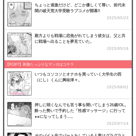
ちょっと過激だけど、どこか優しくて尊い、前代未
（１４）
聞の破天荒大学受験ラブコメが開幕!!
必要ポイント：
690
2025/05/23
購入する
殿方よりも戦場に恋焦がれてしまう彼女は、父と共
（１５）
に戦場へ出ることを夢見ていた。
必要ポイント：
690
2025/05/16
購入する
【R18!?】刺激たっぷりなマンガはコチラ
（１６）
いつもコソコソとオナホを買っていく大学生の西
必要ポイント：
690
（にし）くんに興味津々。
2025/08/01
購入する
押しに弱くなんでも言う事を聞いてしまう26歳/OL。
（１７）
酔った勢いで予約した「性感マッサージ」に行って
必要ポイント：
690
●●になってしまう…。
2025/07/14
購入する
そのバイト先でパートをしている人妻はグラグラと