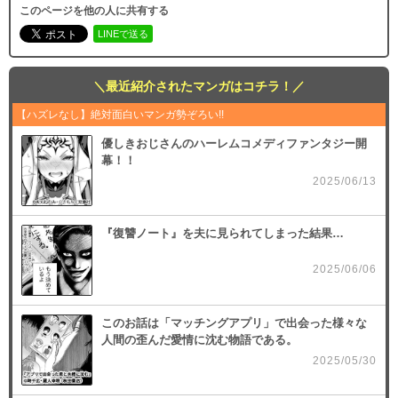
このページを他の人に共有する
（１０）
二月の勝者 ー絶対合格の教室ー
タイトル
必要ポイント：
690
LINEで送る
高瀬志帆
作者
購入する
青年
／
ヒューマンドラマ
ジャンル
＼最近紹介されたマンガはコチラ！／
ビッグコミックスピリッツ
掲載誌
（１１）
【ハズレなし】絶対面白いマンガ勢ぞろい!!
小学館
必要ポイント：
690
出版社
優しきおじさんのハーレムコメディファンタジー開
21
巻配信中
配信数
幕！！
購入する
2025/06/13
（１２）
必要ポイント：
690
『復讐ノート』を夫に見られてしまった結果…
2025/06/06
購入する
（１３）
このお話は「マッチングアプリ」で出会った様々な
必要ポイント：
690
人間の歪んだ愛情に沈む物語である。
2025/05/30
購入する