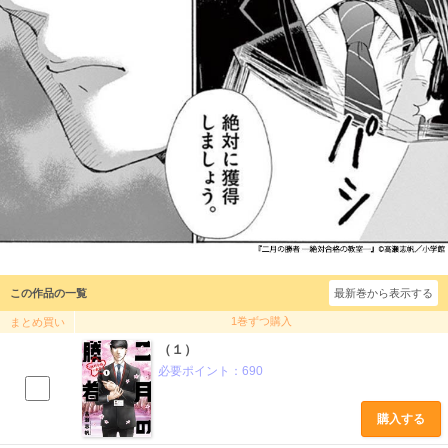
この作品の一覧
最新巻から表示する
1巻ずつ購入
まとめ買い
（１）
必要ポイント：
690
購入する