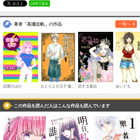
LINEで送る
購入する
著者「高瀬志帆」の作品
一覧へ
（３）
必要ポイント：
690
購入する
（４）
必要ポイント：
690
購入する
恋愛のばか
おとりよせ王子 飯田好実
恋する童話
あいどる
（５）
必要ポイント：
690
この作品を読んだ人はこんな作品も読んでいます
購入する
（６）