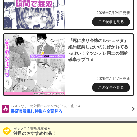
2026年7月24日更新
この記事を見る
『死に戻り令嬢のルチェッタ』
婚約破棄したいのに好かれてる
っぽい！？ツンデレ同士の婚約
破棄ラブコメ
2026年7月17日更新
この記事を見る
ハズレなし!! 絶対面白いマンガがてんこ盛り★
書店員激推し特集を全部見る
ギャラコミ書店員厳選★
注目のおすすめ作品！