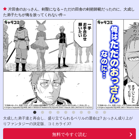
片田舎のおっさん、剣聖になる～ただの田舎の剣術師範だったのに、大成し
た弟子たちが俺を放ってくれない件～
大成した弟子達と再会し、盛り立てられるベリルの運命は? おっさん成り上が
りファンタジーの決定版、コミカライズ!
無料で今すぐ読む