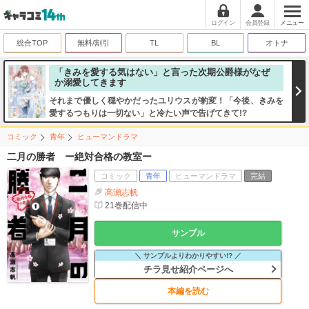
ログイン
会員登録
メニュー
総合TOP
無料/割引
TL
BL
オトナ
「きみを愛する気はない」と言った次期公爵様がなぜ
か溺愛してきます
それまで優しく穏やかだったユリウスが豹変！「今後、きみを
愛するつもりは一切ない」と冷たい声で告げてきて!?
コミック
青年
ヒューマンドラマ
二月の勝者 ー絶対合格の教室ー
コミック
青年
ヒューマンドラマ
完結
高瀬志帆
21
巻配信中
サンプル
＼ サンプルよりわかりやすい!? ／
チラ見せ紹介ページへ
本編を読む