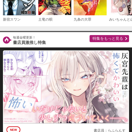
必要ポイント：
690
購入する
新宿スワン
土竜の唄
九条の大罪
（１９）
必要ポイント：
690
毎週金曜更新！
特集をもっと見る
書店員激推し特集
購入する
（２０）
必要ポイント：
690
購入する
NEW
書店員：らふらんす