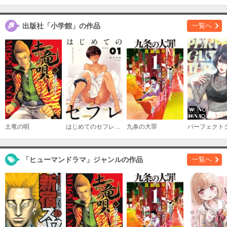
必要ポイント：
690
出版社「小学館」の作品
一覧へ
購入する
（１５）
必要ポイント：
690
購入する
（１６）
必要ポイント：
690
土竜の唄
はじめてのセフレ【単話】
九条の大罪
購入する
「ヒューマンドラマ」ジャンルの作品
一覧へ
（１７）
必要ポイント：
690
購入する
（１８）