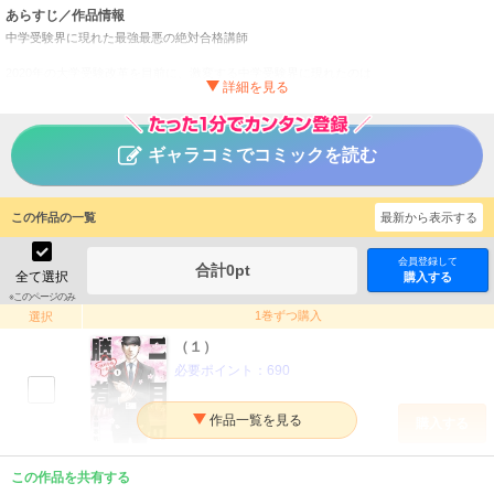
あらすじ／作品情報
中学受験界に現れた最強最悪の絶対合格講師
2020年の大学受験改革を目前に、激変する中学受験界に現れたのは
生徒を第一志望校に絶対合格させる最強最悪の塾講師・黒木蔵人！
受験の神様か、拝金の悪魔か？ 早期受験が一般化する昨今、
もっとも熱い中学受験の隠された裏側、合格への戦略を
圧倒的なリアリティーでえぐりだす衝撃の問題作！
ギャラコミでコミックを読む
二月の勝者 ー絶対合格の教室ー
タイトル
高瀬志帆
作者
この作品の一覧
最新から表示する
青年
／
ヒューマンドラマ
ジャンル
会員登録して
合計
0
pt
全て選択
ビッグコミックスピリッツ
購入する
掲載誌
※このページのみ
小学館
出版社
1巻ずつ購入
選択
（１）
必要ポイント：
690
購入する
（２）
この作品を共有する
必要ポイント：
690