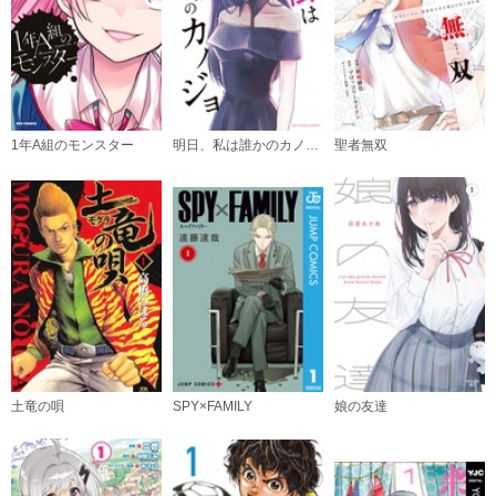
必要ポイント：
690
購入する
（７）
必要ポイント：
690
1年A組のモンスター
明日、私は誰かのカノジョ
聖者無双
購入する
（８）
必要ポイント：
690
購入する
（９）
必要ポイント：
690
土竜の唄
SPY×FAMILY
娘の友達
購入する
（１０）