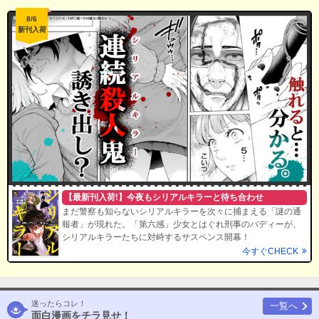
8/6
新刊入荷
【最新刊入荷!】今夜もシリアルキラーと待ち合わせ
まだ警察も知らないシリアルキラーを次々に捕まえる「謎の通
報者」が現れた。「第六感」少女とはぐれ刑事のバディーが、
シリアルキラーたちに対峙するサスペンス開幕！
今すぐCHECK
迷ったらコレ！
一覧へ
面白漫画をチラ見せ！