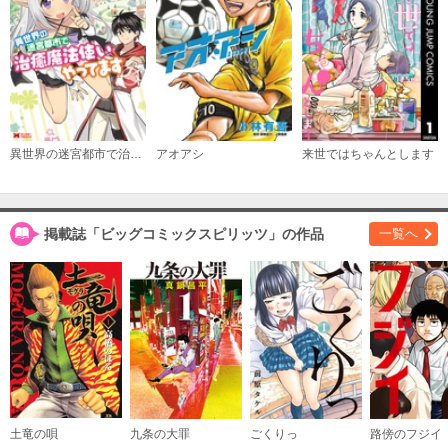
必要ポイント：
690
購入する
（１１）
必要ポイント：
690
異世界の迷宮都市で治癒魔法使いやってます（コミック）
アオアシ
来世ではちゃんとします
購入する
（１２）
必要ポイント：
690
掲載誌「ビッグコミックスピリッツ」の作品
一覧へ
購入する
（１３）
必要ポイント：
690
購入する
（１４）
土竜の唄
九条の大罪
ごくりっ
路傍のフジイ