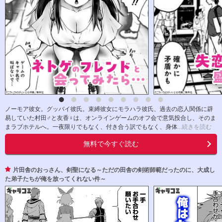
ノーモア彼女。グッバイ彼氏。束縛彼女にモラハラ彼氏、過去の恋人関係に辟
易していた村田♂と友香♀は、オンラインゲームのオフ会で意気投合し、そのま
まラブホテルへ。一夜限りでもなく、付き合う訳でもなく、身体
...続きを読む
無料で今すぐ読む
片田舎のおっさん、剣聖になる～ただの田舎の剣術師範だったのに、大成し
た弟子たちが俺を放ってくれない件～