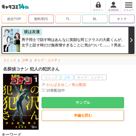
ログイン
会員登録
メニュー
総合TOP
無料/割引
TL
BL
オトナ
彼は友達
男子同士で話す時はあんなに笑顔な同じクラスの大庭くんが、
女子と話す時だけ無表情すぎることに気がついて……？男友達
を作るのって実は彼氏を作るよりずっと難しい！？
コミック
少年
ギャグ・コメディ
名探偵コナン 犯人の犯沢さん
コミック
少年
ギャグ・コメディ
かんばまゆこ／青山剛昌
10
巻配信中
サンプル
本編を読む
キーワード