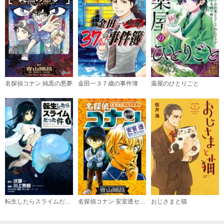
購入する
（６）
必要ポイント：
480
購入する
名探偵コナン 純黒の悪夢
金田一３７歳の事件簿
薬屋のひとりごと
（７）
必要ポイント：
480
購入する
（８）
必要ポイント：
530
購入する
転生したらスライムだった件
名探偵コナン 安室透セレクション
おじさまと猫
（９）
必要ポイント：
530