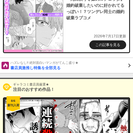
婚約破棄したいのに好かれてる
っぽい！？ツンデレ同士の婚約
破棄ラブコメ
2026年7月17日更新
この記事を見る
ハズレなし!! 絶対面白いマンガがてんこ盛り★
書店員激推し特集を全部見る
ギャラコミ書店員厳選★
注目のおすすめ作品！
8/6
新刊入荷