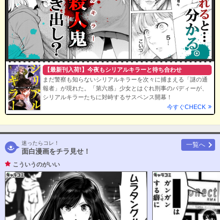
【最新刊入荷!】今夜もシリアルキラーと待ち合わせ
まだ警察も知らないシリアルキラーを次々に捕まえる「謎の通
報者」が現れた。「第六感」少女とはぐれ刑事のバディーが、
シリアルキラーたちに対峙するサスペンス開幕！
今すぐCHECK
迷ったらコレ！
一覧へ
面白漫画をチラ見せ！
こういうのがいい