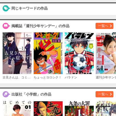
同じキーワードの作品
購入する
掲載誌「週刊少年サンデー」の作品
一覧へ
（１０）
必要ポイント：
530
購入する
古見さんは、コミュ症です。
ちょっとヨロシク！
パラドン
週刊少年サン
出版社「小学館」の作品
一覧へ