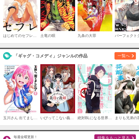
はじめてのセフレ【単話】
土竜の唄
九条の大罪
「ギャグ・コメディ」ジャンルの作品
一覧へ
玉川さん 出てました？
いびってこない義母と義姉
絶対BLになる世界VS絶対BLになりたくない男
まりも兄弟の
毎週金曜更新！
特集をもっと見る