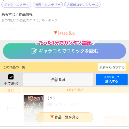
ギャグ・コメディ
推理・ミステリー
名探偵コナンシリーズ
あらすじ／作品情報
あの“犯人”が主役のクリミナル・ギャグ！
犯罪都市、米花町―――世界トップレベルの事件数が
発生するこの町に降り立った、漆黒の人影…
標的に近づくべく上京してきたようだが、全てが謎に
包まれている。その人物の名は…犯人の犯沢さん（仮名）！
ギャラコミでコミックを読む
『名探偵コナン』でおなじみ、
全身黒タイツのようなビジュアルの“犯人”…
誰もが知ってるアイツが主役の漫画がスタートして以来、
この作品の一覧
最新から表示する
ネット上で話題沸騰！
会員登録して
合計
0
pt
人気アンケート1位を独走し、さらには単行本発売前に日清とコラボし、
購入する
全て選択
朝のニュース番組で取り上げられるなど、
異例のスピードで認知度を上げている、
1巻ずつ購入
選択
唯一にして正統なる（？）コナンスピンオフ漫画、
（１）
ついに待望の第1巻発売です！
必要ポイント：
530
名探偵コナン 犯人の犯沢さん
タイトル
かんばまゆこ／青山剛昌
作者
購入する
少年
／
ギャグ・コメディ
ジャンル