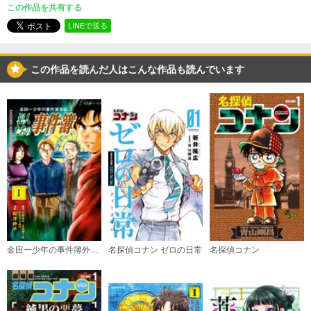
この作品を共有する
（２）
週刊少年サンデー
掲載誌
必要ポイント：
530
LINEで送る
小学館
出版社
購入する
この作品を読んだ人はこんな作品も読んでいます
（３）
必要ポイント：
530
購入する
（４）
必要ポイント：
480
購入する
金田一少年の事件簿外伝 犯人たちの事件簿
名探偵コナン ゼロの日常
名探偵コナン
（５）
必要ポイント：
480