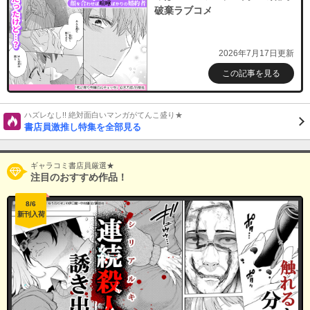
破棄ラブコメ
2026年7月17日更新
この記事を見る
ハズレなし!! 絶対面白いマンガがてんこ盛り★
書店員激推し特集を全部見る
ギャラコミ書店員厳選★
注目のおすすめ作品！
8/6
新刊入荷