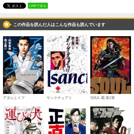
必要ポイント：
550
LINEで送る
購入する
この作品を読んだ人はこんな作品も読んでいます
（３）
必要ポイント：
550
購入する
（４）
必要ポイント：
550
購入する
（５）
アダムとイブ
サンクチュアリ
SOUL 覇 第2章
必要ポイント：
590
購入する
（６）