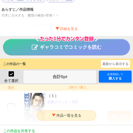
あらすじ／作品情報
日本に点火する、憂国の極道×官僚！！
『サンクチュアリ』の史村翔×池上遼一が放つ、
この国の「暴力」と「権力」！！
沖縄に現れた憂国の極道・新海十造。
沖縄独立運動の扇動者を始末し、
ギャラコミでコミックを読む
尖閣では中国兵を狙撃。
中国マフィアに支配された
沖縄極道に再起を促す。
一方、公安の特命班「BEGIN」を
この作品の一覧
最新から表示する
率いる神津快。
彼は日本が生き残るために、
会員登録して
合計
0
pt
沖縄を戦場にしようと・・・・・・！？
購入する
全て選択
BEGIN
1巻ずつ購入
選択
タイトル
（１）
史村翔／池上遼一
作者
必要ポイント：
550
青年
／
アクション・冒険
ジャンル
ビッグコミックスペリオール
掲載誌
購入する
小学館
出版社
（２）
この作品を共有する