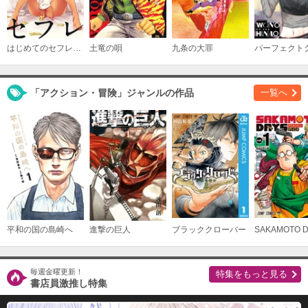
はじめてのセフレ【単話】
土竜の唄
九条の大罪
「アクション・冒険」ジャンルの作品
一覧へ
平和の国の島崎へ
進撃の巨人
ブラッククローバー
SAKAMOTO 
毎週金曜更新！
特集をもっと見る
書店員激推し特集