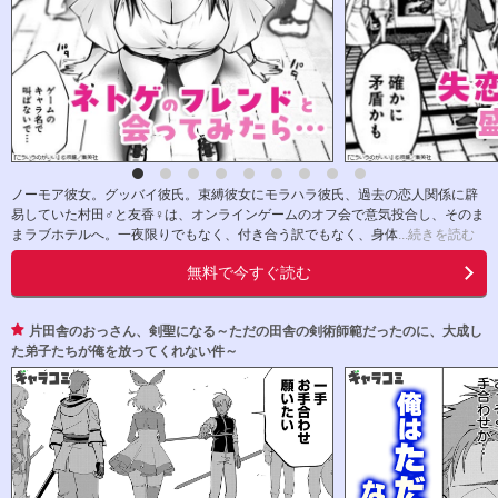
ノーモア彼女。グッバイ彼氏。束縛彼女にモラハラ彼氏、過去の恋人関係に辟
易していた村田♂と友香♀は、オンラインゲームのオフ会で意気投合し、そのま
まラブホテルへ。一夜限りでもなく、付き合う訳でもなく、身体
...続きを読む
無料で今すぐ読む
片田舎のおっさん、剣聖になる～ただの田舎の剣術師範だったのに、大成し
た弟子たちが俺を放ってくれない件～