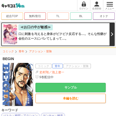
ログイン
会員登録
メニュー
総合TOP
無料/割引
TL
BL
オトナ
≪お口の中が敏感≫
口に刺激を与えると身体がビクビク反応する…。そんな性癖が
会社のエースにバレてしまって…。
コミック
青年
アクション・冒険
BEGIN
コミック
青年
アクション・冒険
史村翔／池上遼一
9
巻配信中
サンプル
本編を読む
キーワード
バトル・格闘・アクション
ヤンキー・極道