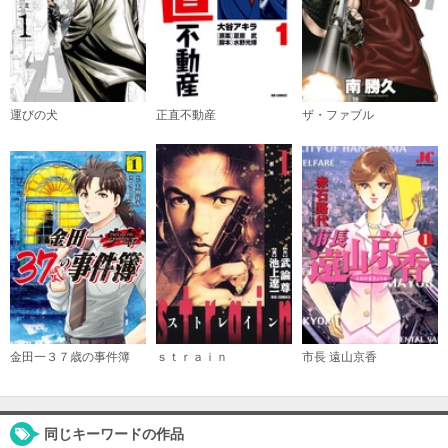
必要ポイント：
590
購入する
（７）
運びの犬
正直不動産
ザ・ファブル
必要ポイント：
590
購入する
（８）
必要ポイント：
590
購入する
（９）
必要ポイント：
590
金田一３７歳の事件簿
ｓｔｒａｉｎ
市長 遠山京香
購入する
同じキーワードの作品