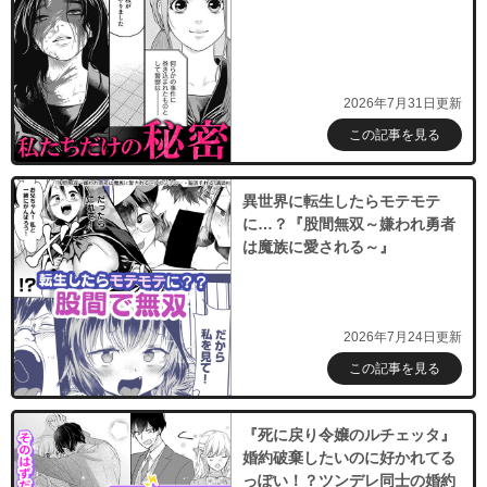
2026年7月31日更新
この記事を見る
異世界に転生したらモテモテ
に…？『股間無双～嫌われ勇者
は魔族に愛される～』
2026年7月24日更新
この記事を見る
『死に戻り令嬢のルチェッタ』
婚約破棄したいのに好かれてる
っぽい！？ツンデレ同士の婚約