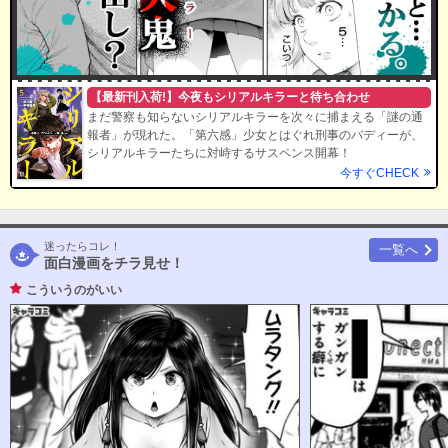
【最新刊入荷!】今夜もシリアルキラーと待ち合わせ
まだ警察も知らないシリアルキラーを次々に捕まえる「謎の通
報者」が現れた。「第六感」少女とはぐれ刑事のバディーが、
シリアルキラーたちに対峙するサスペンス開幕！
今すぐCHECK
迷ったらコレ！
一覧へ
面白漫画をチラ見せ！
こういうのがいい