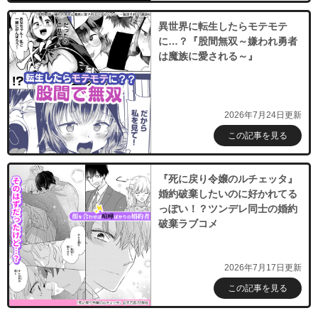
異世界に転生したらモテモテ
に…？『股間無双～嫌われ勇者
は魔族に愛される～』
2026年7月24日更新
この記事を見る
『死に戻り令嬢のルチェッタ』
婚約破棄したいのに好かれてる
っぽい！？ツンデレ同士の婚約
破棄ラブコメ
2026年7月17日更新
この記事を見る