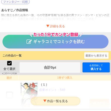
ファンタジー・幻想
あらすじ／作品情報
陸に領土を持たぬ海の一族、その守護神”影船”を操る謎の男ファン・ガンマ・ビゼンの正
体とは！？ 川原正敏が描く壮大なる海の冒険浪漫、満を持してここに発進！
海皇紀
タイトル
川原正敏
作者
ギャラコミでコミックを読む
少年
／
ファンタジー・SF
ジャンル
月刊少年マガジン
掲載誌
この作品の一覧
最新から表示する
講談社
出版社
会員登録して
合計
0
pt
全て選択
購入する
※このページのみ
1巻ずつ購入
選択
（１）
必要ポイント：
540
購入する