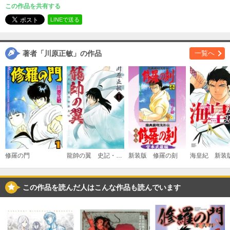
（２）
この作品を共有する
必要ポイント：
540
LINEで送る
購入する
著者「川原正敏」の作品
一覧へ
（３）
必要ポイント：
540
購入する
（４）
必要ポイント：
540
修羅の門
龍帥の翼 史記・留侯世家異伝
新装版 修羅の刻
海皇紀 新装
購入する
この作品を読んだ人はこんな作品も読んでいます
（５）
必要ポイント：
540
購入する