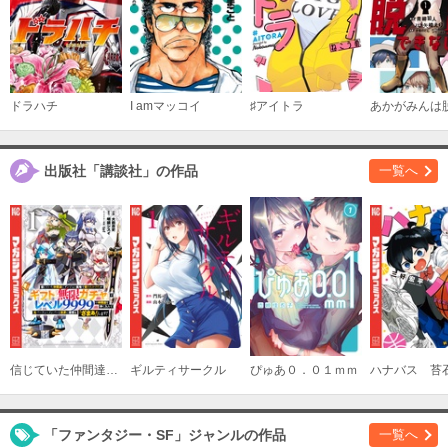
購入する
（１４）
必要ポイント：
540
ドラハチ
I amマッコイ
♯アイトラ
購入する
出版社「講談社」の作品
一覧へ
（１５）
必要ポイント：
540
購入する
（１６）
必要ポイント：
540
信じていた仲間達にダンジョン奥地で殺されかけたがギフト『無限ガチャ』でレベル９９９９の仲間達を手に入れて元パーティーメンバーと世界に復讐＆『ざまぁ！』します！
ギルティサークル
ぴゅあ０．０１ｍｍ
購入する
「ファンタジー・SF」ジャンルの作品
一覧へ
（１７）