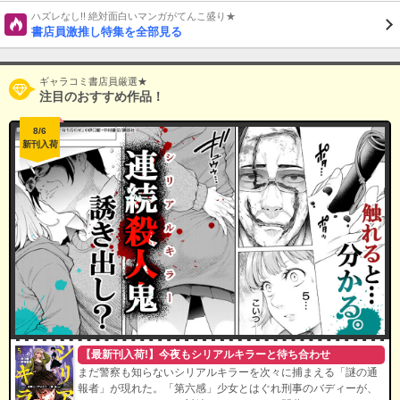
ハズレなし!! 絶対面白いマンガがてんこ盛り★
書店員激推し特集を全部見る
ギャラコミ書店員厳選★
注目のおすすめ作品！
8/6
新刊入荷
【最新刊入荷!】今夜もシリアルキラーと待ち合わせ
まだ警察も知らないシリアルキラーを次々に捕まえる「謎の通
報者」が現れた。「第六感」少女とはぐれ刑事のバディーが、