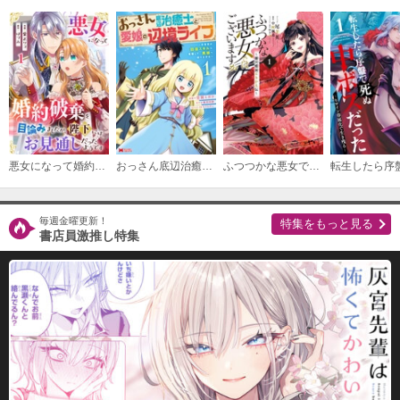
必要ポイント：
540
購入する
（１８）
必要ポイント：
540
購入する
悪女になって婚約破棄を目論みましたが、陛下にはお見通しだったようです
おっさん底辺治癒士と愛娘の辺境ライフ～中年男が回復スキルに覚醒して、英雄へ成り上がる～（コミック）
ふつつかな悪女ではございますが ～雛宮蝶鼠とりかえ伝～
（１９）
必要ポイント：
540
毎週金曜更新！
特集をもっと見る
書店員激推し特集
購入する
（２０）
必要ポイント：
540
購入する