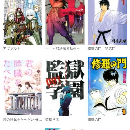
（６）
必要ポイント：
540
購入する
（７）
アヴァルト
十 ～忍法魔界転生～
修羅の門 第弐門
必要ポイント：
540
購入する
（８）
必要ポイント：
540
購入する
（９）
必要ポイント：
540
君の膵臓をたべたい 分冊版
監獄学園
修羅の門