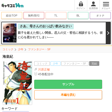
ログイン
会員登録
メニュー
総合TOP
無料/割引
TL
BL
オトナ
さあ、母さんのおっぱい飲みなさい
親子を超えた怪しい関係。恋人の父・哲也に相談するうち、彼
に心を惹かれてしまい――
コミック
少年
ファンタジー・SF
海皇紀
コミック
少年
ファンタジー・SF
完結
川原正敏
45
巻配信中
サンプル
本編を読む
キーワード