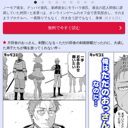
ノーモア彼女。グッバイ彼氏。束縛彼女にモラハラ彼氏、過去の恋人関係に辟
易していた村田♂と友香♀は、オンラインゲームのオフ会で意気投合し、そのま
まラブホテルへ。一夜限りでもなく、付き合う訳でもなく、身体
...続きを読む
無料で今すぐ読む
片田舎のおっさん、剣聖になる～ただの田舎の剣術師範だったのに、大成し
た弟子たちが俺を放ってくれない件～