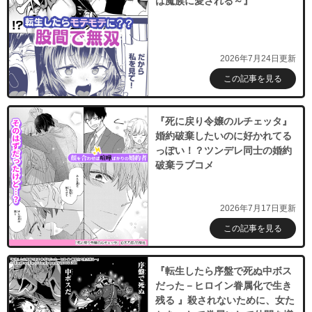
は魔族に愛される～』
2026年7月24日更新
この記事を見る
『死に戻り令嬢のルチェッタ』
婚約破棄したいのに好かれてる
っぽい！？ツンデレ同士の婚約
破棄ラブコメ
2026年7月17日更新
この記事を見る
『転生したら序盤で死ぬ中ボス
だった－ヒロイン眷属化で生き
残る 』殺されないために、女た