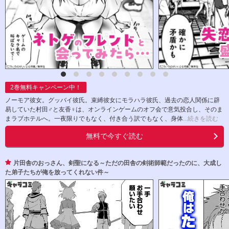
2
巻無料キャンペーン中！
ノーモア彼女。グッバイ彼氏。束縛彼女にモラハラ彼氏、過去の恋人関係に辟
易していた村田♂と友香♀は、オンラインゲームのオフ会で意気投合し、そのま
まラブホテルへ。一夜限りでもなく、付き合う訳でもなく、身体
...続きを読む
無料で今すぐ読む
片田舎のおっさん、剣聖になる～ただの田舎の剣術師範だったのに、大成し
た弟子たちが俺を放ってくれない件～