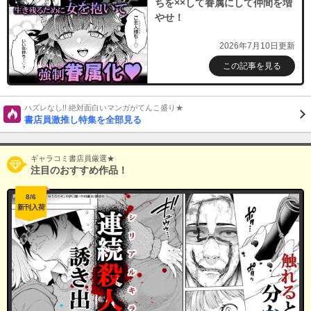
ちを××して眷属にして仲間を増
やせ！
2026年7月10日更新
この記事を見る
ハズレなし!! 絶対面白いマンガがてんこ盛り★
書店員激推し特集を全部見る
ギャラコミ書店員厳選★
注目のおすすめ作品！
8/6
新刊入荷