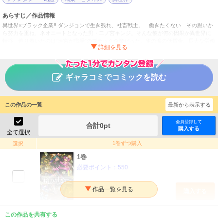
あらすじ／作品情報
異世界×ブラック企業!! ダンジョンで生き残れ、社畜戦士。 働きたくない…その思いか
ら努力を重ね、ネオニートとなった男・二ノ宮キンジ。そんな彼が何の因果か異世界に
転移、辿り着いたのは“迷宮が職場”のブラック企業だった。雀の涙の低賃金、長大な労働
時間、悲惨な労働環境――生き残る為に死ぬほど働く、社畜的ダンジョンファンタジ
ー！
迷宮ブラックカンパニー
タイトル
ギャラコミでコミックを読む
安村洋平
作者
少年
／
ファンタジー・SF
ジャンル
この作品の一覧
最新から表示する
月刊コミックブレイド
掲載誌
会員登録して
合計
0
pt
購入する
マッグガーデン
出版社
全て選択
1巻ずつ購入
選択
1巻
必要ポイント：
550
購入する
2巻
この作品を共有する