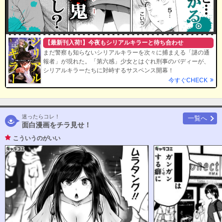
【最新刊入荷!】今夜もシリアルキラーと待ち合わせ
まだ警察も知らないシリアルキラーを次々に捕まえる「謎の通
報者」が現れた。「第六感」少女とはぐれ刑事のバディーが、
シリアルキラーたちに対峙するサスペンス開幕！
今すぐCHECK
迷ったらコレ！
一覧へ
面白漫画をチラ見せ！
こういうのがいい