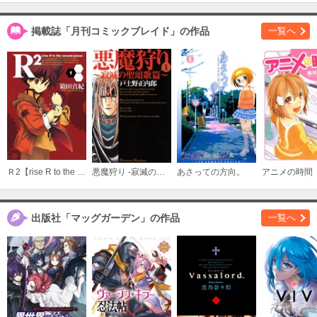
必要ポイント：
630
掲載誌「月刊コミックブレイド」の作品
一覧へ
購入する
11巻
必要ポイント：
630
購入する
12巻
必要ポイント：
680
Ｒ2【rise R to the second power】
悪魔狩り -寂滅の聖頌歌篇-
あさっての方向。
アニメの時間
購入する
出版社「マッグガーデン」の作品
一覧へ
13巻
必要ポイント：
690
購入する
14巻