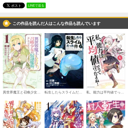
必要ポイント：
570
LINEで送る
購入する
この作品を読んだ人はこんな作品も読んでいます
3巻
必要ポイント：
570
購入する
4巻
必要ポイント：
590
購入する
異世界魔王と召喚少女の奴隷魔術
転生したらスライムだった件
私、能力は平均値でって言ったよね！（コミック）
5巻
必要ポイント：
580
購入する
6巻