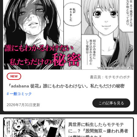
NEW
書店員：モチモチのポチ
『adabana 徒花』誰にもわかるわけない。私たちだけの秘密
# 一般コミック
この記事を見る
2026年7月31日更新
異世界に転生したらモテモテ
に…？『股間無双～嫌われ勇者