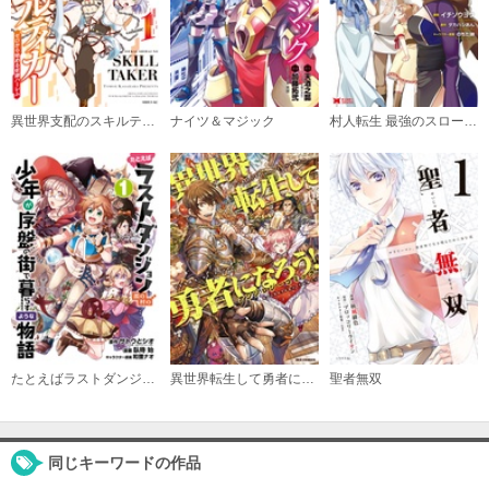
必要ポイント：
600
購入する
7巻
異世界支配のスキルテイカー ゼロから始める奴隷ハーレム
ナイツ＆マジック
村人転生 最強のスローライフ（コミック）
必要ポイント：
600
購入する
8巻
必要ポイント：
590
購入する
9巻
たとえばラストダンジョン前の村の少年が序盤の街で暮らすような物語
異世界転生して勇者になろう！ アンソロジーコミック
聖者無双
必要ポイント：
630
購入する
同じキーワードの作品
10巻