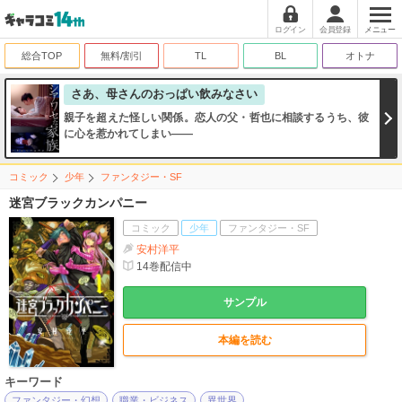
ログイン
会員登録
メニュー
総合TOP
無料/割引
TL
BL
オトナ
さあ、母さんのおっぱい飲みなさい
親子を超えた怪しい関係。恋人の父・哲也に相談するうち、彼
に心を惹かれてしまい――
コミック
少年
ファンタジー・SF
迷宮ブラックカンパニー
コミック
少年
ファンタジー・SF
安村洋平
14
巻配信中
サンプル
本編を読む
キーワード
ファンタジー・幻想
職業・ビジネス
異世界