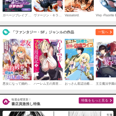
必要ポイント：
700
ガベージブレイブ 異世界に召喚され捨てられた勇者の復讐物語【分冊版】
ヴァージン・キラー忍法帖
Vassalord.
購入する
「ファンタジー・SF」ジャンルの作品
一覧へ
悪女になって婚約破棄を目論みましたが、陛下にはお見通しだったようです
ハーレム王の異世界プレス漫遊記 ～最強無双のおじさんはあらゆる種族を嫁にする～（コミック）
おっさん底辺治癒士と愛娘の辺境ライフ～中年男が回復スキルに覚醒して、英雄へ成り上がる～（コミック）
毎週金曜更新！
特集をもっと見る
書店員激推し特集