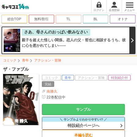
ログイン
会員登録
メニュー
総合TOP
無料/割引
TL
BL
オトナ
さあ、母さんのおっぱい飲みなさい
親子を超えた怪しい関係。恋人の父・哲也に相談するうち、彼
に心を惹かれてしまい――
コミック
青年
アクション・冒険
ザ・ファブル
コミック
青年
アクション・冒険
特別紹介付
完結
南勝久
22
巻配信中
サンプル
＼ サンプルよりわかりやすい!? ／
特設紹介ページへ
本編を読む