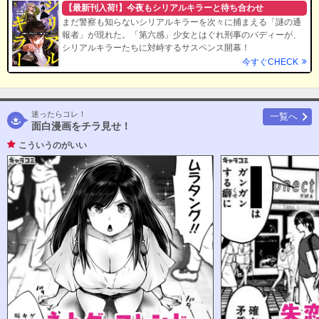
【最新刊入荷!】今夜もシリアルキラーと待ち合わせ
まだ警察も知らないシリアルキラーを次々に捕まえる「謎の通
報者」が現れた。「第六感」少女とはぐれ刑事のバディーが、
シリアルキラーたちに対峙するサスペンス開幕！
今すぐCHECK
迷ったらコレ！
一覧へ
面白漫画をチラ見せ！
こういうのがいい