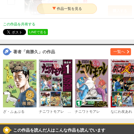
必要ポイント：
80
790
購入する
（２）
この作品を共有する
今だけ割引
LINEで送る
必要ポイント：
80
790
購入する
著者「南勝久」の作品
一覧へ
（３）
今だけ割引
必要ポイント：
80
790
購入する
（４）
必要ポイント：
790
ざ・ふぁぶる
ナニワトモアレ 超合本版
ナニワトモアレ
購入する
（５）
この作品を読んだ人はこんな作品も読んでいます
必要ポイント：
790