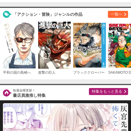
必要ポイント：
790
「アクション・冒険」ジャンルの作品
一覧へ
購入する
（１８）
必要ポイント：
790
購入する
（１９）
必要ポイント：
790
平和の国の島崎へ
進撃の巨人
ブラッククローバー
SAKAMOTO 
購入する
毎週金曜更新！
特集をもっと見る
（２０）
書店員激推し特集
必要ポイント：
790
購入する