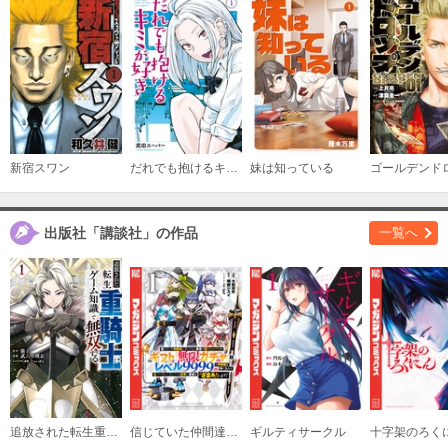
必要ポイント：
790
購入する
（１４）
必要ポイント：
790
購入する
新宿スワン
だれでも抱けるキミが好き
妹は知っている
ゴールデンド
（１５）
必要ポイント：
790
出版社「講談社」の作品
一覧へ
購入する
（１６）
必要ポイント：
790
購入する
追放された転生重騎士はゲーム知識で無双する
信じていた仲間達にダンジョン奥地で殺されかけたがギフト『無限ガチャ』でレベル９９９９の仲間達を手に入れて元パーティーメンバーと世界に復讐＆『ざまぁ！』します！
ギルティサークル
十字架のろく
（１７）