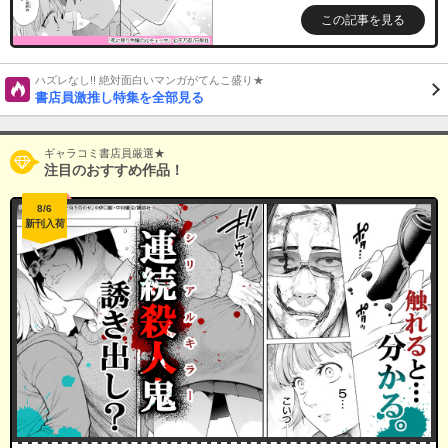
この記事を見る
ハズレなし!! 絶対面白いマンガがてんこ盛り★
書店員激推し特集を全部見る
ギャラコミ書店員厳選★
注目のおすすめ作品！
8/6
新刊入荷