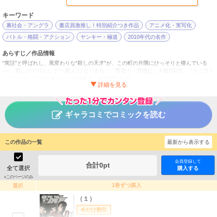
キーワード
裏社会・アングラ
書店員激推し！特別紹介つき作品
アニメ化・実写化
バトル・格闘・アクション
ヤンキー・極道
2010年代の名作
あらすじ／作品情報
“寓話”と呼ばれし、風変わりな“殺しの天才”が、この町の片隅にひっそりと棲んでいる
──。殺しのプロとして“一般人”になりきれ！ 野蛮で、滑稽な、大阪DAYS。『ナニワト
モアレ』＆『なにわ友あれ』の南勝久、銃撃最新作!!!
ザ・ファブル
タイトル
南勝久
作者
ギャラコミでコミックを読む
青年
／
アクション・冒険
ジャンル
ヤングマガジン
掲載誌
この作品の一覧
最新から表示する
講談社
出版社
会員登録して
合計
0
pt
全て選択
購入する
※このページのみ
1巻ずつ購入
選択
（１）
今だけ割引