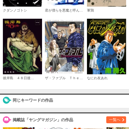
必要ポイント：
790
クダンノゴトシ
君が僕らを悪魔と呼んだ頃
軍鶏
購入する
（１０）
必要ポイント：
790
購入する
（１１）
必要ポイント：
790
彼岸島 ４８日後…
ザ・ファブル Ｔｈｅ ｓｅｃｏｎｄ ｃｏｎｔａｃｔ
なにわ友あれ
購入する
（１２）
必要ポイント：
790
同じキーワードの作品
購入する
掲載誌「ヤングマガジン」の作品
一覧へ
（１３）