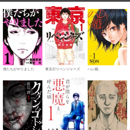
購入する
（６）
必要ポイント：
790
購入する
（７）
必要ポイント：
790
僕たちがやりました
東京卍リベンジャーズ
ハレ婚。
購入する
（８）
必要ポイント：
790
購入する
（９）