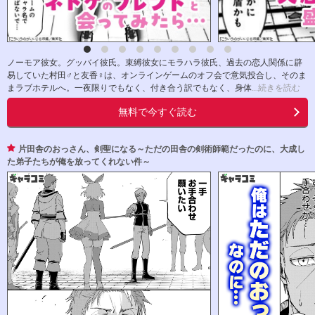
ノーモア彼女。グッバイ彼氏。束縛彼女にモラハラ彼氏、過去の恋人関係に辟
易していた村田♂と友香♀は、オンラインゲームのオフ会で意気投合し、そのま
まラブホテルへ。一夜限りでもなく、付き合う訳でもなく、身体
...続きを読む
無料で今すぐ読む
片田舎のおっさん、剣聖になる～ただの田舎の剣術師範だったのに、大成し
た弟子たちが俺を放ってくれない件～