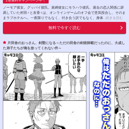
2
巻無料キャンペーン中！
ノーモア彼女。グッバイ彼氏。束縛彼女にモラハラ彼氏、過去の恋人関係に辟
易していた村田♂と友香♀は、オンラインゲームのオフ会で意気投合し、そのま
まラブホテルへ。一夜限りでもなく、付き合う訳でもなく、身体
...続きを読む
無料で今すぐ読む
片田舎のおっさん、剣聖になる～ただの田舎の剣術師範だったのに、大成し
た弟子たちが俺を放ってくれない件～