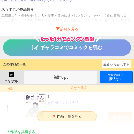
あらすじ／作品情報
就職浪人生・鬱野たけし。人と食事するのは好きじゃないし、たいして食に興味もな
い…。鬱々とした想いの中で日々、ひとりめしを食う。 読むと食欲が失せるアンチグル
メ漫画!
鬱ごはん
タイトル
施川ユウキ
作者
ギャラコミでコミックを読む
青年
／
その他
ジャンル
ヤングチャンピオン烈
掲載誌
この作品の一覧
最新から表示する
秋田書店
出版社
会員登録して
合計
0
pt
購入する
全て選択
1巻ずつ購入
選択
1
必要ポイント：
640
購入する
2
この作品を共有する