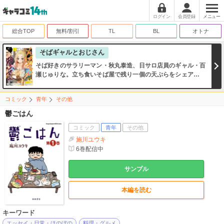
ログイン
会員登録
メニュー
総合TOP
無料/割引
TL
BL
オトナ
そばギャルとおじさん
そば好きのサラリーマン・秋丸泰造、日サロ店員のギャル・百
瀬じゅりな。立ち食いそば屋で残り一個の天ぷらをシェアした
ことがきっかけで「ソフレ（そばフレンド）」になったふたり
は、いっしょにそば屋巡りをすることに…!!
コミック
青年
その他
鬱ごはん
コミック
青年
その他
施川ユウキ
6
巻配信中
サンプル
本編を読む
キーワード
エッセイ・日常・ほのぼの
料理・グルメ