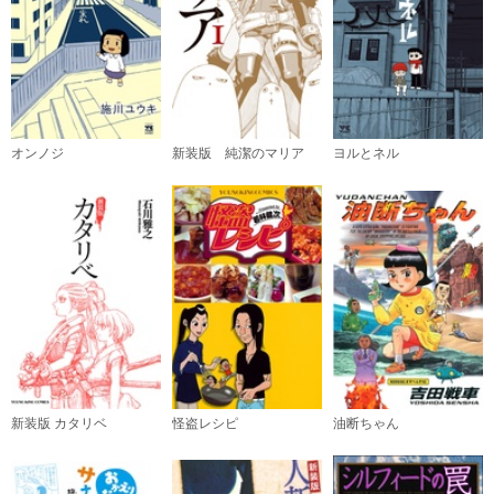
必要ポイント：
700
購入する
オンノジ
新装版 純潔のマリア
ヨルとネル
新装版 カタリベ
怪盗レシピ
油断ちゃん