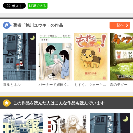
必要ポイント：
640
LINEで送る
購入する
著者「施川ユウキ」の作品
一覧へ
3
必要ポイント：
640
購入する
4
必要ポイント：
640
購入する
ヨルとネル
バーナード嬢曰く。【友情篇】
もずく、ウォーキング！
森のテグー
5
この作品を読んだ人はこんな作品も読んでいます
必要ポイント：
640
購入する
6