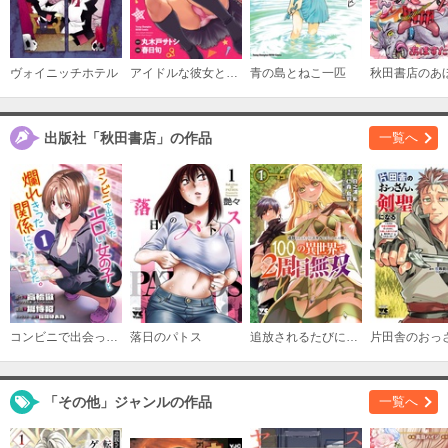
ヴォイニッチホテル
アイドルな彼女とヲタクな僕と
青の島とねこ一匹
出版社「秋田書店」の作品
一覧へ
コンビニで出会ったエロい女の子と爛れきった関係になりました。(話売り)
落日のパトス
追放されるたびにスキルを手に入れた俺が、100の異世界で2周目無双【電子単行本】
「その他」ジャンルの作品
一覧へ