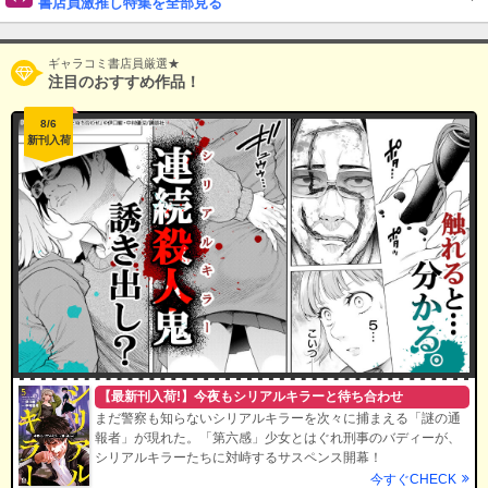
書店員激推し特集を全部見る
ギャラコミ書店員厳選★
注目のおすすめ作品！
8/6
新刊入荷
【最新刊入荷!】今夜もシリアルキラーと待ち合わせ
まだ警察も知らないシリアルキラーを次々に捕まえる「謎の通
報者」が現れた。「第六感」少女とはぐれ刑事のバディーが、
シリアルキラーたちに対峙するサスペンス開幕！
今すぐCHECK