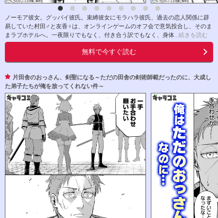
ノーモア彼女。グッバイ彼氏。束縛彼女にモラハラ彼氏、過去の恋人関係に辟
易していた村田♂と友香♀は、オンラインゲームのオフ会で意気投合し、そのま
まラブホテルへ。一夜限りでもなく、付き合う訳でもなく、身体
...続きを読む
無料で今すぐ読む
片田舎のおっさん、剣聖になる～ただの田舎の剣術師範だったのに、大成し
た弟子たちが俺を放ってくれない件～