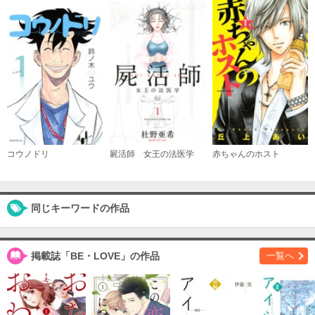
購入する
（１０）
必要ポイント：
540
購入する
（１１）
必要ポイント：
540
コウノドリ
屍活師 女王の法医学
赤ちゃんのホスト
購入する
同じキーワードの作品
（１２）
必要ポイント：
540
掲載誌「BE・LOVE」の作品
一覧へ
購入する
（１３）