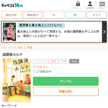
ログイン
会員登録
メニュー
総合TOP
無料/割引
TL
BL
オトナ
履歴書を書き換えただけなのに
書き換えた内容がすべて実現する、全能の履歴書を手に入れ男
は、退屈だった人生が一変する！
コミック
女性
学園
放課後カルテ
コミック
女性
学園
完結
日生マユ
17
巻配信中
サンプル
本編を読む
キーワード