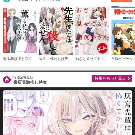
（１７）
必要ポイント：
540
購入する
薫る花は凛と咲く
先生、僕たちは殺していません。
わざと見せてる？ 加茂井さん。
毎週金曜更新！
特集をもっと見る
書店員激推し特集