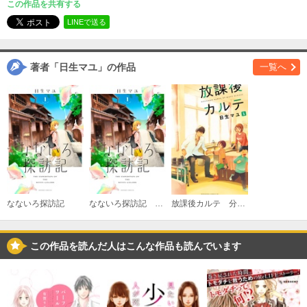
この作品を共有する
（２）
必要ポイント：
540
LINEで送る
購入する
著者「日生マユ」の作品
一覧へ
（３）
必要ポイント：
540
購入する
（４）
必要ポイント：
540
なないろ探訪記
なないろ探訪記 分冊版
放課後カルテ 分冊版
購入する
この作品を読んだ人はこんな作品も読んでいます
（５）
必要ポイント：
540
購入する