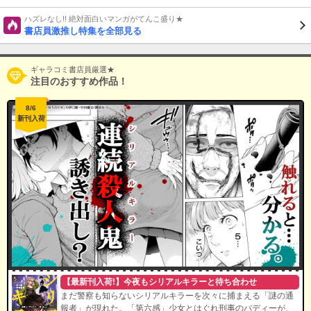
ハズレなし!! 絶対面白いマンガがてんこ盛り★
書店員激推し特集を全部見る
ギャラコミ書店員厳選★
注目のおすすめ作品！
8/6
新刊入荷
【最新刊入荷!】今夜もシリアルキラーと待ち合わせ
まだ警察も知らないシリアルキラーを次々に捕まえる「謎の通
報者」が現れた。「第六感」少女とはぐれ刑事のバディーが、