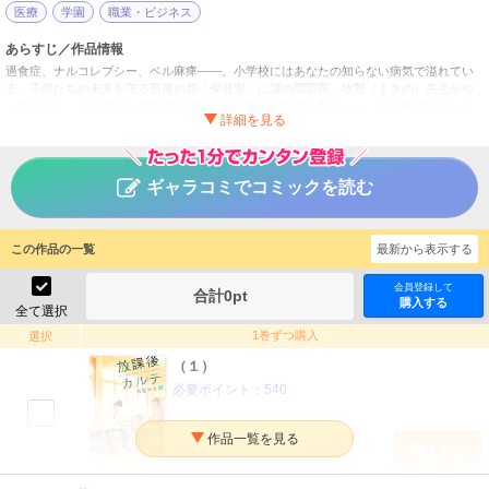
医療
学園
職業・ビジネス
あらすじ／作品情報
過食症、ナルコレプシー、ベル麻痺――。小学校にはあなたの知らない病気で溢れてい
る。子供たちの未来を守る最後の砦「保健室」に謎の問題医・牧野（まきの）先生がや
ってきた！ 小学生たちの身近に潜む、名も知らぬ病気の数々――。口も態度もでかい
謎のドクター・牧野先生がだれもが見落としてしまう小さな病気のサインにどこか冷め
ながらも（？）向き合うようですが……！？
放課後カルテ
タイトル
ギャラコミでコミックを読む
日生マユ
作者
女性
／
学園
ジャンル
この作品の一覧
最新から表示する
BE・LOVE
掲載誌
会員登録して
合計
0
pt
購入する
講談社
出版社
全て選択
1巻ずつ購入
選択
（１）
必要ポイント：
540
購入する