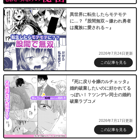
異世界に転生したらモテモテ
に…？『股間無双～嫌われ勇者
は魔族に愛される～』
2026年7月24日更新
この記事を見る
『死に戻り令嬢のルチェッタ』
婚約破棄したいのに好かれてる
っぽい！？ツンデレ同士の婚約
破棄ラブコメ
2026年7月17日更新
この記事を見る