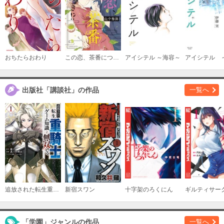
必要ポイント：
540
購入する
（１４）
おちたらおわり
この恋、茶番につき！？
アイシテル ～海容～
アイシテル 
必要ポイント：
540
出版社「講談社」の作品
一覧へ
購入する
（１５）
必要ポイント：
540
購入する
（１６）
必要ポイント：
540
追放された転生重騎士はゲーム知識で無双する
新宿スワン
十字架のろくにん
ギルティサー
購入する
「学園」ジャンルの作品
一覧へ