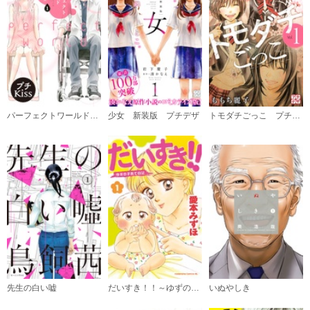
（６）
必要ポイント：
540
購入する
（７）
パーフェクトワールド プチキス
少女 新装版 プチデザ
トモダチごっこ プチデザ
必要ポイント：
540
購入する
（８）
必要ポイント：
540
購入する
（９）
先生の白い嘘
だいすき！！～ゆずの子育て日記～
いぬやしき
必要ポイント：
540