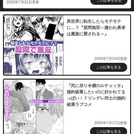
この記事を見る
2026年7月31日更新
（１４）
必要ポイント：
690
異世界に転生したらモテモテ
に…？『股間無双～嫌われ勇者
購入する
は魔族に愛される～』
（１５）
必要ポイント：
690
2026年7月24日更新
購入する
この記事を見る
（１６）
必要ポイント：
690
『死に戻り令嬢のルチェッタ』
婚約破棄したいのに好かれてる
っぽい！？ツンデレ同士の婚約
購入する
破棄ラブコメ
（１７）
必要ポイント：
690
2026年7月17日更新
この記事を見る
購入する