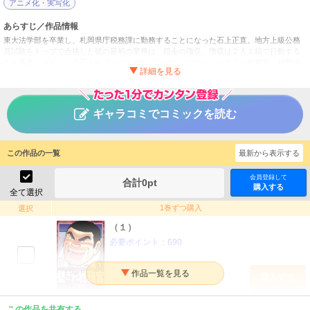
アニメ化・実写化
あらすじ／作品情報
東大法学部を卒業し、札岡県庁税務課に勤務することになった石上正直。地方上級公務
員試験をトップで合格した彼の最初の業務は、税金の徴収。徴収は２人１組で行動する
のが基本。さて、この石上とコンビを組むことになったのが、ベテラン税務官・鐘野成
樹だった…
壁ぎわ税務官
タイトル
ギャラコミでコミックを読む
佐藤智一／コミックブレーン推進委員会
作者
青年
／
その他
ジャンル
この作品の一覧
最新から表示する
ビッグコミックオリジナル
掲載誌
小学館
出版社
会員登録して
合計
0
pt
購入する
全て選択
1巻ずつ購入
選択
（１）
必要ポイント：
690
購入する
（２）
この作品を共有する