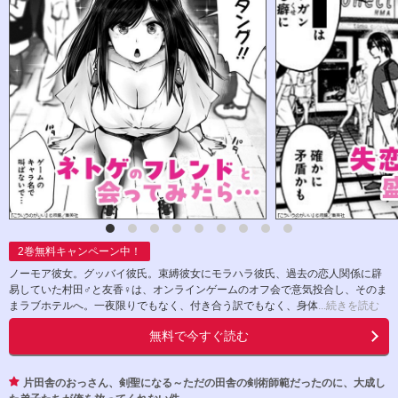
2
巻無料キャンペーン中！
ノーモア彼女。グッバイ彼氏。束縛彼女にモラハラ彼氏、過去の恋人関係に辟
易していた村田♂と友香♀は、オンラインゲームのオフ会で意気投合し、そのま
まラブホテルへ。一夜限りでもなく、付き合う訳でもなく、身体
...続きを読む
無料で今すぐ読む
片田舎のおっさん、剣聖になる～ただの田舎の剣術師範だったのに、大成し