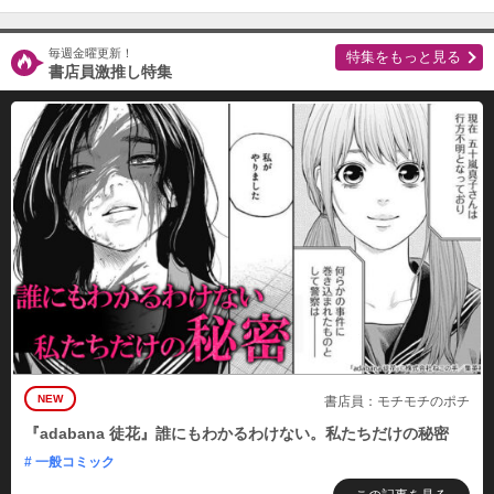
（１０）
必要ポイント：
690
毎週金曜更新！
特集をもっと見る
書店員激推し特集
購入する
（１１）
必要ポイント：
690
購入する
（１２）
必要ポイント：
690
購入する
NEW
書店員：モチモチのポチ
（１３）
必要ポイント：
690
『adabana 徒花』誰にもわかるわけない。私たちだけの秘密
# 一般コミック
購入する