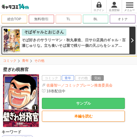
ログイン
会員登録
メニュー
総合TOP
無料/割引
TL
BL
オトナ
そばギャルとおじさん
そば好きのサラリーマン・秋丸泰造、日サロ店員のギャル・百
瀬じゅりな。立ち食いそば屋で残り一個の天ぷらをシェアした
ことがきっかけで「ソフレ（そばフレンド）」になったふたり
は、いっしょにそば屋巡りをすることに…!!
コミック
青年
その他
壁ぎわ税務官
コミック
青年
その他
完結
佐藤智一／コミックブレーン推進委員会
18
巻配信中
サンプル
本編を読む
キーワード