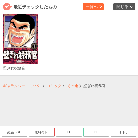
最近チェックしたもの
一覧へ
閉じる
壁ぎわ税務官
ギャラクシーコミック
コミック
その他
壁ぎわ税務官
総合TOP
無料/割引
TL
BL
オトナ