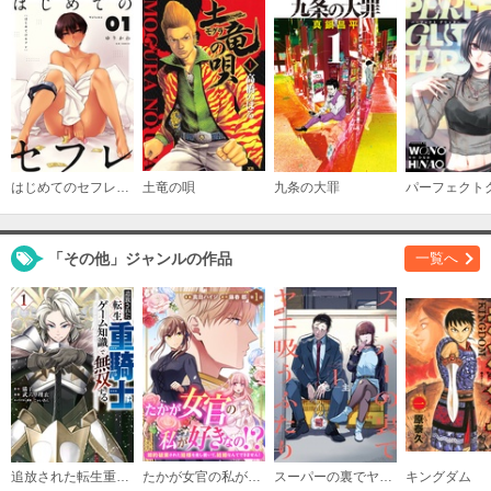
（６）
必要ポイント：
690
購入する
（７）
必要ポイント：
690
はじめてのセフレ【単話】
土竜の唄
九条の大罪
購入する
「その他」ジャンルの作品
一覧へ
（８）
必要ポイント：
690
購入する
（９）
必要ポイント：
690
購入する
追放された転生重騎士はゲーム知識で無双する
たかが女官の私が好きなの！？ 婚約破棄された姫様を差し置いて、結婚なんてできません！
スーパーの裏でヤニ吸うふたり
キングダム