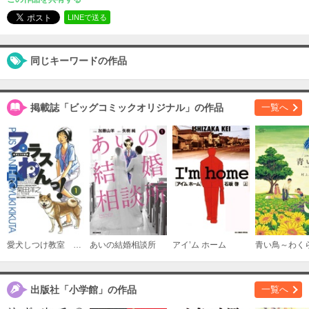
必要ポイント：
690
LINEで送る
購入する
同じキーワードの作品
（３）
必要ポイント：
690
掲載誌「ビッグコミックオリジナル」の作品
一覧へ
購入する
（４）
必要ポイント：
690
購入する
（５）
愛犬しつけ教室 プラスわんっ！
あいの結婚相談所
アイ’ム ホーム
青い鳥～わく
必要ポイント：
690
購入する
出版社「小学館」の作品
一覧へ