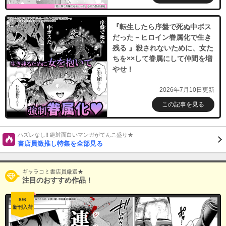
（１８）
『転生したら序盤で死ぬ中ボス
必要ポイント：
690
だった－ヒロイン眷属化で生き
残る 』殺されないために、女た
購入する
ちを××して眷属にして仲間を増
やせ！
2026年7月10日更新
この記事を見る
ハズレなし!! 絶対面白いマンガがてんこ盛り★
書店員激推し特集を全部見る
ギャラコミ書店員厳選★
注目のおすすめ作品！
8/6
新刊入荷