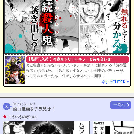
【最新刊入荷!】今夜もシリアルキラーと待ち合わせ
まだ警察も知らないシリアルキラーを次々に捕まえる「謎の通
報者」が現れた。「第六感」少女とはぐれ刑事のバディーが、
シリアルキラーたちに対峙するサスペンス開幕！
今すぐCHECK
迷ったらコレ！
一覧へ
面白漫画をチラ見せ！
こういうのがいい