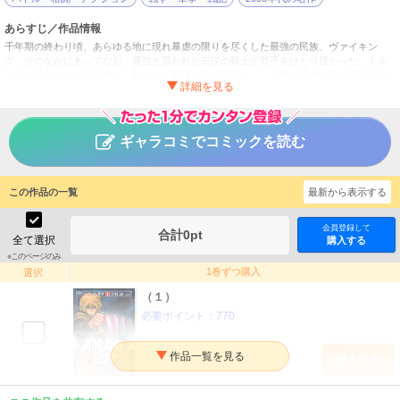
あらすじ／作品情報
千年期の終わり頃、あらゆる地に現れ暴虐の限りを尽くした最強の民族、ヴァイキン
グ。そのなかにあってなお、最強と謳われた伝説の戦士が息子をひとり授かった。トル
フィンと名づけられた彼は、幼くして戦場を生き場所とし、血煙の彼方に幻の大陸“ヴィ
ンランド”を目指す!! 『プラネテス』の幸村誠が描く最強民族（ヴァイキング）叙事
詩、堂々登場！
ヴィンランド・サガ
タイトル
ギャラコミでコミックを読む
幸村誠
作者
青年
／
アクション・冒険
ジャンル
この作品の一覧
最新から表示する
アフタヌーン
掲載誌
会員登録して
合計
0
pt
講談社
出版社
全て選択
購入する
※このページのみ
1巻ずつ購入
選択
（１）
必要ポイント：
770
購入する
（２）