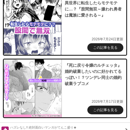
異世界に転生したらモテモテ
に…？『股間無双～嫌われ勇者
は魔族に愛される～』
2026年7月24日更新
この記事を見る
『死に戻り令嬢のルチェッタ』
婚約破棄したいのに好かれてる
っぽい！？ツンデレ同士の婚約
破棄ラブコメ
2026年7月17日更新
この記事を見る
ハズレなし!! 絶対面白いマンガがてんこ盛り★