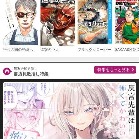
（１８）
必要ポイント：
690
購入する
（１９）
必要ポイント：
690
平和の国の島崎へ
進撃の巨人
ブラッククローバー
SAKAMOTO 
購入する
毎週金曜更新！
特集をもっと見る
（２０）
書店員激推し特集
必要ポイント：
690
購入する