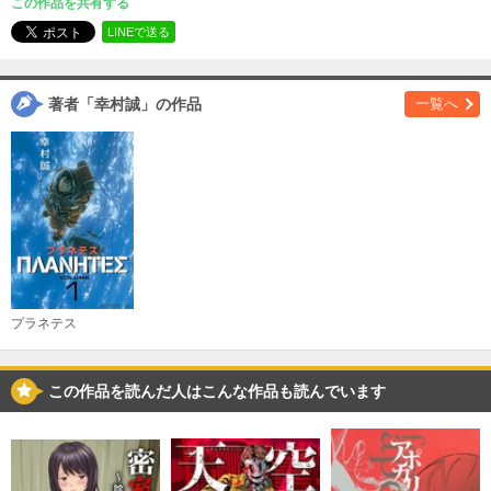
この作品を共有する
必要ポイント：
690
LINEで送る
購入する
著者「幸村誠」の作品
一覧へ
（３）
必要ポイント：
770
購入する
（４）
必要ポイント：
690
購入する
プラネテス
（５）
この作品を読んだ人はこんな作品も読んでいます
必要ポイント：
690
購入する