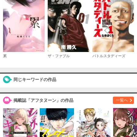
（１０）
必要ポイント：
690
購入する
（１１）
必要ポイント：
690
累
ザ・ファブル
バトルスタディーズ
購入する
（１２）
必要ポイント：
690
同じキーワードの作品
購入する
掲載誌「アフタヌーン」の作品
一覧へ
（１３）
必要ポイント：
690
購入する