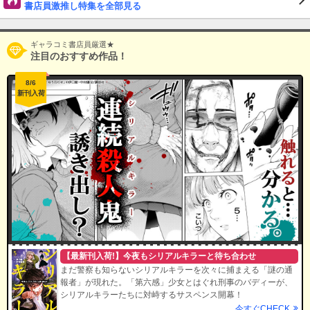
書店員激推し特集を全部見る
ギャラコミ書店員厳選★
注目のおすすめ作品！
8/6
新刊入荷
【最新刊入荷!】今夜もシリアルキラーと待ち合わせ
まだ警察も知らないシリアルキラーを次々に捕まえる「謎の通
報者」が現れた。「第六感」少女とはぐれ刑事のバディーが、
シリアルキラーたちに対峙するサスペンス開幕！
今すぐCHECK