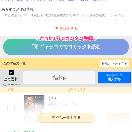
あらすじ／作品情報
千年期の終わり頃、あらゆる地に現れ暴虐の限りを尽くした最強の民族、ヴァイキン
グ。そのなかにあってなお、最強と謳われた伝説の戦士が息子をひとり授かった。トル
フィンと名づけられた彼は、幼くして戦場を生き場所とし、血煙の彼方に幻の大陸“ヴィ
ンランド”を目指す!! 『プラネテス』の幸村誠が描く最強民族（ヴァイキング）叙事
詩、堂々登場！
ヴィンランド・サガ
タイトル
ギャラコミでコミックを読む
幸村誠
作者
青年
／
アクション・冒険
ジャンル
この作品の一覧
最新から表示する
アフタヌーン
掲載誌
会員登録して
合計
0
pt
講談社
出版社
全て選択
購入する
※このページのみ
1巻ずつ購入
選択
（１）
必要ポイント：
770
購入する
（２）