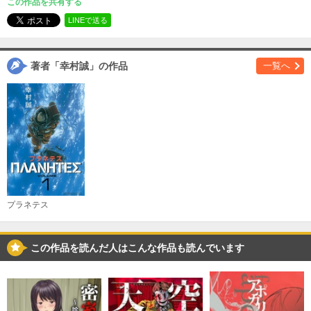
この作品を共有する
必要ポイント：
690
LINEで送る
購入する
著者「幸村誠」の作品
一覧へ
（３）
必要ポイント：
770
購入する
（４）
必要ポイント：
690
購入する
プラネテス
（５）
この作品を読んだ人はこんな作品も読んでいます
必要ポイント：
690
購入する