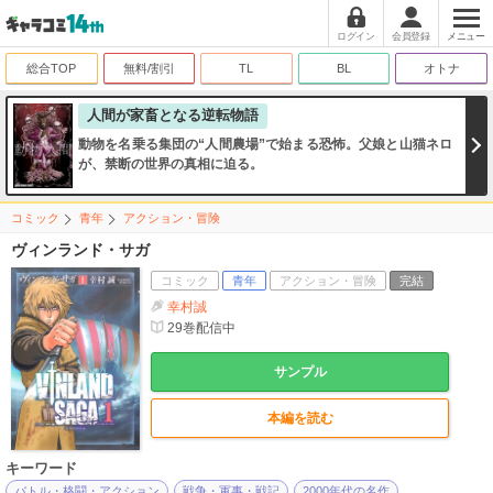
ログイン
会員登録
メニュー
総合TOP
無料/割引
TL
BL
オトナ
人間が家畜となる逆転物語
動物を名乗る集団の“人間農場”で始まる恐怖。父娘と山猫ネロ
が、禁断の世界の真相に迫る。
コミック
青年
アクション・冒険
ヴィンランド・サガ
コミック
青年
アクション・冒険
完結
幸村誠
29
巻配信中
サンプル
本編を読む
キーワード
バトル・格闘・アクション
戦争・軍事・戦記
2000年代の名作