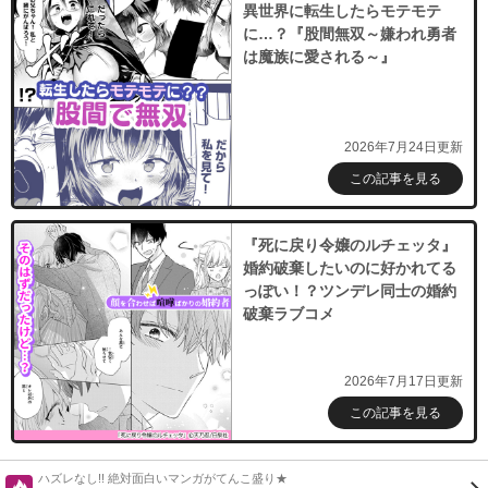
異世界に転生したらモテモテ
に…？『股間無双～嫌われ勇者
は魔族に愛される～』
2026年7月24日更新
この記事を見る
『死に戻り令嬢のルチェッタ』
婚約破棄したいのに好かれてる
っぽい！？ツンデレ同士の婚約
破棄ラブコメ
2026年7月17日更新
この記事を見る
ハズレなし!! 絶対面白いマンガがてんこ盛り★