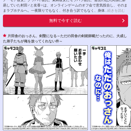
ノーモア彼女。グッバイ彼氏。束縛彼女にモラハラ彼氏、過去の恋人関係に辟
易していた村田♂と友香♀は、オンラインゲームのオフ会で意気投合し、そのま
まラブホテルへ。一夜限りでもなく、付き合う訳でもなく、身体
...続きを読む
無料で今すぐ読む
片田舎のおっさん、剣聖になる～ただの田舎の剣術師範だったのに、大成し
た弟子たちが俺を放ってくれない件～