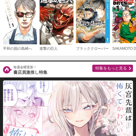
（１８）
必要ポイント：
690
購入する
（１９）
必要ポイント：
690
平和の国の島崎へ
進撃の巨人
ブラッククローバー
SAKAMOTO 
購入する
毎週金曜更新！
特集をもっと見る
（２０）
書店員激推し特集
必要ポイント：
690
購入する