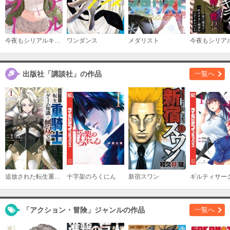
（１４）
必要ポイント：
690
購入する
今夜もシリアルキラーと待ち合わせ
ワンダンス
メダリスト
（１５）
必要ポイント：
690
出版社「講談社」の作品
一覧へ
購入する
（１６）
必要ポイント：
690
購入する
追放された転生重騎士はゲーム知識で無双する
十字架のろくにん
新宿スワン
ギルティサー
（１７）
必要ポイント：
690
「アクション・冒険」ジャンルの作品
一覧へ
購入する