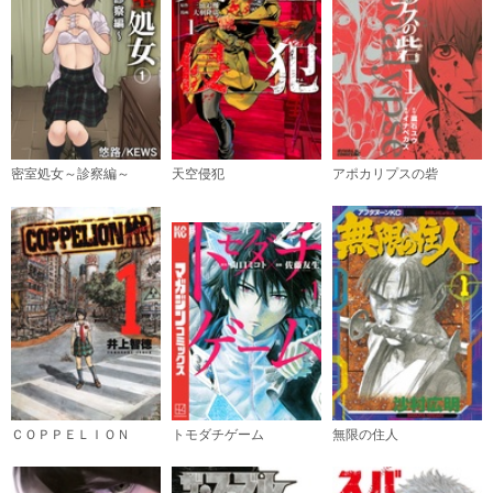
（６）
必要ポイント：
770
購入する
（７）
必要ポイント：
690
密室処女～診察編～
天空侵犯
アポカリプスの砦
購入する
（８）
必要ポイント：
770
購入する
（９）
必要ポイント：
690
ＣＯＰＰＥＬＩＯＮ
トモダチゲーム
無限の住人
購入する