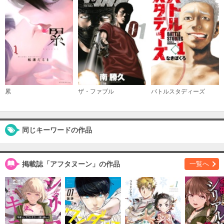
（１０）
必要ポイント：
690
購入する
（１１）
必要ポイント：
690
累
ザ・ファブル
バトルスタディーズ
購入する
（１２）
必要ポイント：
690
同じキーワードの作品
購入する
掲載誌「アフタヌーン」の作品
一覧へ
（１３）
必要ポイント：
690
購入する