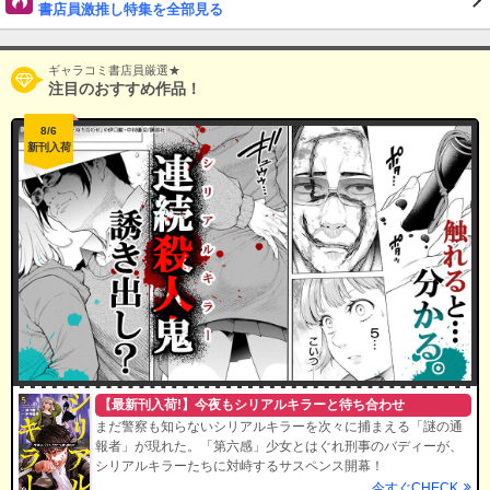
書店員激推し特集を全部見る
ギャラコミ書店員厳選★
注目のおすすめ作品！
8/6
新刊入荷
【最新刊入荷!】今夜もシリアルキラーと待ち合わせ
まだ警察も知らないシリアルキラーを次々に捕まえる「謎の通
報者」が現れた。「第六感」少女とはぐれ刑事のバディーが、
シリアルキラーたちに対峙するサスペンス開幕！
今すぐCHECK