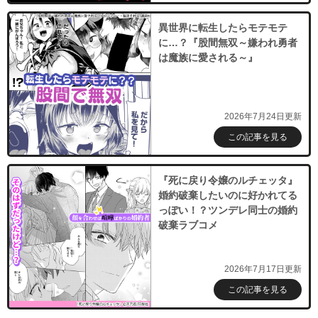
異世界に転生したらモテモテ
に…？『股間無双～嫌われ勇者
は魔族に愛される～』
2026年7月24日更新
この記事を見る
『死に戻り令嬢のルチェッタ』
婚約破棄したいのに好かれてる
っぽい！？ツンデレ同士の婚約
破棄ラブコメ
2026年7月17日更新
この記事を見る