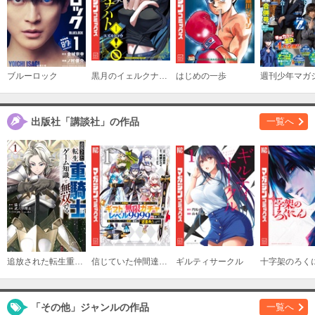
必要ポイント：
600
購入する
Ｆｉｌｅ（１５）
ブルーロック
黒月のイェルクナハト
はじめの一歩
週刊少年マガ
必要ポイント：
600
購入する
出版社「講談社」の作品
一覧へ
Ｆｉｌｅ（１６）
必要ポイント：
600
購入する
Ｆｉｌｅ（１７）
必要ポイント：
600
追放された転生重騎士はゲーム知識で無双する
信じていた仲間達にダンジョン奥地で殺されかけたがギフト『無限ガチャ』でレベル９９９９の仲間達を手に入れて元パーティーメンバーと世界に復讐＆『ざまぁ！』します！
ギルティサークル
十字架のろく
購入する
「その他」ジャンルの作品
一覧へ
Ｆｉｌｅ（１８）