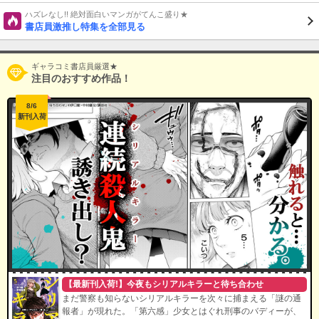
ハズレなし!! 絶対面白いマンガがてんこ盛り★
書店員激推し特集を全部見る
ギャラコミ書店員厳選★
注目のおすすめ作品！
8/6
新刊入荷
【最新刊入荷!】今夜もシリアルキラーと待ち合わせ
まだ警察も知らないシリアルキラーを次々に捕まえる「謎の通
報者」が現れた。「第六感」少女とはぐれ刑事のバディーが、