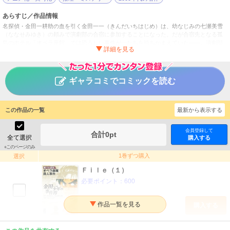
あらすじ／作品情報
名探偵・金田一耕助の血を引く金田一一（きんだいちはじめ）は、幼なじみの七瀬美雪
（ななせみゆき）の頼みで演劇部の合宿に参加することになった。だが合宿先となる孤
島のホテル「オペラ座館」では恐ろしい事件が一たちを待ちかまえていた――。演劇部
の演目「オペラ座の怪人」になぞらえたように起こる凄惨な連続殺人。第１の殺人後、
姿を消した謎の男「歌月」。そして部員たちの心に影を落とす、女子部員“月島冬子”の自
殺……。一は、この惨劇の真相にたどりつくことができるか!?【原作：金成陽三郎】
ギャラコミでコミックを読む
金田一少年の事件簿
タイトル
天樹征丸／さとうふみや／金成陽三郎
作者
この作品の一覧
最新から表示する
少年
／
その他
ジャンル
週刊少年マガジン
掲載誌
会員登録して
合計
0
pt
全て選択
購入する
講談社
出版社
※このページのみ
1巻ずつ購入
選択
Ｆｉｌｅ（１）
必要ポイント：
600
購入する
Ｆｉｌｅ（２）