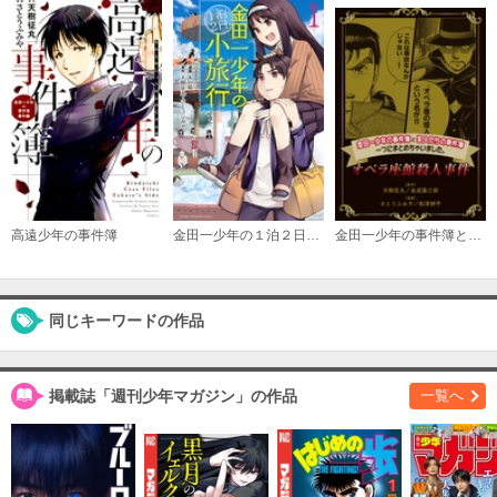
必要ポイント：
600
購入する
Ｆｉｌｅ（１１）
必要ポイント：
600
購入する
高遠少年の事件簿
金田一少年の１泊２日小旅行
金田一少年の事件簿と犯人たちの事件簿 一つにまとめちゃいました。
Ｆｉｌｅ（１２）
必要ポイント：
600
購入する
同じキーワードの作品
Ｆｉｌｅ（１３）
必要ポイント：
600
掲載誌「週刊少年マガジン」の作品
一覧へ
購入する
Ｆｉｌｅ（１４）