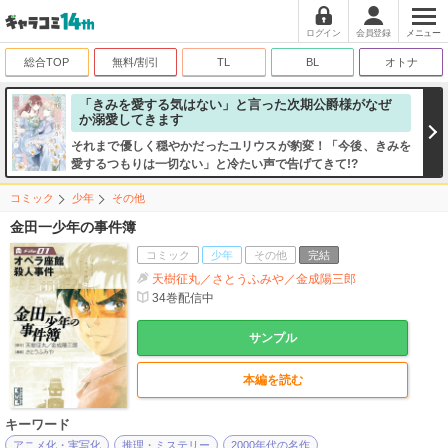
ログイン
会員登録
メニュー
総合TOP
無料/割引
TL
BL
オトナ
「きみを愛する気はない」と言った次期公爵様がなぜ
か溺愛してきます
それまで優しく穏やかだったユリウスが豹変！「今後、きみを
愛するつもりは一切ない」と冷たい声で告げてきて!?
コミック
少年
その他
金田一少年の事件簿
コミック
少年
その他
完結
天樹征丸／さとうふみや／金成陽三郎
34
巻配信中
サンプル
本編を読む
キーワード
アニメ化・実写化
推理・ミステリー
2000年代の名作