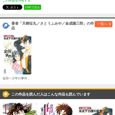
この作品を共有する
必要ポイント：
600
LINEで送る
購入する
著者「天樹征丸／さとうふみや／金成陽三郎」の作
一覧へ
Ｆｉｌｅ（３）
品
必要ポイント：
600
購入する
Ｆｉｌｅ（４）
必要ポイント：
600
購入する
金田一少年の事件簿 短編集
Ｆｉｌｅ（５）
必要ポイント：
600
この作品を読んだ人はこんな作品も読んでいます
購入する
Ｆｉｌｅ（６）