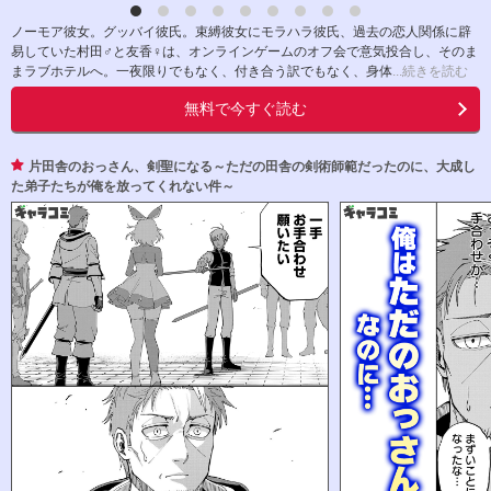
ノーモア彼女。グッバイ彼氏。束縛彼女にモラハラ彼氏、過去の恋人関係に辟
易していた村田♂と友香♀は、オンラインゲームのオフ会で意気投合し、そのま
まラブホテルへ。一夜限りでもなく、付き合う訳でもなく、身体
...続きを読む
無料で今すぐ読む
片田舎のおっさん、剣聖になる～ただの田舎の剣術師範だったのに、大成し
た弟子たちが俺を放ってくれない件～