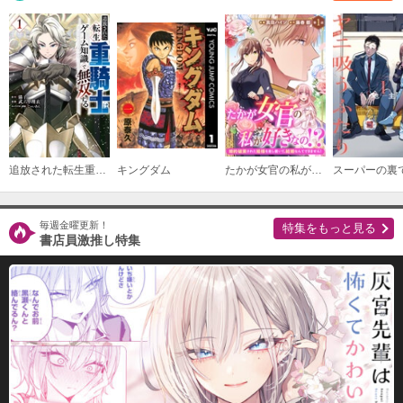
必要ポイント：
600
購入する
Ｆｉｌｅ（１９）
必要ポイント：
600
購入する
追放された転生重騎士はゲーム知識で無双する
キングダム
たかが女官の私が好きなの！？ 婚約破棄された姫様を差し置いて、結婚なんてできません！
Ｆｉｌｅ（２０）
必要ポイント：
600
毎週金曜更新！
特集をもっと見る
書店員激推し特集
購入する