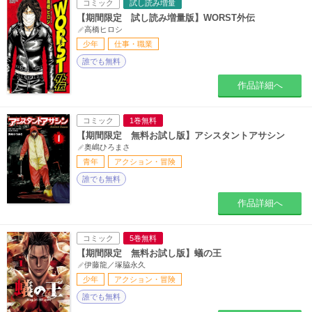
コミック
試し読み増量
【期間限定 試し読み増量版】WORST外伝
高橋ヒロシ
少年
仕事・職業
誰でも無料
作品詳細へ
コミック
1巻無料
【期間限定 無料お試し版】アシスタントアサシン
奥嶋ひろまさ
青年
アクション・冒険
誰でも無料
作品詳細へ
コミック
5巻無料
【期間限定 無料お試し版】蟻の王
伊藤龍／塚脇永久
少年
アクション・冒険
誰でも無料