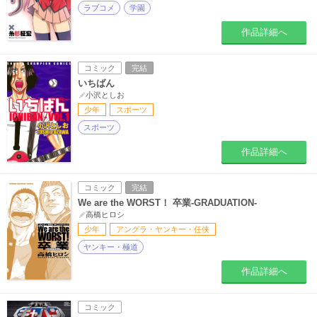
ラブコメ
学園
作品詳細へ
コミック
完結
いちばん
小沢としお
少年
スポーツ
スポーツ
作品詳細へ
コミック
完結
We are the WORST！ 卒業-GRADUATION-
高橋ヒロシ
少年
アングラ・ヤンキー・任侠
ヤンキー・極道
作品詳細へ
コミック