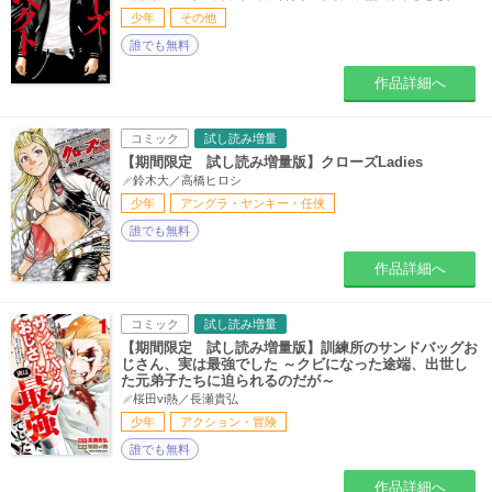
少年
その他
誰でも無料
作品詳細へ
コミック
試し読み増量
【期間限定 試し読み増量版】クローズLadies
鈴木大／高橋ヒロシ
少年
アングラ・ヤンキー・任侠
誰でも無料
作品詳細へ
コミック
試し読み増量
【期間限定 試し読み増量版】訓練所のサンドバッグお
じさん、実は最強でした ～クビになった途端、出世し
た元弟子たちに迫られるのだが～
桜田vi熱／長瀬貴弘
少年
アクション・冒険
誰でも無料
作品詳細へ