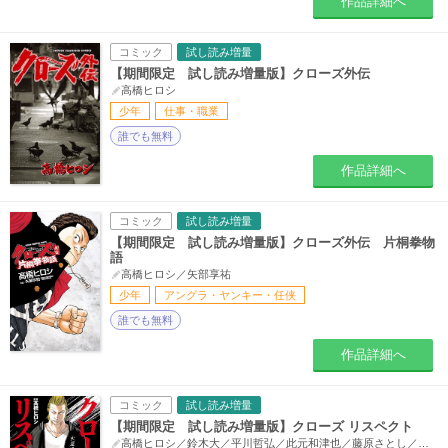
作品詳細へ
コミック
試し読み増量
【期間限定 試し読み増量版】クローズ外伝
高橋ヒロシ
少年
仕事・職業
誰でも無料
作品詳細へ
コミック
試し読み増量
【期間限定 試し読み増量版】クローズ外伝 片桐拳物
語
高橋ヒロシ／矢部享祐
少年
アングラ・ヤンキー・任侠
誰でも無料
作品詳細へ
コミック
試し読み増量
【期間限定 試し読み増量版】クローズ リスペクト
高橋ヒロシ／鈴木大／平川哲弘／此元和津也／藤原さとし／本田真吾／桑原真也／オオイシヒロト／武論尊／原哲夫／河田雄志／行徒妹／行徒／小沢としお／浅田有皆／歳脇将幸／荒木光／山本真太朗／中村勇志／齋藤周平／アメノ／高橋伸輔