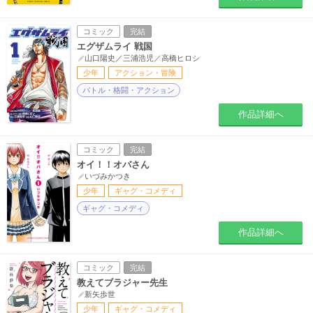
コミック
完結
エグザムライ 戦国
山口陽史／三浦浩児／高橋ヒロシ
少年
アクション・冒険
バトル・格闘・アクション
作品詳細へ
コミック
完結
オイ！！オバさん
いづみかつき
少年
ギャグ・コメディ
ギャグ・コメディ
作品詳細へ
コミック
完結
教えてブラジャー先生
新矢歩世
少年
ギャグ・コメディ