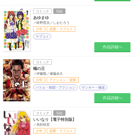
コミック
完結
あゆまゆ
鈴野哲次／しおたろう
少年
恋愛・ラブコメ
ラブコメ
作品詳細へ
コミック
蟻の王
伊藤龍／塚脇永久
少年
アクション・冒険
バトル・格闘・アクション
ヤンキー・極道
作品詳細へ
コミック
完結
いいなり【電子特別版】
糸杉柾宏
少年
恋愛・ラブコメ