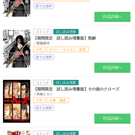
誰でも無料
作品詳細へ
コミック
試し読み増量
【期間限定 試し読み増量版】呪解
齋藤崚河
少年
ホラー・オカルト・妖怪
誰でも無料
作品詳細へ
コミック
試し読み増量
【期間限定 試し読み増量版】その後のクローズ
高橋ヒロシ
少年
仕事・職業
誰でも無料
作品詳細へ
コミック
試し読み増量