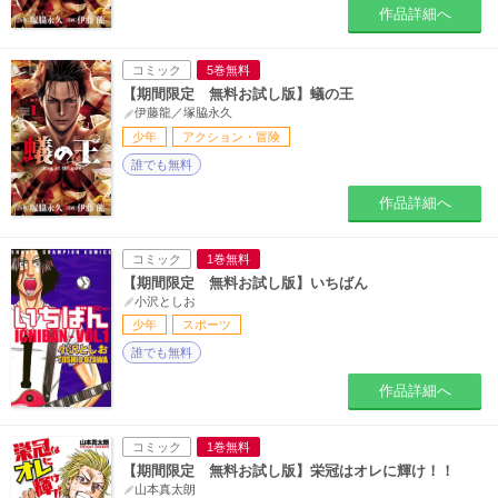
作品詳細へ
コミック
5巻無料
【期間限定 無料お試し版】蟻の王
伊藤龍／塚脇永久
少年
アクション・冒険
誰でも無料
作品詳細へ
コミック
1巻無料
【期間限定 無料お試し版】いちばん
小沢としお
少年
スポーツ
誰でも無料
作品詳細へ
コミック
1巻無料
【期間限定 無料お試し版】栄冠はオレに輝け！！
山本真太朗