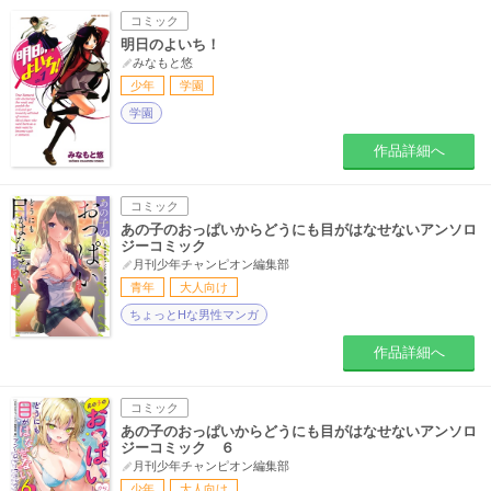
コミック
明日のよいち！
みなもと悠
少年
学園
学園
作品詳細へ
コミック
あの子のおっぱいからどうにも目がはなせないアンソロ
ジーコミック
月刊少年チャンピオン編集部
青年
大人向け
ちょっとHな男性マンガ
作品詳細へ
コミック
あの子のおっぱいからどうにも目がはなせないアンソロ
ジーコミック ６
月刊少年チャンピオン編集部
少年
大人向け