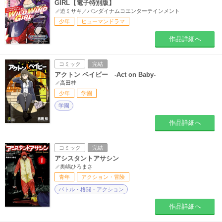
GIRL【電子特別版】
迫ミサキ／バンダイナムコエンターテインメント
少年
ヒューマンドラマ
作品詳細へ
コミック
完結
アクトン ベイビー -Act on Baby-
高田桂
少年
学園
学園
作品詳細へ
コミック
完結
アシスタントアサシン
奥嶋ひろまさ
青年
アクション・冒険
バトル・格闘・アクション
作品詳細へ