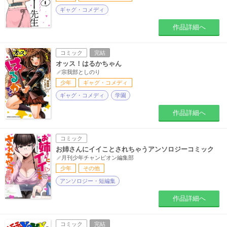
ギャグ・コメディ
作品詳細へ
コミック
完結
オッス！はるかちゃん
宗我部としのり
少年
ギャグ・コメディ
ギャグ・コメディ
学園
作品詳細へ
コミック
お姉さんにイイことされちゃうアンソロジーコミック
月刊少年チャンピオン編集部
少年
その他
アンソロジー・短編集
作品詳細へ
コミック
完結