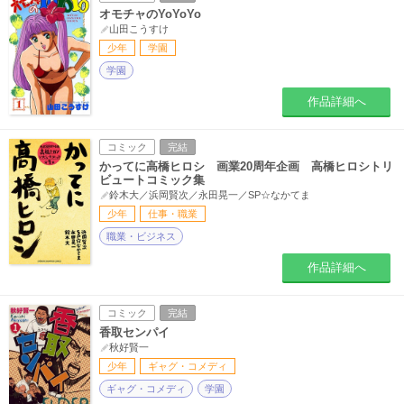
オモチャのYoYoYo
山田こうすけ
少年
学園
学園
作品詳細へ
コミック
完結
かってに高橋ヒロシ 画業20周年企画 高橋ヒロシトリ
ビュートコミック集
鈴木大／浜岡賢次／永田晃一／SP☆なかてま
少年
仕事・職業
職業・ビジネス
作品詳細へ
コミック
完結
香取センパイ
秋好賢一
少年
ギャグ・コメディ
ギャグ・コメディ
学園