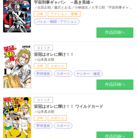
宇宙刑事ギャバン ～黒き英雄～
太田正樹／藤沢とおる／小林雄次／八手三郎「宇宙刑事ギャバン」
少年
アクション・冒険
バトル・格闘・アクション
作品詳細へ
コミック
栄冠はオレに輝け！！
山本真太朗
少年
スポーツ
野球漫画
スポーツ
ヤンキー・極道
作品詳細へ
コミック
栄冠はオレに輝け！！ ワイルドカード
山本真太朗
少年
スポーツ
野球漫画
スポーツ
作品詳細へ