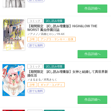
作品詳細へ
コミック
試し読み増量
【期間限定 試し読み増量版】HiGH&LOW THE
WORST 鳳仙学園日誌
アメノ／高橋ヒロシ／HI‐AX
少年
アングラ・ヤンキー・任侠
誰でも無料
作品詳細へ
コミック
試し読み増量
【期間限定 試し読み増量版】女神と結婚して異世界新
婚生活
まるまる／岸馬きらく
少年
ギャグ・コメディ
誰でも無料
作品詳細へ