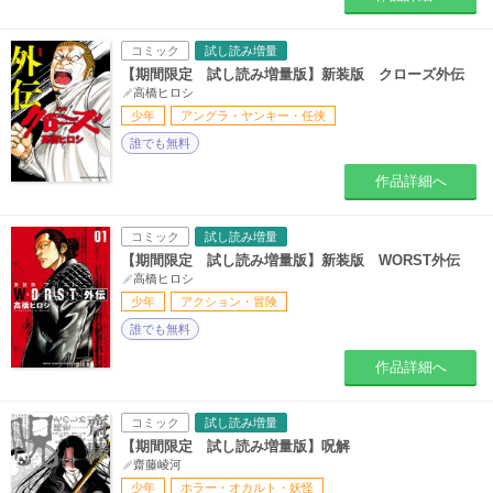
コミック
試し読み増量
【期間限定 試し読み増量版】新装版 クローズ外伝
高橋ヒロシ
少年
アングラ・ヤンキー・任侠
誰でも無料
作品詳細へ
コミック
試し読み増量
【期間限定 試し読み増量版】新装版 WORST外伝
高橋ヒロシ
少年
アクション・冒険
誰でも無料
作品詳細へ
コミック
試し読み増量
【期間限定 試し読み増量版】呪解
齋藤崚河
少年
ホラー・オカルト・妖怪