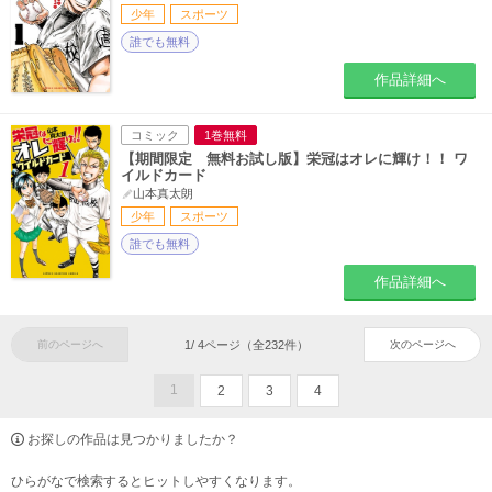
少年
スポーツ
誰でも無料
作品詳細へ
コミック
1巻無料
【期間限定 無料お試し版】栄冠はオレに輝け！！ ワ
イルドカード
山本真太朗
少年
スポーツ
誰でも無料
作品詳細へ
前のページへ
1
/
4
ページ（全
232
件）
次のページへ
1
2
3
4
お探しの作品は見つかりましたか？
ひらがなで検索するとヒットしやすくなります。