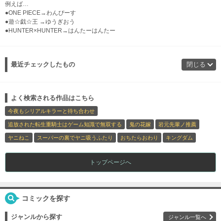
例えば…
●ONE PIECE→わんぴーす
●遊☆戯☆王 →ゆうぎおう
●HUNTER×HUNTER→はんたーはんたー
最近チェックしたもの
閉じる
よく検索される作品はこちら
今夜もシリアルキラーと待ち合わせ
追放された転生重騎士はゲーム知識で無双する
鬼の花嫁
岩元先輩ノ推薦
ヤニねこ
スーパーの裏でヤニ吸うふたり
おちたらおわり
キングダム
トップページへ
コミックを探す
ジャンルから探す
ジャンル一覧へ