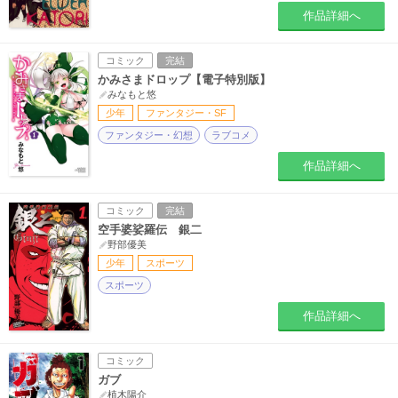
作品詳細へ
コミック
完結
かみさまドロップ【電子特別版】
みなもと悠
少年
ファンタジー・SF
ファンタジー・幻想
ラブコメ
作品詳細へ
コミック
完結
空手婆娑羅伝 銀二
野部優美
少年
スポーツ
スポーツ
作品詳細へ
コミック
ガブ
植木陽介