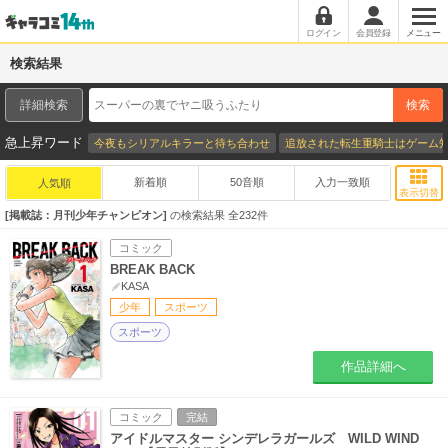
ログイン
会員登録
メニュー
検索結果
詳細検索
検索
急上昇ワード
今夜もシリアルキラーと待ち合わせ
追放された転生重騎士はゲーム
新着順
50音順
入力一致順
人気順
表示切替
掲載誌：月刊少年チャンピオン
の検索結果 全
232
件
コミック
BREAK BACK
KASA
少年
スポーツ
スポーツ
作品詳細へ
コミック
完結
アイドルマスター シンデレラガールズ WILD WIND