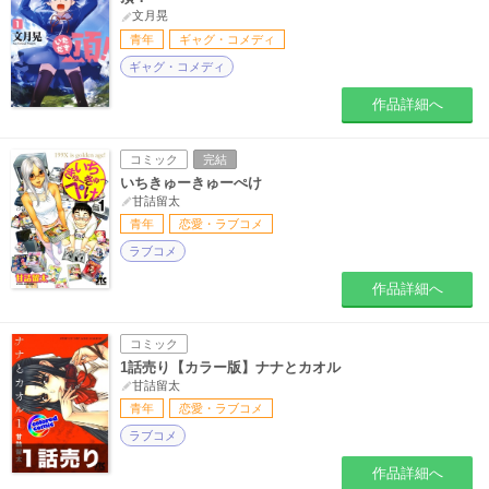
文月晃
青年
ギャグ・コメディ
ギャグ・コメディ
作品詳細へ
コミック
完結
いちきゅーきゅーぺけ
甘詰留太
青年
恋愛・ラブコメ
ラブコメ
作品詳細へ
コミック
1話売り【カラー版】ナナとカオル
甘詰留太
青年
恋愛・ラブコメ
ラブコメ
作品詳細へ