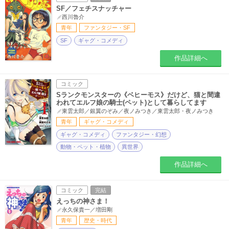
SF／フェチスナッチャー
西川魯介
青年
ファンタジー・SF
SF
ギャグ・コメディ
作品詳細へ
コミック
Sランクモンスターの《ベヒーモス》だけど、猫と間違
われてエルフ娘の騎士(ペット)として暮らしてます
東雲太郎／銀翼のぞみ／夜ノみつき／東雲太郎・夜ノみつき
青年
ギャグ・コメディ
ギャグ・コメディ
ファンタジー・幻想
動物・ペット・植物
異世界
作品詳細へ
コミック
完結
えっちの神さま！
永久保貴一／増田剛
青年
歴史・時代