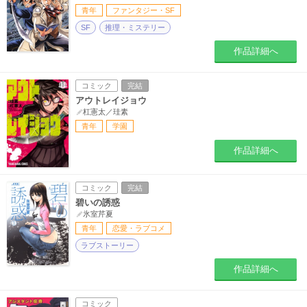
青年
ファンタジー・SF
SF
推理・ミステリー
作品詳細へ
コミック
完結
アウトレイジョウ
杠憲太／珪素
青年
学園
作品詳細へ
コミック
完結
碧いの誘惑
氷室芹夏
青年
恋愛・ラブコメ
ラブストーリー
作品詳細へ
コミック