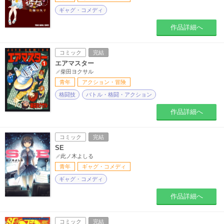
ギャグ・コメディ
作品詳細へ
コミック
完結
エアマスター
柴田ヨクサル
青年
アクション・冒険
格闘技
バトル・格闘・アクション
作品詳細へ
コミック
完結
SE
此ノ木よしる
青年
ギャグ・コメディ
ギャグ・コメディ
作品詳細へ
コミック
完結