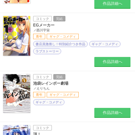
作品詳細へ
コミック
完結
EGメーカー
酉川宇宙
青年
ギャグ・コメディ
書店員激推し！特別紹介つき作品
ギャグ・コメディ
ラブストーリー
作品詳細へ
コミック
完結
池袋レインボー劇場
えりちん
青年
ギャグ・コメディ
ギャグ・コメディ
作品詳細へ
コミック
頂！