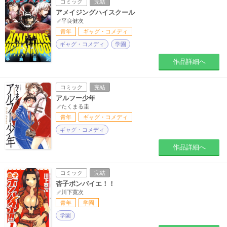
コミック
完結
アメイジングハイスクール
平良健次
青年
ギャグ・コメディ
ギャグ・コメディ
学園
作品詳細へ
コミック
完結
アルフー少年
たくまる圭
青年
ギャグ・コメディ
ギャグ・コメディ
作品詳細へ
コミック
完結
杏子ボンバイエ！！
川下寛次
青年
学園
学園