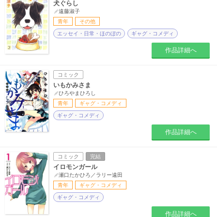
犬ぐらし
遠藤淑子
青年
その他
エッセイ・日常・ほのぼの
ギャグ・コメディ
作品詳細へ
コミック
いもかみさま
ひろやまひろし
青年
ギャグ・コメディ
ギャグ・コメディ
作品詳細へ
コミック
完結
イロモンガール
瀬口たかひろ／ラリー遠田
青年
ギャグ・コメディ
ギャグ・コメディ
作品詳細へ