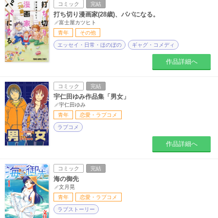
コミック
完結
打ち切り漫画家(28歳)、パパになる。
富士屋カツヒト
青年
その他
エッセイ・日常・ほのぼの
ギャグ・コメディ
作品詳細へ
コミック
完結
宇仁田ゆみ作品集「男女」
宇仁田ゆみ
青年
恋愛・ラブコメ
ラブコメ
作品詳細へ
コミック
完結
海の御先
文月晃
青年
恋愛・ラブコメ
ラブストーリー