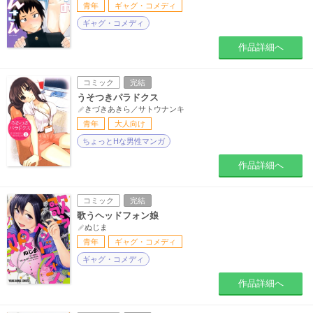
青年
ギャグ・コメディ
ギャグ・コメディ
作品詳細へ
コミック
完結
うそつきパラドクス
きづきあきら／サトウナンキ
青年
大人向け
ちょっとHな男性マンガ
作品詳細へ
コミック
完結
歌うヘッドフォン娘
ぬじま
青年
ギャグ・コメディ
ギャグ・コメディ
作品詳細へ