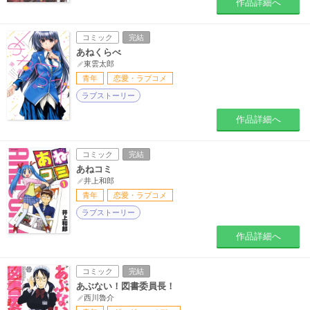
作品詳細へ
コミック
完結
あねくらべ
東雲太郎
青年
恋愛・ラブコメ
ラブストーリー
作品詳細へ
コミック
完結
あねコミ
井上和郎
青年
恋愛・ラブコメ
ラブストーリー
作品詳細へ
コミック
完結
あぶない！図書委員長！
西川魯介