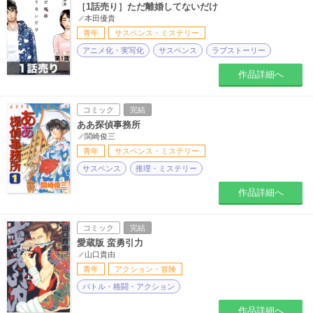
［1話売り］ただ離婚してないだけ
本田優貴
青年
サスペンス・ミステリー
アニメ化・実写化
サスペンス
ラブストーリー
作品詳細へ
コミック
完結
ああ探偵事務所
関崎俊三
青年
サスペンス・ミステリー
サスペンス
推理・ミステリー
作品詳細へ
コミック
完結
愛蔵版 蛮勇引力
山口貴由
青年
アクション・冒険
バトル・格闘・アクション
作品詳細へ