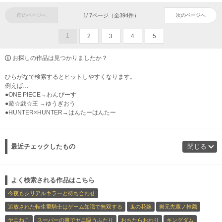
前のページへ
1
/
7
ページ（全
394
件）
次のページへ
1
2
3
4
5
お探しの作品は見つかりましたか？
ひらがなで検索するとヒットしやすくなります。
例えば…
●ONE PIECE→わんぴーす
●遊☆戯☆王 →ゆうぎおう
●HUNTER×HUNTER→はんたーはんたー
最近チェックしたもの
閉じる
よく検索される作品はこちら
今夜もシリアルキラーと待ち合わせ
追放された転生重騎士はゲーム知識で無双する
鬼の花嫁
岩元先輩ノ推薦
ヤニねこ
スーパーの裏でヤニ吸うふたり
おちたらおわり
キングダム