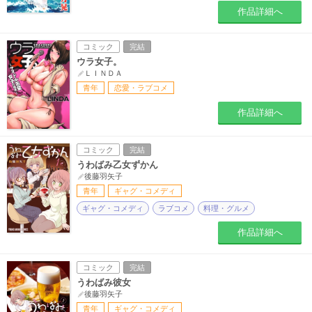
作品詳細へ
コミック
完結
ウラ女子。
ＬＩＮＤＡ
青年
恋愛・ラブコメ
作品詳細へ
コミック
完結
うわばみ乙女ずかん
後藤羽矢子
青年
ギャグ・コメディ
ギャグ・コメディ
ラブコメ
料理・グルメ
作品詳細へ
コミック
完結
うわばみ彼女
後藤羽矢子
青年
ギャグ・コメディ