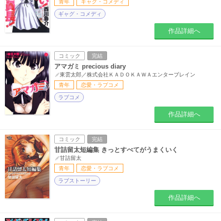
青年
ギャグ・コメディ
ギャグ・コメディ
作品詳細へ
コミック
完結
アマガミ precious diary
東雲太郎／株式会社ＫＡＤＯＫＡＷＡエンターブレイン
青年
恋愛・ラブコメ
ラブコメ
作品詳細へ
コミック
完結
甘詰留太短編集 きっとすべてがうまくいく
甘詰留太
青年
恋愛・ラブコメ
ラブストーリー
作品詳細へ