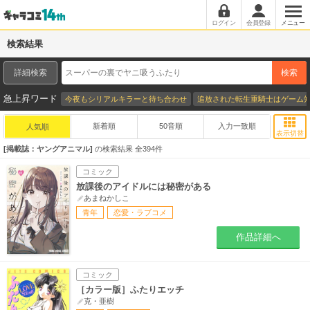
ログイン
会員登録
メニュー
検索結果
詳細検索
検索
急上昇ワード
今夜もシリアルキラーと待ち合わせ
追放された転生重騎士はゲーム
新着順
50音順
入力一致順
人気順
表示切替
掲載誌：ヤングアニマル
の検索結果 全
394
件
コミック
放課後のアイドルには秘密がある
あまねかしこ
青年
恋愛・ラブコメ
作品詳細へ
コミック
［カラー版］ふたりエッチ
克・亜樹