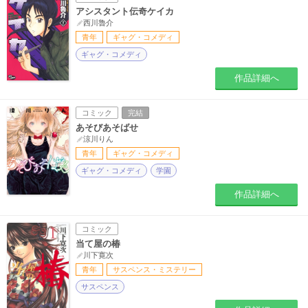
アシスタント伝奇ケイカ
西川魯介
青年
ギャグ・コメディ
ギャグ・コメディ
作品詳細へ
コミック
完結
あそびあそばせ
涼川りん
青年
ギャグ・コメディ
ギャグ・コメディ
学園
作品詳細へ
コミック
当て屋の椿
川下寛次
青年
サスペンス・ミステリー
サスペンス