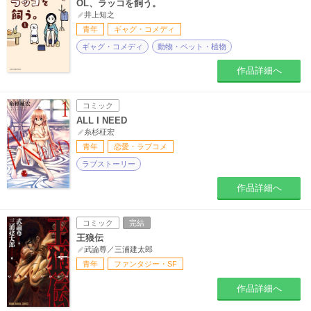
OL、ラッコを飼う。
井上知之
青年
ギャグ・コメディ
ギャグ・コメディ
動物・ペット・植物
作品詳細へ
コミック
ALL I NEED
糸杉柾宏
青年
恋愛・ラブコメ
ラブストーリー
作品詳細へ
コミック
完結
王狼伝
武論尊／三浦建太郎
青年
ファンタジー・SF
作品詳細へ