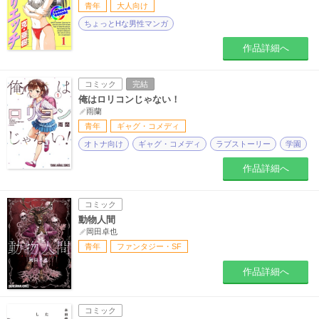
青年
大人向け
ちょっとHな男性マンガ
作品詳細へ
コミック
完結
俺はロリコンじゃない！
雨蘭
青年
ギャグ・コメディ
オトナ向け
ギャグ・コメディ
ラブストーリー
学園
作品詳細へ
コミック
動物人間
岡田卓也
青年
ファンタジー・SF
作品詳細へ
コミック