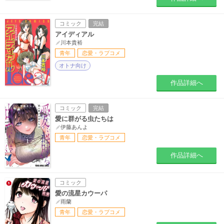
コミック
完結
アイディアル
川本貴裕
青年
恋愛・ラブコメ
オトナ向け
作品詳細へ
コミック
完結
愛に群がる虫たちは
伊藤あんよ
青年
恋愛・ラブコメ
作品詳細へ
コミック
愛の流星カウーパ
雨蘭
青年
恋愛・ラブコメ