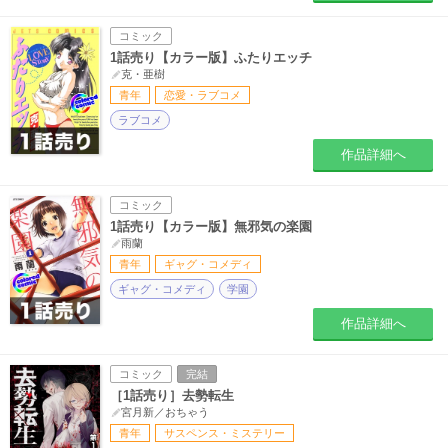
コミック
1話売り【カラー版】ふたりエッチ
克・亜樹
青年
恋愛・ラブコメ
ラブコメ
作品詳細へ
コミック
1話売り【カラー版】無邪気の楽園
雨蘭
青年
ギャグ・コメディ
ギャグ・コメディ
学園
作品詳細へ
コミック
完結
［1話売り］去勢転生
宮月新／おちゃう
青年
サスペンス・ミステリー