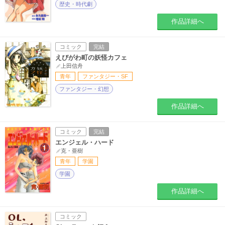
歴史・時代劇
作品詳細へ
コミック
完結
えびがわ町の妖怪カフェ
上田信舟
青年
ファンタジー・SF
ファンタジー・幻想
作品詳細へ
コミック
完結
エンジェル・ハード
克・亜樹
青年
学園
学園
作品詳細へ
コミック