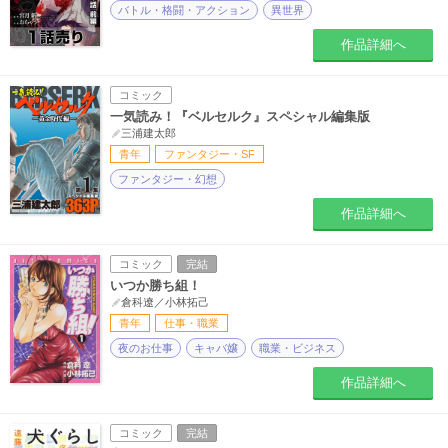
バトル・格闘・アクション
異世界
作品詳細へ
コミック
一気読み！『ベルセルク』スペシャル編集版
三浦建太郎
青年
ファンタジー・SF
ファンタジー・幻想
作品詳細へ
コミック
完結
いつか勝ち組！
倉科遼／小林拓己
青年
仕事・職業
夜のお仕事
キャバ嬢
職業・ビジネス
作品詳細へ
コミック
完結