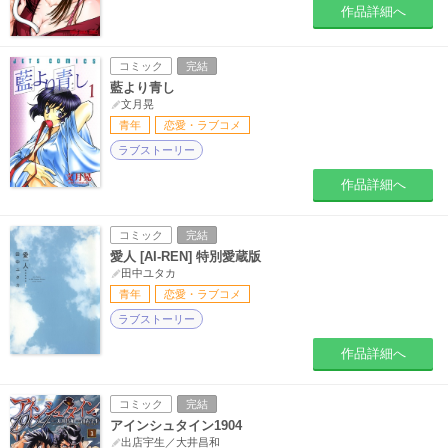
作品詳細へ
コミック
完結
藍より青し
文月晃
青年
恋愛・ラブコメ
ラブストーリー
作品詳細へ
コミック
完結
愛人 [AI-REN] 特別愛蔵版
田中ユタカ
青年
恋愛・ラブコメ
ラブストーリー
作品詳細へ
コミック
完結
アインシュタイン1904
出店宇生／大井昌和