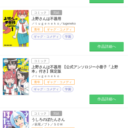
コミック
完結
上野さんは不器用
ｔｕｇｅｎｅｋｏ／tugeneko
青年
ギャグ・コメディ
ギャグ・コメディ
学園
作品詳細へ
コミック
上野さんは不器用 【公式アンソロジー小冊子「上野
本」付き】限定版
ｔｕｇｅｎｅｋｏ
青年
ギャグ・コメディ
ギャグ・コメディ
学園
作品詳細へ
コミック
完結
うしろのぼたんさん
萩尾ノブト／ＳＯＷ