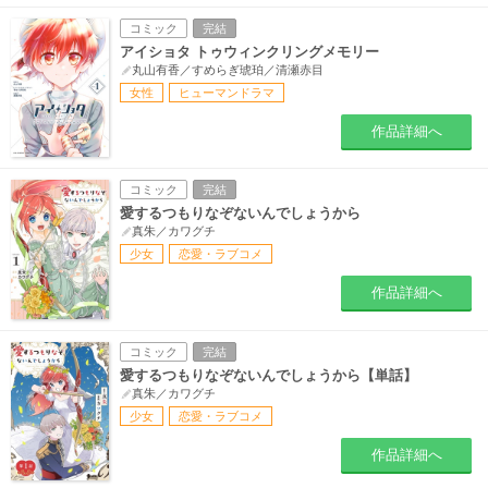
コミック
完結
アイショタ トゥウィンクリングメモリー
丸山有香／すめらぎ琥珀／清瀬赤目
女性
ヒューマンドラマ
作品詳細へ
コミック
完結
愛するつもりなぞないんでしょうから
真朱／カワグチ
少女
恋愛・ラブコメ
作品詳細へ
コミック
完結
愛するつもりなぞないんでしょうから【単話】
真朱／カワグチ
少女
恋愛・ラブコメ
作品詳細へ