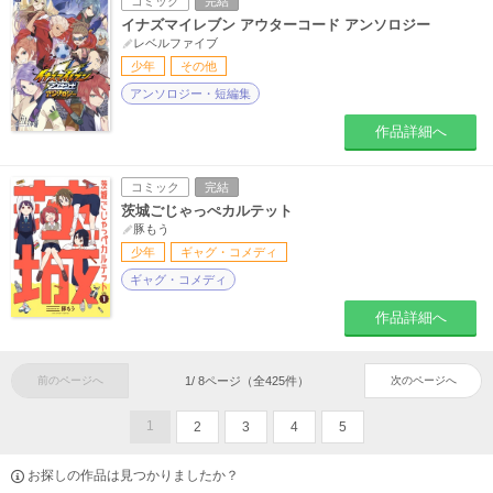
コミック
完結
イナズマイレブン アウターコード アンソロジー
レベルファイブ
少年
その他
アンソロジー・短編集
作品詳細へ
コミック
完結
茨城ごじゃっぺカルテット
豚もう
少年
ギャグ・コメディ
ギャグ・コメディ
作品詳細へ
前のページへ
1
/
8
ページ（全
425
件）
次のページへ
1
2
3
4
5
お探しの作品は見つかりましたか？