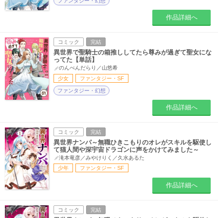
ファンタジー・幻想
作品詳細へ
コミック
完結
異世界で聖騎士の箱推ししてたら尊みが過ぎて聖女にな
ってた【単話】
のんべんだらり／山悠希
少女
ファンタジー・SF
ファンタジー・幻想
作品詳細へ
コミック
完結
異世界ナンパ～無職ひきこもりのオレがスキルを駆使し
て猫人間や深宇宙ドラゴンに声をかけてみました～
滝本竜彦／みやけりく／久水あるた
少年
ファンタジー・SF
作品詳細へ
コミック
完結