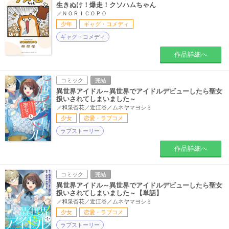
生きぬけ！爆走！クソハムちゃん
ＮＯＲＩＣＯＰＯ
少年
ギャグ・コメディ
ギャグ・コメディ
作品詳細へ
コミック
完結
異世界アイドル～異世界でアイドルデビューしたら聖女
扱いされてしまいました～
和泉杏花／近江谷／ムネヤマヨシミ
少女
恋愛・ラブコメ
ラブストーリー
作品詳細へ
コミック
完結
異世界アイドル～異世界でアイドルデビューしたら聖女
扱いされてしまいました～【単話】
和泉杏花／近江谷／ムネヤマヨシミ
少女
恋愛・ラブコメ
ラブストーリー