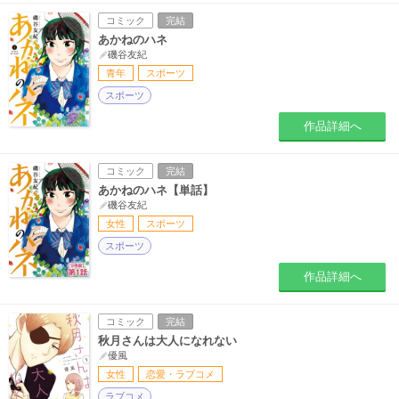
コミック
完結
あかねのハネ
磯谷友紀
青年
スポーツ
スポーツ
作品詳細へ
コミック
完結
あかねのハネ【単話】
磯谷友紀
女性
スポーツ
スポーツ
作品詳細へ
コミック
完結
秋月さんは大人になれない
優風
女性
恋愛・ラブコメ
ラブコメ