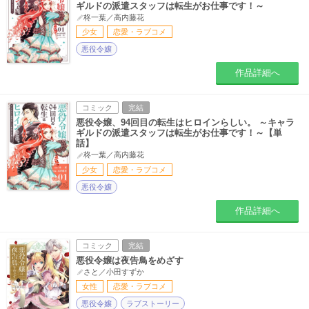
ギルドの派遣スタッフは転生がお仕事です！～
柊一葉／高内藤花
少女
恋愛・ラブコメ
悪役令嬢
作品詳細へ
コミック
完結
悪役令嬢、94回目の転生はヒロインらしい。 ～キャラ
ギルドの派遣スタッフは転生がお仕事です！～【単
話】
柊一葉／高内藤花
少女
恋愛・ラブコメ
悪役令嬢
作品詳細へ
コミック
完結
悪役令嬢は夜告鳥をめざす
さと／小田すずか
女性
恋愛・ラブコメ
悪役令嬢
ラブストーリー