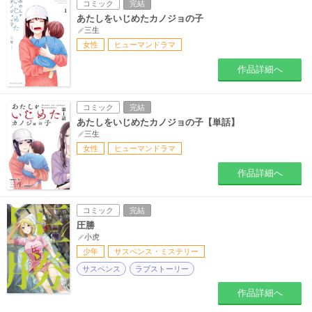
コミック
完結
あたしをいじめたカノジョの子
三生
女性
ヒューマンドラマ
作品詳細へ
コミック
完結
あたしをいじめたカノジョの子【単話】
三生
女性
ヒューマンドラマ
作品詳細へ
コミック
完結
圧勝
小虎
少年
サスペンス・ミステリー
サスペンス
ラブストーリー
作品詳細へ