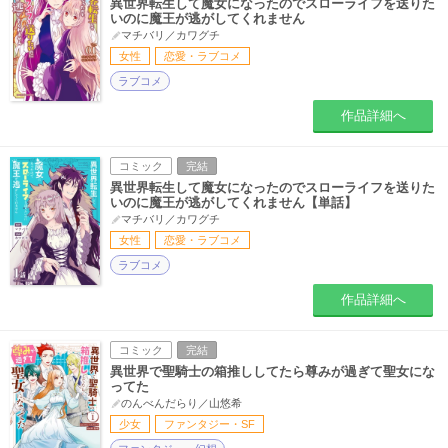
異世界転生して魔女になったのでスローライフを送りた
いのに魔王が逃がしてくれません
マチバリ／カワグチ
女性
恋愛・ラブコメ
ラブコメ
作品詳細へ
コミック
完結
異世界転生して魔女になったのでスローライフを送りた
いのに魔王が逃がしてくれません【単話】
マチバリ／カワグチ
女性
恋愛・ラブコメ
ラブコメ
作品詳細へ
コミック
完結
異世界で聖騎士の箱推ししてたら尊みが過ぎて聖女にな
ってた
のんべんだらり／山悠希
少女
ファンタジー・SF