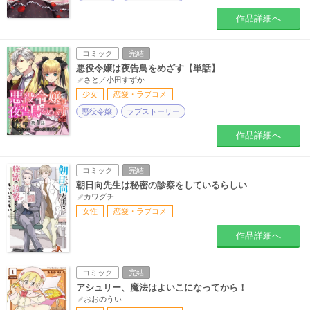
作品詳細へ
コミック
完結
悪役令嬢は夜告鳥をめざす【単話】
さと／小田すずか
少女
恋愛・ラブコメ
悪役令嬢
ラブストーリー
作品詳細へ
コミック
完結
朝日向先生は秘密の診察をしているらしい
カワグチ
女性
恋愛・ラブコメ
作品詳細へ
コミック
完結
アシュリー、魔法はよいこになってから！
おおのうい