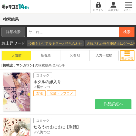
ログイン
会員登録
メニュー
検索結果
詳細検索
検索
急上昇ワード
今夜もシリアルキラーと待ち合わせ
追放された転生重騎士はゲーム
新着順
50音順
入力一致順
人気順
表示切替
掲載誌：マンガワン
の検索結果 全
425
件
コミック
ホタルの嫁入り
橘オレコ
女性
恋愛・ラブコメ
作品詳細へ
コミック
たろうのまにまに【単話】
八海つむ