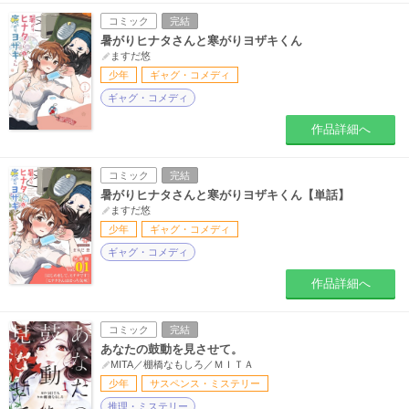
コミック
完結
暑がりヒナタさんと寒がりヨザキくん
ますだ悠
少年
ギャグ・コメディ
ギャグ・コメディ
作品詳細へ
コミック
完結
暑がりヒナタさんと寒がりヨザキくん【単話】
ますだ悠
少年
ギャグ・コメディ
ギャグ・コメディ
作品詳細へ
コミック
完結
あなたの鼓動を見させて。
MITA／棚橋なもしろ／ＭＩＴＡ
少年
サスペンス・ミステリー
推理・ミステリー