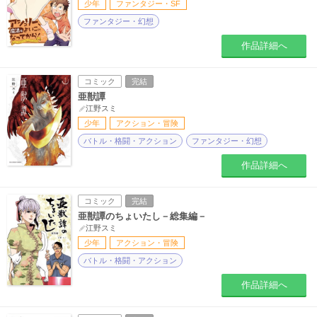
少年
ファンタジー・SF
ファンタジー・幻想
作品詳細へ
コミック
完結
亜獣譚
江野スミ
少年
アクション・冒険
バトル・格闘・アクション
ファンタジー・幻想
作品詳細へ
コミック
完結
亜獣譚のちょいたし－総集編－
江野スミ
少年
アクション・冒険
バトル・格闘・アクション
作品詳細へ