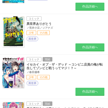
作品詳細へ
コミック
異世界ありがとう
荒井小豆／ジアナズ
少年
その他
異世界
作品詳細へ
コミック
完結
イセカイ・オブ・ザ・デッド ～コンビニ店員の俺が転
生してゾンビと戦うってマジ！？～
春田優希
少年
その他
異世界
作品詳細へ
コミック
完結