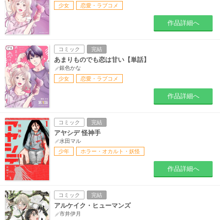
少女
恋愛・ラブコメ
作品詳細へ
コミック
完結
あまりものでも恋は甘い【単話】
銀色かな
少女
恋愛・ラブコメ
作品詳細へ
コミック
完結
アヤシデ 怪神手
水田マル
少年
ホラー・オカルト・妖怪
作品詳細へ
コミック
完結
アルケイク・ヒューマンズ
市井伊月