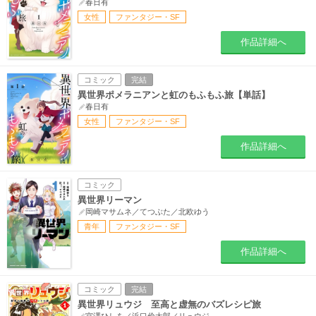
春日有
女性
ファンタジー・SF
作品詳細へ
コミック
完結
異世界ポメラニアンと虹のもふもふ旅【単話】
春日有
女性
ファンタジー・SF
作品詳細へ
コミック
異世界リーマン
岡崎マサムネ／てつぶた／北欧ゆう
青年
ファンタジー・SF
作品詳細へ
コミック
完結
異世界リュウジ 至高と虚無のバズレシピ旅