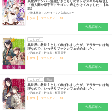
異世界ナンパ～無職ひきこもりのオレがスキルを駆使し
て猫人間や深宇宙ドラゴンに声をかけてみました～【単
話】
滝本竜彦／みやけりく／久水あるた
少年
ファンタジー・SF
作品詳細へ
コミック
異世界に救世主として喚ばれましたが、アラサーには無
理なので、ひっそりブックカフェ始めました。
和泉杏花／近江谷／桜田霊子
女性
ファンタジー・SF
作品詳細へ
コミック
完結
異世界に救世主として喚ばれましたが、アラサーには無
理なので、ひっそりブックカフェ始めました。
和泉杏花／近江谷／桜田霊子
女性
ファンタジー・SF
作品詳細へ