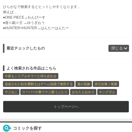
ひらがなで検索するとヒットしやすくなります。
例えば…
●ONE PIECE→わんぴーす
●遊☆戯☆王 →ゆうぎおう
●HUNTER×HUNTER→はんたーはんたー
最近チェックしたもの
閉じる
よく検索される作品はこちら
今夜もシリアルキラーと待ち合わせ
追放された転生重騎士はゲーム知識で無双する
鬼の花嫁
岩元先輩ノ推薦
ヤニねこ
スーパーの裏でヤニ吸うふたり
おちたらおわり
キングダム
トップページへ
コミックを探す