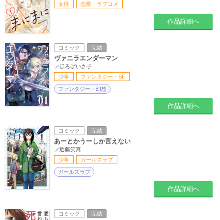
女性
恋愛・ラブコメ
作品詳細へ
コミック
完結
ヴァニラエンダーマン
ほろばいさ子
少年
ファンタジー・SF
ファンタジー・幻想
作品詳細へ
コミック
完結
あーとかうーしか言えない
近藤笑真
少年
ガールズラブ
ガールズラブ
作品詳細へ
コミック
完結