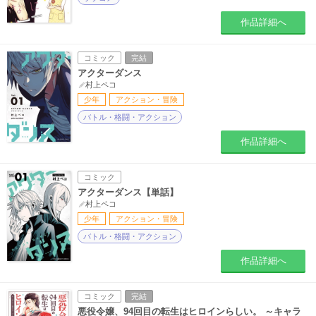
作品詳細へ
コミック
完結
アクターダンス
村上ペコ
少年
アクション・冒険
バトル・格闘・アクション
作品詳細へ
コミック
アクターダンス【単話】
村上ペコ
少年
アクション・冒険
バトル・格闘・アクション
作品詳細へ
コミック
完結
悪役令嬢、94回目の転生はヒロインらしい。 ～キャラ