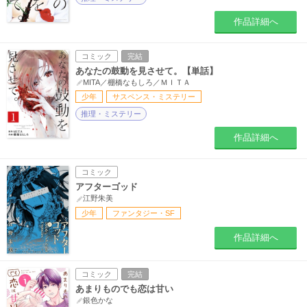
作品詳細へ
コミック
完結
あなたの鼓動を見させて。【単話】
MITA／棚橋なもしろ／ＭＩＴＡ
少年
サスペンス・ミステリー
推理・ミステリー
作品詳細へ
コミック
アフターゴッド
江野朱美
少年
ファンタジー・SF
作品詳細へ
コミック
完結
あまりものでも恋は甘い
銀色かな