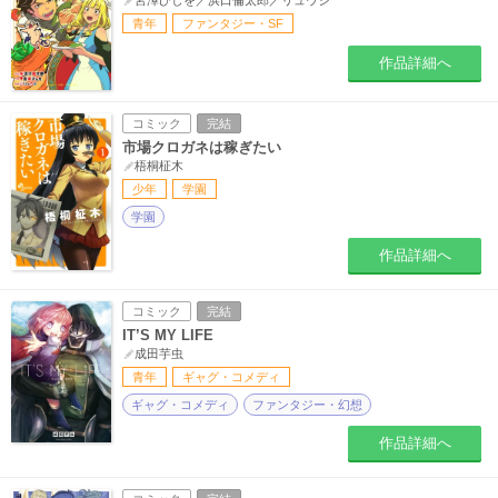
宮澤ひしを／浜口倫太郎／リュウジ
青年
ファンタジー・SF
作品詳細へ
コミック
完結
市場クロガネは稼ぎたい
梧桐柾木
少年
学園
学園
作品詳細へ
コミック
完結
IT’S MY LIFE
成田芋虫
青年
ギャグ・コメディ
ギャグ・コメディ
ファンタジー・幻想
作品詳細へ