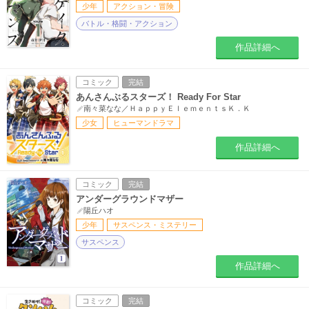
少年
アクション・冒険
バトル・格闘・アクション
作品詳細へ
コミック
完結
あんさんぶるスターズ！ Ready For Star
南々菜なな／ＨａｐｐｙＥｌｅｍｅｎｔｓＫ．Ｋ
少女
ヒューマンドラマ
作品詳細へ
コミック
完結
アンダーグラウンドマザー
陽丘ハオ
少年
サスペンス・ミステリー
サスペンス
作品詳細へ
コミック
完結