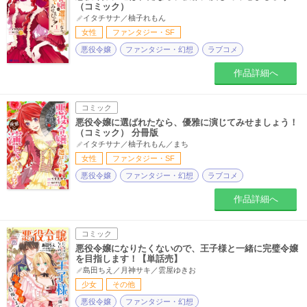
（コミック）
イタチサナ／柚子れもん
女性
ファンタジー・SF
悪役令嬢
ファンタジー・幻想
ラブコメ
作品詳細へ
コミック
悪役令嬢に選ばれたなら、優雅に演じてみせましょう！
（コミック） 分冊版
イタチサナ／柚子れもん／まち
女性
ファンタジー・SF
悪役令嬢
ファンタジー・幻想
ラブコメ
作品詳細へ
コミック
悪役令嬢になりたくないので、王子様と一緒に完璧令嬢
を目指します！【単話売】
島田ちえ／月神サキ／雲屋ゆきお
少女
その他
悪役令嬢
ファンタジー・幻想