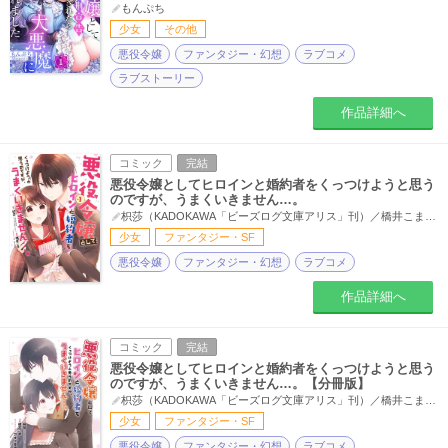
もんぷち
少女
その他
悪役令嬢
ファンタジー・幻想
ラブコメ
ラブストーリー
作品詳細へ
コミック
完結
悪役令嬢としてヒロインと婚約者をくっつけようと思う
のですが、うまくいきません…。
枳莎（KADOKAWA「ビーズログ文庫アリス」刊）／橋井こま／アオイ冬子
少女
ファンタジー・SF
悪役令嬢
ファンタジー・幻想
ラブコメ
作品詳細へ
コミック
完結
悪役令嬢としてヒロインと婚約者をくっつけようと思う
のですが、うまくいきません…。【分冊版】
枳莎（KADOKAWA「ビーズログ文庫アリス」刊）／橋井こま／アオイ冬子
少女
ファンタジー・SF
悪役令嬢
ファンタジー・幻想
ラブコメ