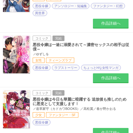
悪役令嬢
アンソロジー・短編集
ファンタジー・幻想
異世界
作品詳細へ
コミック
完結
悪役令嬢は一途に溺愛されて～濃密セックスの相手は従
僕～
ゆずしを
女性
ティーンズラブ
悪役令嬢
ラブストーリー
ちょっとHな女性マンガ
作品詳細へ
コミック
完結
悪役令嬢は今日も華麗に暗躍する 追放後も推しのため
に悪党として支援します！
道草家守（カドカワBOOKS）／高松翼／春が野かおる
少女
ファンタジー・SF
悪役令嬢
作品詳細へ