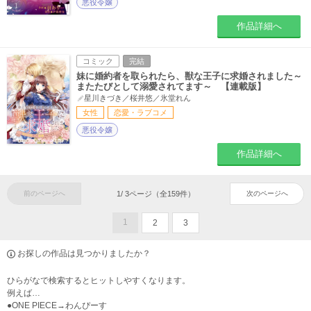
悪役令嬢
作品詳細へ
コミック
完結
妹に婚約者を取られたら、獣な王子に求婚されました～
またたびとして溺愛されてます～ 【連載版】
星川きづき／桜井悠／氷堂れん
女性
恋愛・ラブコメ
悪役令嬢
作品詳細へ
前のページへ
1
/
3
ページ（全
159
件）
次のページへ
1
2
3
お探しの作品は見つかりましたか？
ひらがなで検索するとヒットしやすくなります。
例えば…
●ONE PIECE→わんぴーす