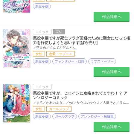
悪役令嬢
作品詳細へ
コミック
完結
悪役令嬢ですが死亡フラグ回避のために聖女になって権
力を行使しようと思います[ばら売り]
空まめ／てんてんどんどん
女性
恋愛・ラブコメ
悪役令嬢
ファンタジー・幻想
ラブストーリー
作品詳細へ
コミック
悪役令嬢ですが、ヒロインに攻略されてますわ！？ ア
ンソロジーコミック
まろ／かわのあきこ／yui／サウスのサウス／大庭そと／りんご飴ツイン／わに／naturalsoft／ほしな／大小判／むらさき／ふじやま
女性
ガールズラブ
悪役令嬢
ガールズラブ
アンソロジー・短編集
作品詳細へ