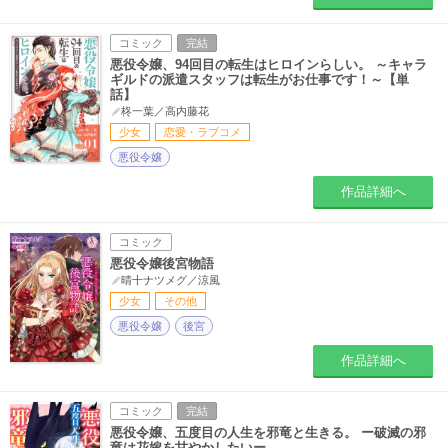
コミック
完結
悪役令嬢、94回目の転生はヒロインらしい。 ～キャラ
ギルドの派遣スタッフは転生がお仕事です！～【単
話】
柊一葉／高内藤花
少女
恋愛・ラブコメ
悪役令嬢
作品詳細へ
コミック
悪役令嬢後宮物語
晴十ナツメグ／涼風
少女
その他
悪役令嬢
後宮
作品詳細へ
コミック
完結
悪役令嬢、五度目の人生を邪竜と生きる。 ー破滅の邪
竜は花嫁を甘やかしたいー