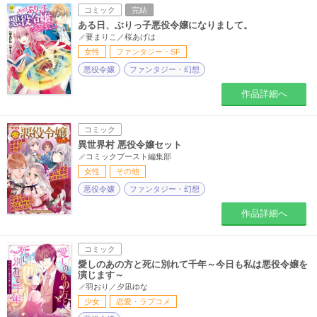
コミック
完結
ある日、ぶりっ子悪役令嬢になりまして。
要まりこ／桜あげは
女性
ファンタジー・SF
悪役令嬢
ファンタジー・幻想
作品詳細へ
コミック
異世界村 悪役令嬢セット
コミックブースト編集部
女性
その他
悪役令嬢
ファンタジー・幻想
作品詳細へ
コミック
愛しのあの方と死に別れて千年～今日も私は悪役令嬢を
演じます～
羽おり／夕凪ゆな
少女
恋愛・ラブコメ