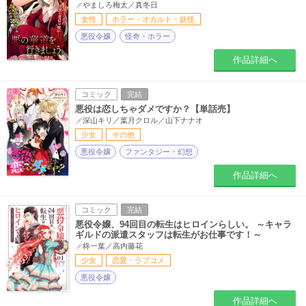
やましろ梅太／真冬日
女性
ホラー・オカルト・妖怪
悪役令嬢
怪奇・ホラー
作品詳細へ
コミック
完結
悪役は恋しちゃダメですか？【単話売】
深山キリ／葉月クロル／山下ナナオ
少女
その他
悪役令嬢
ファンタジー・幻想
作品詳細へ
コミック
完結
悪役令嬢、94回目の転生はヒロインらしい。 ～キャラ
ギルドの派遣スタッフは転生がお仕事です！～
柊一葉／高内藤花
少女
恋愛・ラブコメ
悪役令嬢
作品詳細へ