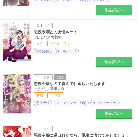
作品詳細へ
コミック
悪役令嬢との友情ルート
ほしな／大小判
女性
ガールズラブ
悪役令嬢
ガールズラブ
作品詳細へ
コミック
完結
悪役令嬢なので喜んで仕返しいたします
ザネリ／藍里まめ
女性
その他
悪役令嬢
ファンタジー・幻想
ラブストーリー
作品詳細へ
コミック
悪役令嬢に選ばれたなら、優雅に演じてみせましょう！