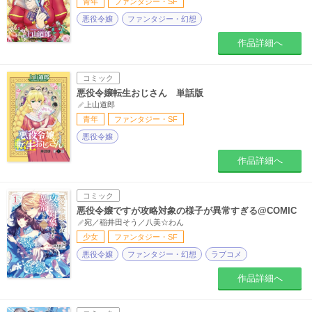
青年
ファンタジー・SF
悪役令嬢
ファンタジー・幻想
作品詳細へ
コミック
悪役令嬢転生おじさん 単話版
上山道郎
青年
ファンタジー・SF
悪役令嬢
作品詳細へ
コミック
悪役令嬢ですが攻略対象の様子が異常すぎる@COMIC
宛／稲井田そう／八美☆わん
少女
ファンタジー・SF
悪役令嬢
ファンタジー・幻想
ラブコメ
作品詳細へ