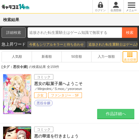
ログイン
会員登録
メニュー
検索結果
詳細検索
検索
急上昇ワード
今夜もシリアルキラーと待ち合わせ
追放された転生重騎士はゲーム
人気順
新着順
50音順
入力一致順
表示切替
タグ：悪役令嬢
の検索結果 全
159
件
コミック
悪女の駄菓子屋へようこそ
Minjeolmi／S.moo／yeoroeun
少女
ファンタジー・SF
悪役令嬢
作品詳細へ
コミック
悪の華道を行きましょう