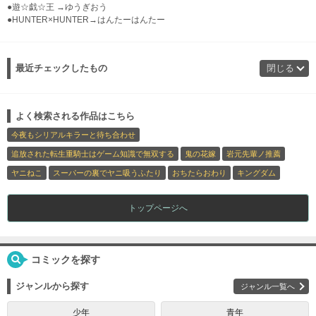
●遊☆戯☆王 →ゆうぎおう
●HUNTER×HUNTER→はんたーはんたー
最近チェックしたもの
閉じる
よく検索される作品はこちら
今夜もシリアルキラーと待ち合わせ
追放された転生重騎士はゲーム知識で無双する
鬼の花嫁
岩元先輩ノ推薦
ヤニねこ
スーパーの裏でヤニ吸うふたり
おちたらおわり
キングダム
トップページへ
コミックを探す
ジャンルから探す
ジャンル一覧へ
少年
青年