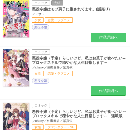
コミック
完結
悪役令嬢はモブ男子に推されてます。(話売り)
ミサト
少女
恋愛・ラブコメ
悪役令嬢
作品詳細へ
コミック
悪役令嬢（予定）らしいけど、私はお菓子が食べたい～
ブロックスキルで穏やかな人生目指します～
chany／佐槻奏多／紫真依
女性
恋愛・ラブコメ
悪役令嬢
作品詳細へ
コミック
悪役令嬢（予定）らしいけど、私はお菓子が食べたい～
ブロックスキルで穏やかな人生目指します～ 連載版
chany／佐槻奏多／紫真依
女性
ファンタジー・SF