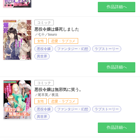
作品詳細へ
コミック
悪役令嬢は爆死しました
七十／bouro
女性
恋愛・ラブコメ
悪役令嬢
ファンタジー・幻想
ラブストーリー
異世界
作品詳細へ
コミック
悪役令嬢は無邪気に笑う。
尾羊英／夜流
女性
恋愛・ラブコメ
悪役令嬢
ファンタジー・幻想
ラブストーリー
異世界
作品詳細へ