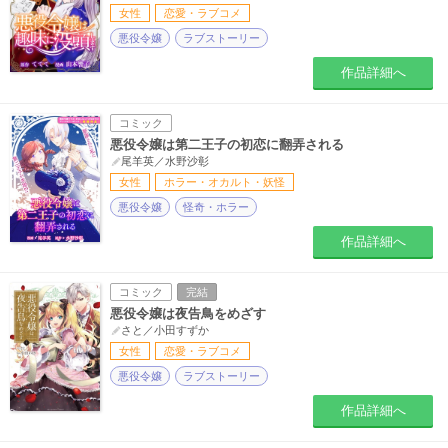
女性
恋愛・ラブコメ
悪役令嬢
ラブストーリー
作品詳細へ
コミック
悪役令嬢は第二王子の初恋に翻弄される
尾羊英／水野沙彰
女性
ホラー・オカルト・妖怪
悪役令嬢
怪奇・ホラー
作品詳細へ
コミック
完結
悪役令嬢は夜告鳥をめざす
さと／小田すずか
女性
恋愛・ラブコメ
悪役令嬢
ラブストーリー
作品詳細へ