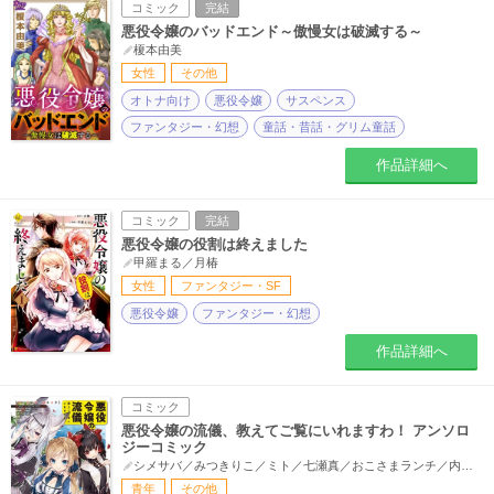
コミック
完結
悪役令嬢のバッドエンド～傲慢女は破滅する～
榎本由美
女性
その他
オトナ向け
悪役令嬢
サスペンス
ファンタジー・幻想
童話・昔話・グリム童話
作品詳細へ
コミック
完結
悪役令嬢の役割は終えました
甲羅まる／月椿
女性
ファンタジー・SF
悪役令嬢
ファンタジー・幻想
作品詳細へ
コミック
悪役令嬢の流儀、教えてご覧にいれますわ！ アンソロ
ジーコミック
シメサバ／みつきりこ／ミト／七瀬真／おこさまランチ／内村かなめ／218／丹娜／いけだじゅん／刻田門大／八十八騎／延川祐子
青年
その他