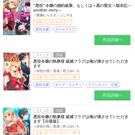
“悪役”令嬢の婚約破棄、もしくは＜黒の聖女＞顛末記～
another story～
紫藤むらさき／ふじやま
女性
ガールズラブ
悪役令嬢
ガールズラブ
作品詳細へ
コミック
完結
悪役令嬢の執事様 破滅フラグは俺が潰させていただき
ます
緋色の雨／菖蒲／村上ゆいち
少女
ファンタジー・SF
悪役令嬢
ギャグ・コメディ
ファンタジー・幻想
作品詳細へ
コミック
完結
悪役令嬢の執事様 破滅フラグは俺が潰させていただき
ます【分冊版】
緋色の雨／菖蒲／村上ゆいち
少女
ファンタジー・SF