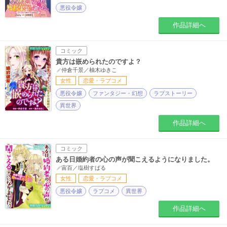
悪役令嬢
作品詳細へ
コミック
貴方は嵌められたのですよ？
仲倉千景／柚木ゆきこ
女性
恋愛・ラブコメ
悪役令嬢
ファンタジー・幻想
ラブストーリー
異世界
作品詳細へ
コミック
ある日婚約者の心の声が聞こえるようになりました。
宙百／塩樹すばる
女性
恋愛・ラブコメ
悪役令嬢
ラブコメ
異世界
作品詳細へ