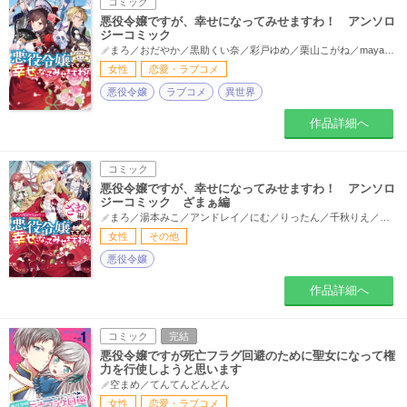
コミック
悪役令嬢ですが、幸せになってみせますわ！ アンソロ
ジーコミック
まろ／おだやか／黒助くい奈／彩戸ゆめ／栗山こがね／mayan／ARATA／りったん／うき太郎／まゆらん／かしい葵／みまさか／まぁ／空倉シキジ／小雪／道雪葵／シロヒト梨太／シクラメン／やましろ梅太／真冬日／ほしの総明／猫又どれみ／尾羊英／水野沙彰／結城暁／黒榮ゆい／麗伽空／宙百／塩樹すばる／ぽたぎ／みこと／餅田むぅ／狐月／喜楽直人／城キイコ／小山内慧夢／九重マツ／化野そとば／有機野菜／荻野スミ／葉椀メギ／八坂アキヲ／相川有／小箱ハコ／藍槌ゆず／KATINO／三月べに／麻辣ナツ／sasasa／野分なか実／高遠すばる／木与瀬ゆら／夏野なえ／とこ／大庭そと／クレハ／遊行寺たま／三香／由村／喜久田ゆい／琴子／Jicco／富士とまと／マナタマユム／みこと。／有沢真尋／夜流
女性
恋愛・ラブコメ
悪役令嬢
ラブコメ
異世界
作品詳細へ
コミック
悪役令嬢ですが、幸せになってみせますわ！ アンソロ
ジーコミック ざまぁ編
まろ／湯本みこ／アンドレイ／にむ／りったん／千秋りえ／さり／ゆずき暎／ユウキ
女性
その他
悪役令嬢
作品詳細へ
コミック
完結
悪役令嬢ですが死亡フラグ回避のために聖女になって権
力を行使しようと思います
空まめ／てんてんどんどん
女性
恋愛・ラブコメ