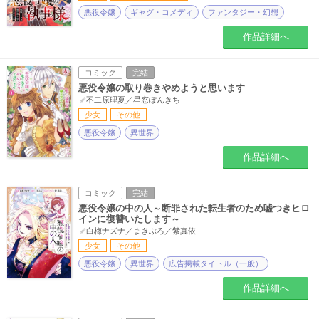
悪役令嬢
ギャグ・コメディ
ファンタジー・幻想
作品詳細へ
コミック
完結
悪役令嬢の取り巻きやめようと思います
不二原理夏／星窓ぽんきち
少女
その他
悪役令嬢
異世界
作品詳細へ
コミック
完結
悪役令嬢の中の人～断罪された転生者のため嘘つきヒロ
インに復讐いたします～
白梅ナズナ／まきぶろ／紫真依
少女
その他
悪役令嬢
異世界
広告掲載タイトル（一般）
作品詳細へ