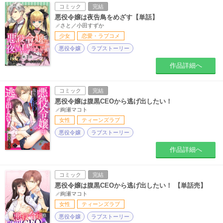
コミック
完結
悪役令嬢は夜告鳥をめざす【単話】
さと／小田すずか
少女
恋愛・ラブコメ
悪役令嬢
ラブストーリー
作品詳細へ
コミック
完結
悪役令嬢は腹黒CEOから逃げ出したい！
絢瀬マコト
女性
ティーンズラブ
悪役令嬢
ラブストーリー
作品詳細へ
コミック
完結
悪役令嬢は腹黒CEOから逃げ出したい！ 【単話売】
絢瀬マコト
女性
ティーンズラブ
悪役令嬢
ラブストーリー