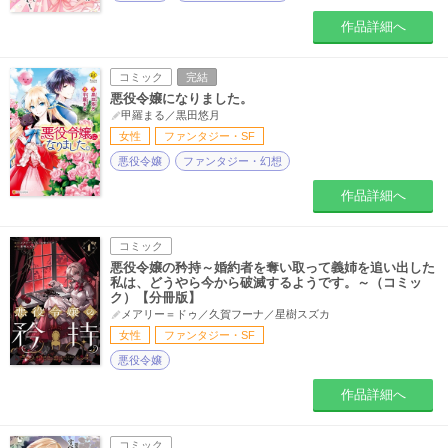
作品詳細へ
コミック
完結
悪役令嬢になりました。
甲羅まる／黒田悠月
女性
ファンタジー・SF
悪役令嬢
ファンタジー・幻想
作品詳細へ
コミック
悪役令嬢の矜持～婚約者を奪い取って義姉を追い出した
私は、どうやら今から破滅するようです。～（コミッ
ク）【分冊版】
メアリー＝ドゥ／久賀フーナ／星樹スズカ
女性
ファンタジー・SF
悪役令嬢
作品詳細へ
コミック