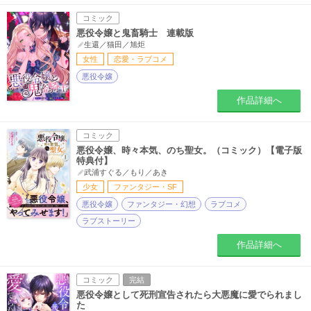
コミック
悪役令嬢と鬼畜騎士 連載版
生還／猫田／旭炬
女性
恋愛・ラブコメ
悪役令嬢
作品詳細へ
コミック
悪役令嬢、時々本気、のち聖女。（コミック）【電子版
特典付】
武浦すぐる／もり／あき
少女
ファンタジー・SF
悪役令嬢
ファンタジー・幻想
ラブコメ
ラブストーリー
作品詳細へ
コミック
完結
悪役令嬢として死刑宣告されたら大悪魔に愛でられまし
た