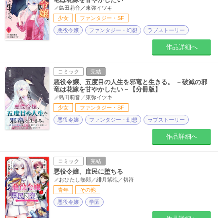
島田莉音／東弥イツキ
少女
ファンタジー・SF
悪役令嬢
ファンタジー・幻想
ラブストーリー
作品詳細へ
コミック
完結
悪役令嬢、五度目の人生を邪竜と生きる。 －破滅の邪
竜は花嫁を甘やかしたい－【分冊版】
島田莉音／東弥イツキ
少女
ファンタジー・SF
悪役令嬢
ファンタジー・幻想
ラブストーリー
作品詳細へ
コミック
完結
悪役令嬢、庶民に堕ちる
おひたし熱郎／緋月紫砲／切符
青年
その他
悪役令嬢
学園