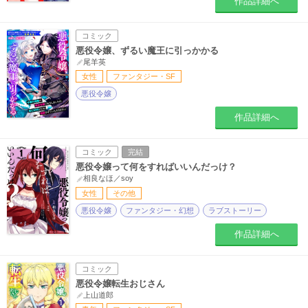
作品詳細へ
コミック
悪役令嬢、ずるい魔王に引っかかる
尾羊英
女性
ファンタジー・SF
悪役令嬢
作品詳細へ
コミック
完結
悪役令嬢って何をすればいいんだっけ？
相良なほ／soy
女性
その他
悪役令嬢
ファンタジー・幻想
ラブストーリー
作品詳細へ
コミック
悪役令嬢転生おじさん
上山道郎