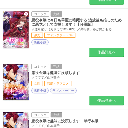
コミック
完結
悪役令嬢は今日も華麗に暗躍する 追放後も推しのため
に悪党として支援します！【分冊版】
道草家守（カドカワBOOKS）／高松翼／春が野かおる
少女
ファンタジー・SF
悪役令嬢
作品詳細へ
コミック
完結
悪役令嬢は趣味に没頭します
ててて／山本響子
女性
恋愛・ラブコメ
悪役令嬢
ラブストーリー
作品詳細へ
コミック
完結
悪役令嬢は趣味に没頭します 単行本版
ててて／山本響子