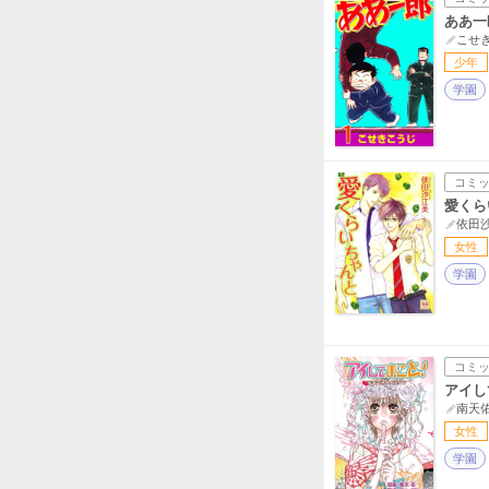
ああ一
こせ
少年
学園
コミ
愛くら
依田
女性
学園
コミ
アイし
南天
女性
学園