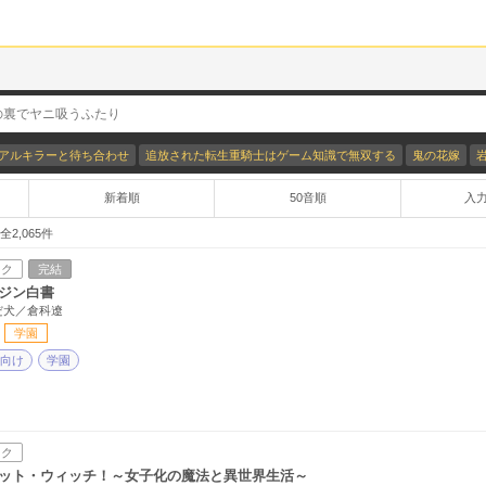
アルキラーと待ち合わせ
追放された転生重騎士はゲーム知識で無双する
鬼の花嫁
新着順
50音順
入
 全
2,065
件
ック
完結
ジン白書
だ犬／倉科遼
学園
向け
学園
ック
ット・ウィッチ！～女子化の魔法と異世界生活～