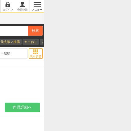
ログイン
会員登録
メニュー
検索
岩元先輩ノ推薦
ヤニねこ
スーパーの裏でヤニ吸うふたり
おちたらおわり
キングダ
表紙のみに変更
力一致順
表示切替
作品詳細へ