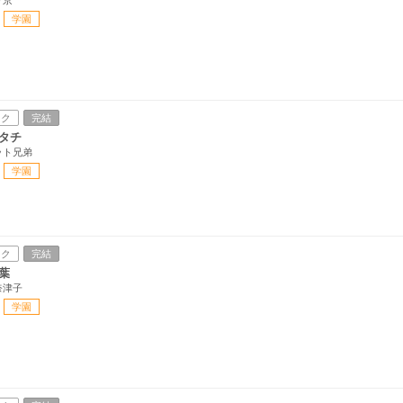
学園
ック
完結
タチ
ット兄弟
学園
ック
完結
葉
奈津子
学園