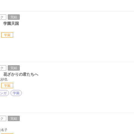
ック
完結
 学園天国
学園
ック
完結
 花ざかりの君たちへ
比紗也
学園
ンガ
学園
ック
完結
美名子