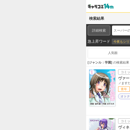
検索結果
詳細検索
急上昇ワード
今夜もシリ
人気順
ジャンル：学園
の検索結果
コミ
ヴァー
ます
青年
オトナ
コミ
ヴィネ