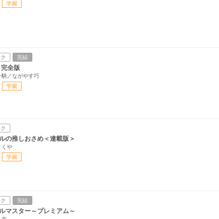
学園
ック
完結
 完全版
一騎／ながやす巧
学園
ック
ルの推しおさめ＜連載版＞
まくや
学園
ック
完結
ルマスター～プレミアム～
り京