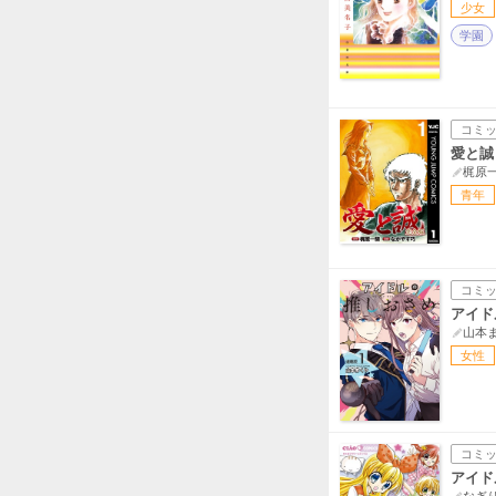
少女
学園
コミ
愛と誠
梶原
青年
コミ
アイド
山本
女性
コミ
アイド
なぎ