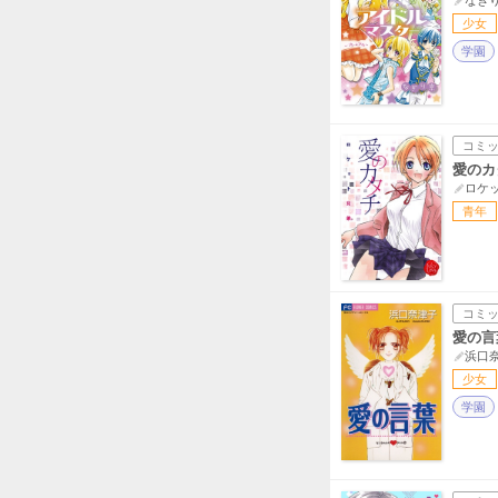
少女
学園
コミ
愛のカ
ロケ
青年
コミ
愛の言
浜口
少女
学園