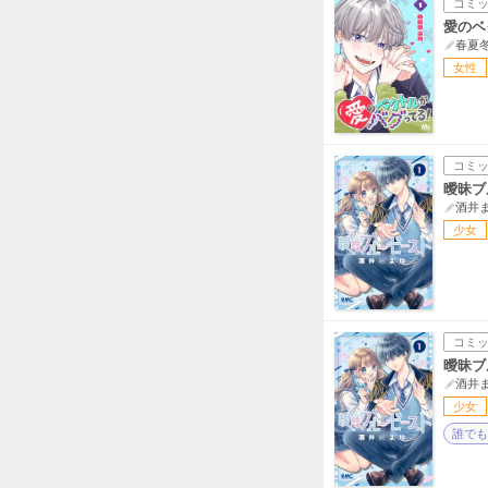
コミ
愛のベ
春夏
女性
コミ
曖昧ブ
酒井
少女
コミ
曖昧ブ
酒井
少女
誰でも