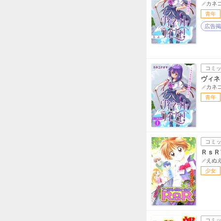
カネ
青年
広告掲
コミ
ヴィネ
カネ
青年
コミ
ＲｓＲ
えぬ
少女
コミ