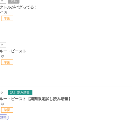
ック
完結
クトルがバグってる！
冬ユカ
学園
ック
ルー・ビースト
まゆ
学園
ック
試し読み増量
ルー・ビースト【期間限定試し読み増量】
まゆ
学園
無料