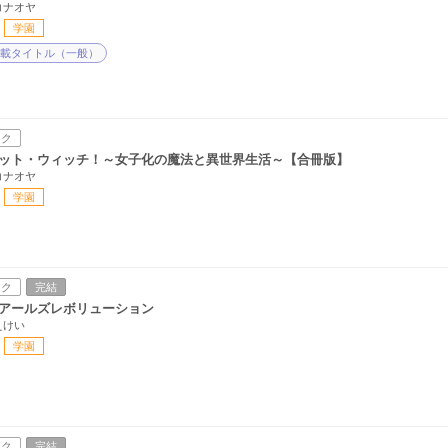
コナオヤ
学園
載タイトル（一般）
ック
ット・ウィッチ！～女子化の魔法と異世界生活～【合冊版】
コナオヤ
学園
ック
完結
アールズレボリューション
えけい
学園
ック
完結