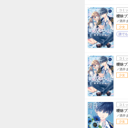
コミ
曖昧ブ
酒井
少女
誰でも
コミ
曖昧ブ
酒井
少女
コミ
曖昧ブ
酒井
少女