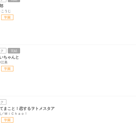
郎
きこうじ
学園
ック
完結
いちゃんと
沙江美
学園
ック
てまこと！恋するヲトメスタア
佑／ＭｉＣｈａｏ！
学園