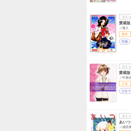
コミ
愛蔵版
遊人
青年
学園
コミ
愛蔵版
中条
少女
少女マ
コミ
あいつ
成田