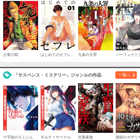
土竜の唄
はじめてのセフレ【単話】
九条の大罪
「サスペンス・ミステリー」ジャンルの作品
一覧へ
十字架のろくにん
ギルティサークル
生贄家族
脱獄のカザリ