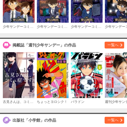
少年サンデーコミックスビジュアルセレクション 名探偵コナン 紅の修学旅行
少年サンデーコミックスビジュアルセレクション 名探偵コナン 危険な二人連れ／死亡の館、赤い壁
少年サンデーコミックスビジュアルセレクション 名探偵コナン 揺れる警視庁 １２００万人の人質／悪意と聖者の行進
掲載誌「週刊少年サンデー」の作品
一覧へ
古見さんは、コミュ症です。
ちょっとヨロシク！
パラドン
週刊少年サン
出版社「小学館」の作品
一覧へ