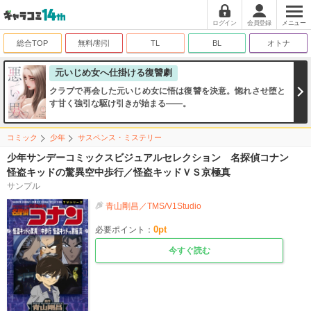
ログイン
会員登録
メニュー
総合TOP
無料/割引
TL
BL
オトナ
元いじめ女へ仕掛ける復讐劇
クラブで再会した元いじめ女に悟は復讐を決意。惚れさせ堕と
す甘く強引な駆け引きが始まる――。
コミック
少年
サスペンス・ミステリー
少年サンデーコミックスビジュアルセレクション 名探偵コナン
怪盗キッドの驚異空中歩行／怪盗キッドＶＳ京極真
サンプル
青山剛昌／TMS/V1Studio
0
pt
必要ポイント：
今すぐ読む