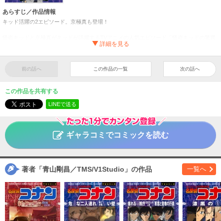
あらすじ／作品情報
キッド活躍の2エピソード。京極真も登場！
怪盗キッドと京極真がキッドが活躍するTVアニメの人気エピソード「怪盗キッドの驚異
空中歩行」と、いま注目の京極真とキッドが初対決する「怪盗キッドVS京極真」の2編を
アニメコミック化。「驚異空中歩行」では、厳戒警備の中、驚くべき方法で登場するキ
ッド！ コナンはそのトリックを見破ることができるのか!? 「怪盗キッドVS京極真」
では、キッドの予告に対し、“世界最強の防犯システム”こと京極真が立ちはだかる！ ス
前の話へ
この作品の一覧
次の話へ
リリングな2エピソードに加え、メイキングオマケ記事も掲載！
この作品を共有する
少年サンデーコミックスビジュアルセレクション 名探偵コ
タイトル
ナン 怪盗キッドの驚異空中歩行／怪盗キッドＶＳ京極真
サ
LINEで送る
ンプル
青山剛昌／TMS/V1Studio
作者
ギャラコミでコミックを読む
少年
／
サスペンス・ミステリー
ジャンル
週刊少年サンデー
掲載誌
小学館
出版社
著者「青山剛昌／TMS/V1Studio」の作品
一覧へ