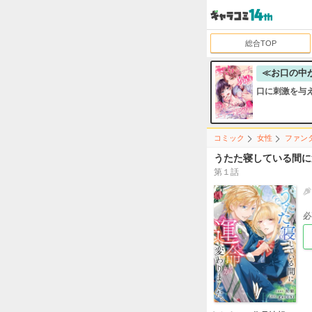
総合TOP
≪お口の中
口に刺激を与
コミック
女性
ファン
うたた寝している間に
第１話
必