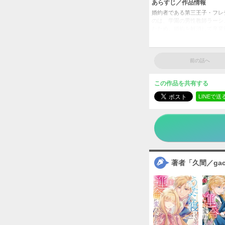
あらすじ／作品情報
婚約者である第三王子・フレ
のは、学園の男性教師ラーシ
たため、婚約を解消して卒業
リアでうたた寝をしていた最
うたた
タイトル
前の話へ
久間／ga
作者
女性
／
この作品を共有する
ジャンル
LINEで送
掲載誌
アルフ
出版社
著者「久間／gac