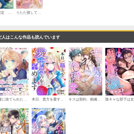
【期間限定 無料お試し版】うたた寝している間に運命が変わりました。（分冊版）
うたた寝している間に運命が変わりました。
だ人はこんな作品も読んでいます
奥様に捨てられた伯爵様～虐げられてきた奥様は、思い切りよく第二の人生に向かいます！～ 【連載版】
本日、貴方を愛するのをやめます 王妃と不倫した貴方が悪いのですよ？（分冊版）
キスは契約、抱擁は愛？