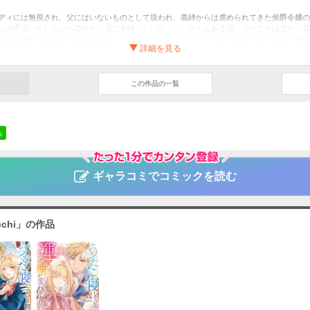
ディには無視され、父にはいないものとして扱われ、義姉からは虐められてきた侯爵令嬢の
ュの手伝いをしながら穏やかに過ごす時くらいだった。そんなある日、リーファは父から義
後は修道院へ入るよう通達される。しかし、ラーシュへそのことを伝えると彼の態度が豹変
中、突然キスされ「俺のものになれ」と言われてしまう。しかも、ラーシュの正体は王弟で…
寝している間に運命が変わりました。（分冊版）
第１話
この作品の一覧
cchi
ファンタジー・SF
る
ァポリス
ギャラコミでコミックを読む
chi」の作品