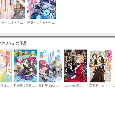
ここからはオトナの時間です。
運良く人生をやり直せることになったので、一度目の人生でわたしを殺した夫の命、握ります（単話版）
ァポリス」の作品
公爵家に生まれて初日に跡継ぎ失格の烙印を押されましたが今日も元気に生きてます！
月が導く異世界道中
異世界でのおれへの評価がおかしいんだが（分冊版）
あなたの愛など要りません
異世界でカフェを開店しました。