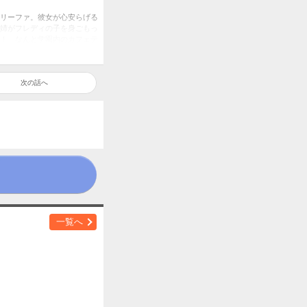
リーファ。彼女が心安らげる
姉がフレディの子を身ごもっ
！ なんと学園内のカフェテ
…!?
次の話へ
一覧へ