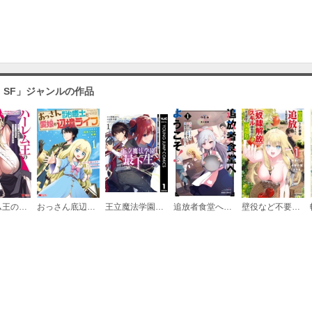
・SF」ジャンルの作品
ハーレム王の異世界プレス漫遊記 ～最強無双のおじさんはあらゆる種族を嫁にする～（コミック）
おっさん底辺治癒士と愛娘の辺境ライフ～中年男が回復スキルに覚醒して、英雄へ成り上がる～（コミック）
王立魔法学園の最下生～貧困街上がりの最強魔法師、貴族だらけの学園で無双する～
追放者食堂へようこそ！
壁役など不要と追放されたＳ級冒険者、≪奴隷解放≫スキルを駆使して史上最強の国造り