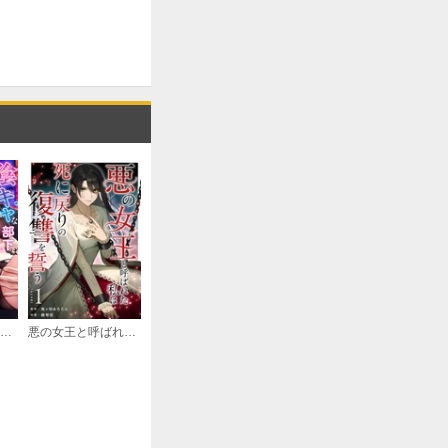
陰キャな部下は女性用風俗のNo.1俺様キャストでした
悪の女王と呼ばれた私は死に戻りの復讐を誓う 単行本版