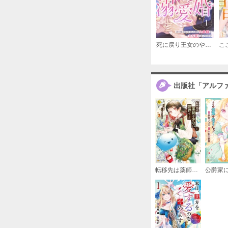
死に戻り王女のやり直し溺愛婚～君を愛せないと言った軍人公爵様がとろ甘に迫ってきます～【分冊版】
出版社「アルフ
転移先は薬師が少ない世界でした