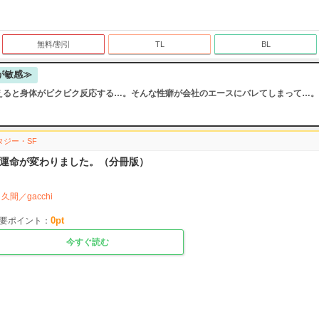
無料/割引
TL
BL
が敏感≫
えると身体がビクビク反応する…。そんな性癖が会社のエースにバレてしまって…。
タジー・SF
運命が変わりました。（分冊版）
久間／gacchi
0
pt
要ポイント：
今すぐ読む