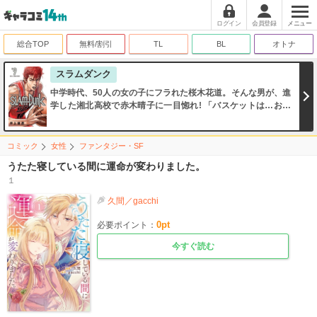
ログイン
会員登録
メニュー
総合TOP
無料/割引
TL
BL
オトナ
スラムダンク
中学時代、50人の女の子にフラれた桜木花道。そんな男が、進
学した湘北高校で赤木晴子に一目惚れ! 「バスケットは…お好
きですか?」。この一言が、ワルで名高い花道の高校生活を変
えることに!!
コミック
女性
ファンタジー・SF
うたた寝している間に運命が変わりました。
１
久間／gacchi
0
pt
必要ポイント：
今すぐ読む