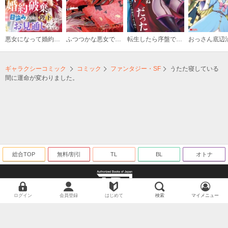
悪女になって婚約破棄を目論みましたが、陛下にはお見通しだったようです
ふつつかな悪女ではございますが ～雛宮蝶鼠とりかえ伝～
転生したら序盤で死ぬ中ボスだった－ヒロイン眷属化で生き残る－
ギャラクシーコミック
コミック
ファンタジー・SF
うたた寝している
間に運命が変わりました。
総合TOP
無料/割引
TL
BL
オトナ
ログイン
会員登録
はじめて
検索
マイメニュー
海賊版に関する取り組みについて