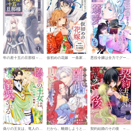
年の差十五の旦那様～辺境伯の花嫁候補～
仮初めの花嫁 一条家に嫁いだ私の偽り婚姻譚
悪役令嬢は全力でグータラしたいのに、隣国皇太子が溺愛してくる。なぜ。【合本版】
偽りの王女は、竜人の国の宰相に溺愛される
だから、離婚しようと思います
契約結婚のその後 ～追い出した夫が私の価値を知るまで～