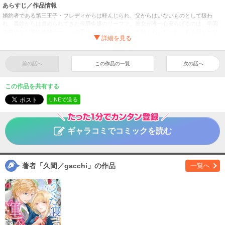
あらすじ／作品情報
婚約者である第三王子・フレディからは軽んじられ、父からはいないものとして扱わ
れ、義姉からは虐められてきた侯爵令嬢のリーファ。彼女が唯一心安らげるのは、学園
の穏やかな男性教師ラーシュの手伝いをしながら過ごす時くらいだった。ある日リーフ
ァは、義姉がフレディの子を身ごもったことを理由に、父から婚約解消と卒業後の修道
院入りを一方的に通達されてしまう。耐えきれずそのことをラーシュに打ち明けると、
彼の態度は一変。学園内のカフェテリアでうたた寝をしていたところ、彼に突然キスを
され、「俺のものになれ」と囁かれてしまう。しかも、彼の正体は王弟で……!?
前の話へ
この作品の一覧
次の話へ
うたた寝している間に運命が変わりました。
１
タイトル
この作品を共有する
久間／gacchi
作者
LINEで送る
女性
／
ファンタジー・SF
ジャンル
掲載誌
ギャラコミでコミックを読む
アルファポリス
出版社
著者「久間／gacchi」の作品
一覧へ