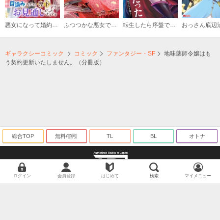
悪女になって婚約破棄を目論みましたが、陛下にはお見通しだったようです
ふつつかな悪女ではございますが ～雛宮蝶鼠とりかえ伝～
転生したら序盤で死ぬ中ボスだった－ヒロイン眷属化で生き残る－
ギャラクシーコミック
コミック
ファンタジー・SF
地味薬師令嬢はも
う契約更新いたしません。（分冊版）
総合TOP
無料/割引
TL
BL
オトナ
ログイン
会員登録
はじめて
検索
マイメニュー
海賊版に関する取り組みについて
©ギャラクシーコミック