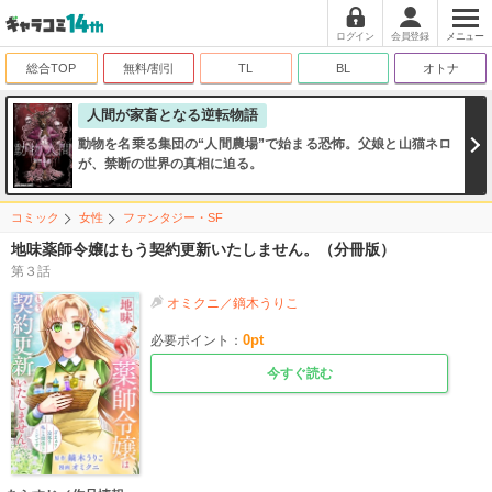
ログイン
会員登録
メニュー
総合TOP
無料/割引
TL
BL
オトナ
人間が家畜となる逆転物語
動物を名乗る集団の“人間農場”で始まる恐怖。父娘と山猫ネロ
が、禁断の世界の真相に迫る。
コミック
女性
ファンタジー・SF
地味薬師令嬢はもう契約更新いたしません。（分冊版）
第３話
オミクニ／鏑木うりこ
0
pt
必要ポイント：
今すぐ読む