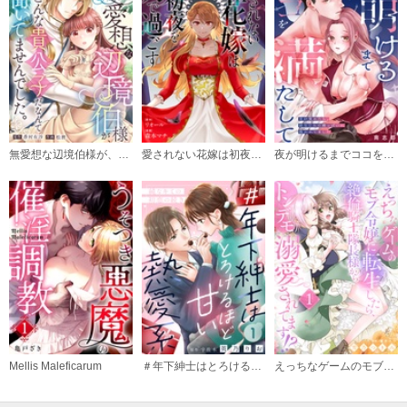
無愛想な辺境伯様が、こんな貴公子だなんて聞いてませんでした。
愛されない花嫁は初夜を一人で過ごす（分冊版）
夜が明けるまでココを満たして～目が覚めたら、幼なじみの雄っぱいに抱かれてました～
Mellis Maleficarum
＃年下紳士はとろけるほど甘い熱愛系～純なキミの初恋の続き～
えっちなゲームのモブ令嬢に転生したら、絶倫騎士隊長様からトンデモ溺愛されてます！？