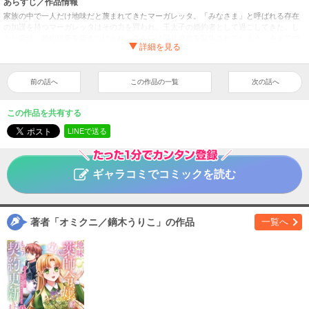
あらすじ／作品情報
家族の中で一人だけ地味だと蔑まれてきたマーガレッタ。「みなさま」と呼ばれる存在
の加護を持つマーガレッタはその力を買われ、王太子の婚約者として過ごしてきた。し
かし突然、婚約破棄を突きつけられ、さらには国外追放を宣告されてしまう。今までの
ひどい扱いに我慢の限界を迎えたマーガレッタは家族と王太子を見限り、10年前に彼ら
と結んだ『ある契約』を結び直さずに国を出て行ってしまい――…！ 「もう一度力を貸
してほしいと言われても、絶対にお断りです！」チート級薬師令嬢の痛快逆転ストーリ
ー、待望のコミカライズ！
前の話へ
この作品の一覧
次の話へ
地味薬師令嬢はもう契約更新いたしません。（分冊版）
第３
タイトル
この作品を共有する
話
LINEで送る
オミクニ／鏑木うりこ
作者
女性
／
ファンタジー・SF
ジャンル
ギャラコミでコミックを読む
掲載誌
アルファポリス
出版社
著者「オミクニ／鏑木うりこ」の作品
一覧へ