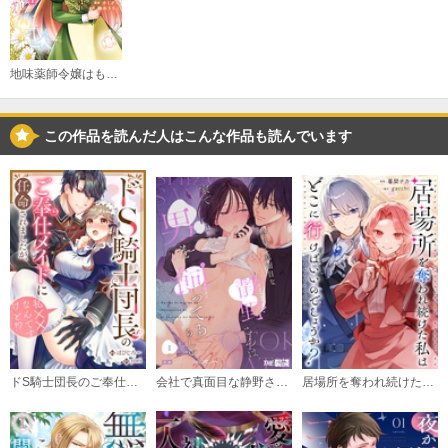
地味薬師令嬢はもう契約更新いたしません。 ざまぁ？ 没落？ 私には関係ないことです
この作品を読んだ人はこんな作品も読んでいます
ドS騎士団長のご奉仕メイドに任命されましたが、私××なんですけど！？（分冊版）
会社で真面目な静野さんは家で男を飼ってるらしい
居場所を奪われ続けた私はどこに行けばいいのでしょうか？（分冊版）