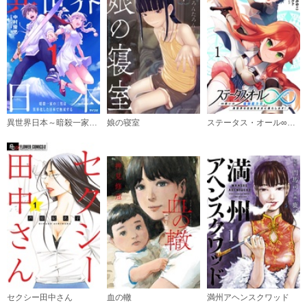
異世界日本～暗殺一家の三男は異界化した日本で無双する～【コミックス版】
娘の寝室
ステータス・オール∞（インフィニティ） ∞使いの最強能力者、異世界を自由気ままに暮らします！
セクシー田中さん
血の轍
満州アヘンスクワッド