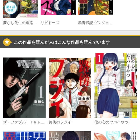
夢なし先生の進路指導【単話】
リビドーズ
群青戦記 グンジョーセンキ
この作品を読んだ人はこんな作品も読んでいます
ザ・ファブル Ｔｈｅ ｔｈｉｒｄ ｓｅｃｒｅｔ
路傍のフジイ
僕の心のヤバイやつ