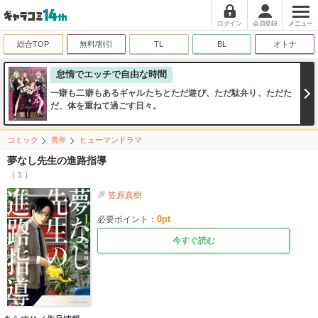
ログイン
会員登録
メニュー
総合TOP
無料/割引
TL
BL
オトナ
怠惰でエッチで自由な時間
一癖も二癖もあるギャルたちとただ遊び、ただ駄弁り、ただた
だ、体を重ねて過ごす日々。
コミック
青年
ヒューマンドラマ
夢なし先生の進路指導
（１）
笠原真樹
0
pt
必要ポイント：
今すぐ読む