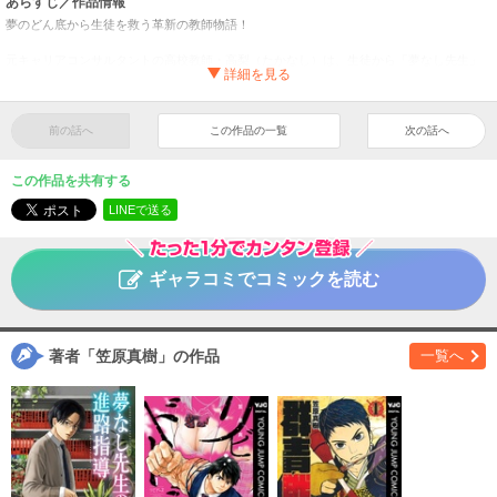
あらすじ／作品情報
夢のどん底から生徒を救う革新の教師物語！
元キャリアコンサルタントの高校教師・高梨（たかなし）は、生徒から「夢なし先生」
と呼ばれている。
彼は進路指導時、生徒の「夢」に対し現実的なデータや世の中の実情を突きつけ、否定
し、覚悟を問う。
それでも夢を追い、のちに夢破れ、どん底の中でも諦めきれない生徒がいれば、卒業後
前の話へ
この作品の一覧
次の話へ
でも手を差し伸べ、「諦めるための授業」を行うのだった。
この作品を共有する
『群青戦記』『リビドーズ』の作者が放つ、新時代の教師物語！
LINEで送る
夢なし先生の進路指導
（１）
タイトル
笠原真樹
作者
ギャラコミでコミックを読む
青年
／
ヒューマンドラマ
ジャンル
ビッグコミックスピリッツ
掲載誌
小学館
出版社
著者「笠原真樹」の作品
一覧へ