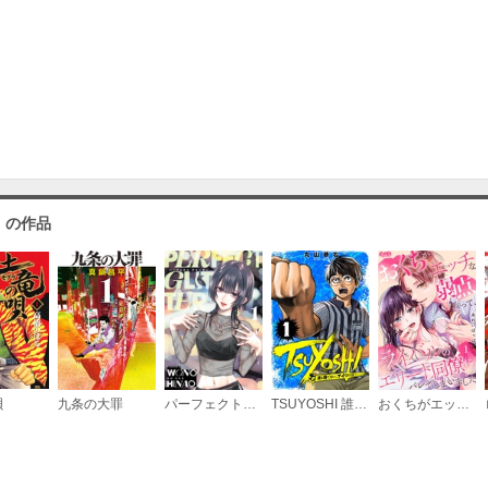
」の作品
唄
九条の大罪
パーフェクトグリッター
TSUYOSHI 誰も勝てない、アイツには
おくちがエッチな弱点だって、ライバルのエリート同僚にバレてしまいました