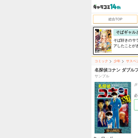
総合TOP
そばギャル
そば好きのサ
アしたことが
コミック
少年
サスペ
名探偵コナン ダブル
サンプル
必