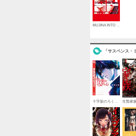
MUJINA INTO THE DEEP
「サスペンス・
十字架のろくにん
生贄家