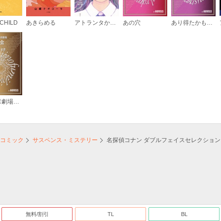
CHILD
あきらめる
アトランタからきた少女ラーラ
あの穴
あり得たかもしれない未来、今ぼくがいる場所
飯野文彦劇場 再会
コミック
サスペンス・ミステリー
名探偵コナン ダブルフェイスセレクション
無料/割引
TL
BL