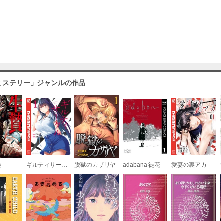
ミステリー」ジャンルの作品
族
ギルティサークル
脱獄のカザリヤ
adabana 徒花
愛妻の裏アカ