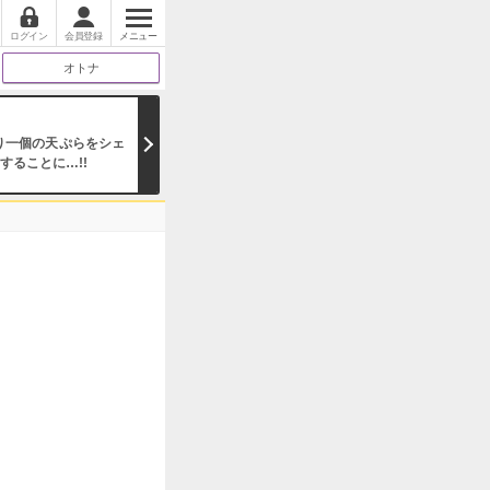
ログイン
会員登録
メニュー
オトナ
り一個の天ぷらをシェ
ることに…!!