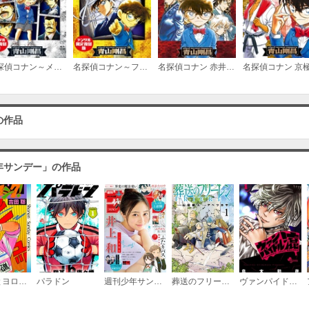
名探偵コナン～メインキャストセレクション～【デジタル限定復刻版】
名探偵コナン～ファン投票セレクション～【デジタル限定復刻版】
名探偵コナン 赤井ファミリーセレクション
の作品
年サンデー」の作品
ちょっとヨロシク！
パラドン
週刊少年サンデー
葬送のフリーレン
ヴァンパイドル滾