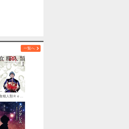
一覧へ
食糧人類Ｒｅ： －Ｓｔａｒｖｉｎｇ Ｒｅ：ｖｅｌａｔｉｏｎ－