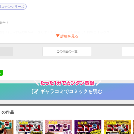
偵コナンシリーズ
集合！
に収録された作品の中から、選りすぐりエピソードを厳選した特製コミックス。
コナン ダブルフェイスセレクション
サンプル
昌
この作品の一覧
サスペンス・ミステリー
年サンデー
る
ギャラコミでコミックを読む
」の作品