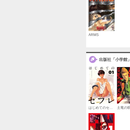
ARMS
出版社「小学館
はじめてのセフレ【単話】
土竜の