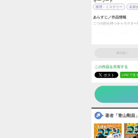
キーワード
推理・ミステリー
名探
あらすじ／作品情報
二つの顔を持つキャラクター
「名探偵コナン1～85巻」
名探偵
タイトル
青山剛
作者
前の話へ
少年
／
ジャンル
この作品を共有する
週刊少
掲載誌
LINEで送
小学館
出版社
著者「青山剛昌