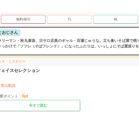
無料/割引
TL
BL
とおじさん
ラリーマン・秋丸泰造、日サロ店員のギャル・百瀬じゅりな。立ち食いそば屋で残
きっかけで「ソフレ（そばフレンド）」になったふたりは、いっしょにそば屋巡りをす
ンス・ミステリー
フェイスセレクション
青山剛昌
0
pt
要ポイント：
今すぐ読む