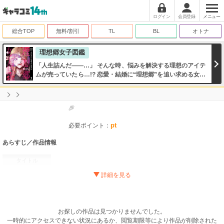
ログイン
会員登録
メニュー
総合TOP
無料/割引
TL
BL
オトナ
理想郷女子図鑑
「人生詰んだ――…」 そんな時、悩みを解決する理想のアイテ
ムが売っていたら…!? 恋愛・結婚に“理想郷”を追い求める女子
たちが不思議な道具に出会い、運命を変えていく――！ スリル
満点、予測不能な『世にも奇妙なマリッジ・ストーリー』開
幕!!
pt
必要ポイント：
あらすじ／作品情報
タイトル
作者
／
ジャンル
掲載誌
お探しの作品は見つかりませんでした。
出版社
一時的にアクセスできない状況にあるか、閲覧期限等により作品が削除された