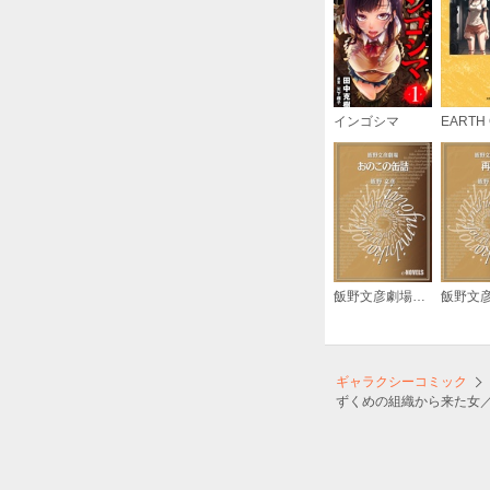
インゴシマ
EARTH 
飯野文彦劇場 おのこの缶詰
ギャラクシーコミック
ずくめの組織から来た女