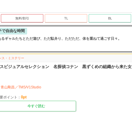
無料/割引
TL
BL
チで自由な時間
あるギャルたちとただ遊び、ただ駄弁り、ただただ、体を重ねて過ごす日々。
ンス・ミステリー
スビジュアルセレクション 名探偵コナン 黒ずくめの組織から来た女
青山剛昌／TMS/V1Studio
0
pt
要ポイント：
今すぐ読む