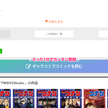
回！
灰原哀という名の不思議な転校生、その正体は…。
二人。彼女を家まで送る途中でコナンは、哀の口から思いもかけない言葉を聞くことに！？
コミックス初収録！
この作品の一覧
ンデーコミックスビジュアルセレクション 名探偵コナン 黒ずくめの組織から来
ンプル
TMS/V1Studio
サスペンス・ミステリー
る
年サンデー
ギャラコミでコミックを読む
MS/V1Studio」の作品