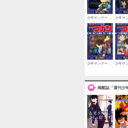
少年サンデーコミックスビジュアルセレクション 名探偵コナン コナンＶＳ怪盗キッド／集められた名探偵！工藤新一ＶＳ怪盗キッド
少年サンデーコミックスビジュアルセレクション 名探偵コナン 危険な二人連れ／死亡の館、赤い壁
掲載誌「週刊少