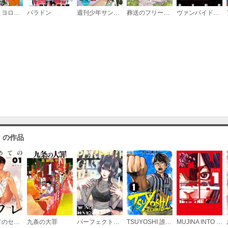
ちょっとヨロシク！
パラドン
週刊少年サンデー
葬送のフリーレン
ヴァンパイドル滾
」の作品
はじめてのセフレ【単話】
九条の大罪
パーフェクトグリッター
TSUYOSHI 誰も勝てない、アイツには
MUJINA INTO THE DEEP