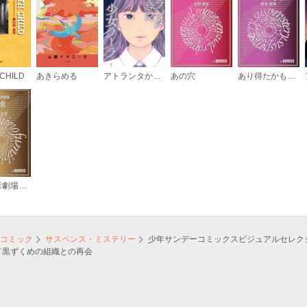
CHILD
あきらめる
アトランタからきた少女ラーラ
あの穴
あり得たかもしれない未来、今ぼくがいる場所
飯野文彦劇場 再会
コミック
サスペンス・ミステリー
少年サンデーコミックスビジュアルセレク
／黒ずくめの組織との再会