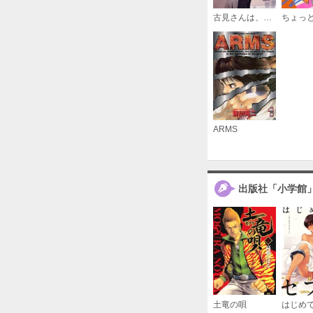
古見さんは、コミュ症です。
ARMS
出版社「小学館
土竜の唄