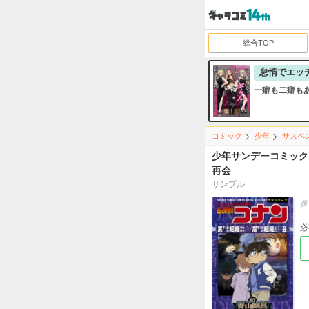
総合TOP
怠惰でエッ
一癖も二癖も
コミック
少年
サスペ
少年サンデーコミック
再会
サンプル
必