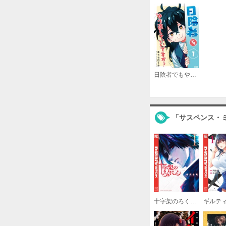
日陰者でもやり直していいですか？
「サスペンス・
十字架のろくにん