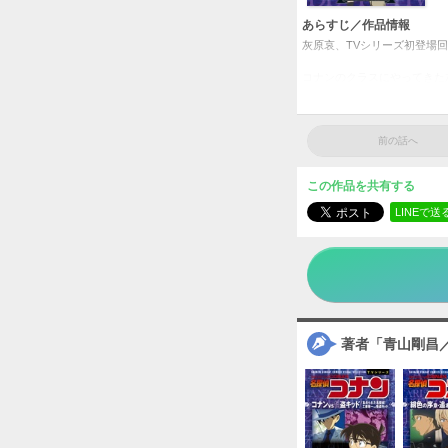
あらすじ／作品情報
灰原哀、TVシリーズ初登場
コナンのクラスにやってきた
とある事件を一緒に解決した
灰原哀の初登場回を、アニメ
前の話へ
少年サ
タイトル
再会
サ
青山剛昌／
作者
この作品を共有する
少年
／
LINEで送
ジャンル
週刊少
掲載誌
小学館
出版社
著者「青山剛昌／T