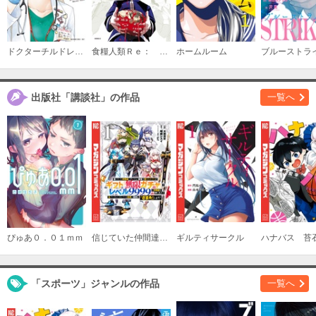
ドクターチルドレン～小児外科医～
食糧人類Ｒｅ： －Ｓｔａｒｖｉｎｇ Ｒｅ：ｖｅｌａｔｉｏｎ－
ホームルーム
ブルーストラ
出版社「講談社」の作品
一覧へ
ぴゅあ０．０１ｍｍ
信じていた仲間達にダンジョン奥地で殺されかけたがギフト『無限ガチャ』でレベル９９９９の仲間達を手に入れて元パーティーメンバーと世界に復讐＆『ざまぁ！』します！
ギルティサークル
「スポーツ」ジャンルの作品
一覧へ