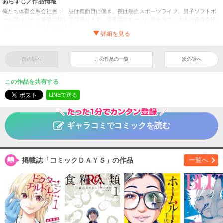
あらすじ／作品情報
俺たち体育会系会社員！ 昼は真面目に働き、夜は熱血スポーツライフ。男子ソフトボ
ール部はリーグ優勝目指して頑張ります。実業団スポーツに光を当てた大人の青春友情
コメディー、ここに開幕！！
ＴＡＣＨＩＤＥＮ －立川電機工業（株）男子ソフトボール
タイトル
部－
（１）
前の話へ
この作品の一覧
次の話へ
宮沢明
作者
青年
／
スポーツ
ジャンル
この作品を共有する
コミックＤＡＹＳ
掲載誌
LINEで送る
講談社
出版社
ギャラコミでコミックを読む
掲載誌「コミックＤＡＹＳ」の作品
一覧へ