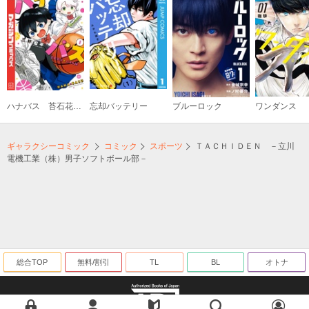
ハナバス 苔石花江のバスケ論
忘却バッテリー
ブルーロック
ワンダンス
ギャラクシーコミック
コミック
スポーツ
ＴＡＣＨＩＤＥＮ －立川
電機工業（株）男子ソフトボール部－
総合TOP
無料/割引
TL
BL
オトナ