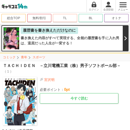
ログイン
会員登録
メニュー
総合TOP
無料/割引
TL
BL
オトナ
履歴書を書き換えただけなのに
書き換えた内容がすべて実現する、全能の履歴書を手に入れ男
は、退屈だった人生が一変する！
コミック
青年
スポーツ
ＴＡＣＨＩＤＥＮ －立川電機工業（株）男子ソフトボール部－
（１）
宮沢明
0
pt
必要ポイント：
今すぐ読む