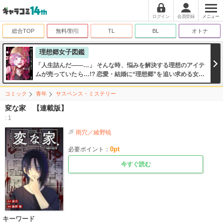
ログイン
会員登録
メニュー
総合TOP
無料/割引
TL
BL
オトナ
理想郷女子図鑑
「人生詰んだ――…」 そんな時、悩みを解決する理想のアイテ
ムが売っていたら…!? 恋愛・結婚に“理想郷”を追い求める女子
たちが不思議な道具に出会い、運命を変えていく――！ スリル
満点、予測不能な『世にも奇妙なマリッジ・ストーリー』開
コミック
青年
サスペンス・ミステリー
幕!!
変な家 【連載版】
: 1
雨穴／綾野暁
0
pt
必要ポイント：
今すぐ読む
キーワード