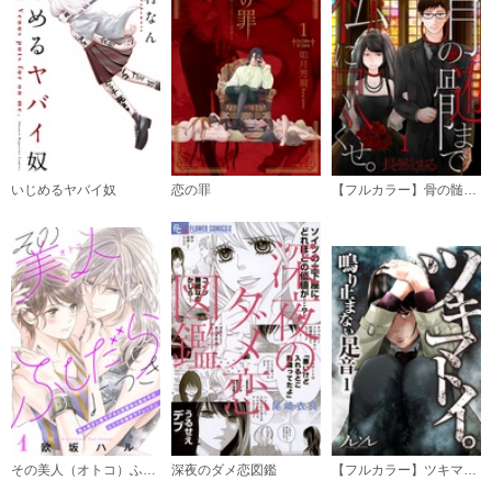
いじめるヤバイ奴
恋の罪
【フルカラー】骨の髄まで私に尽くせ。
その美人（オトコ）ふしだらにつき［ｃｏｍｉｃ ｔｉｎｔ］分冊版
深夜のダメ恋図鑑
【フルカラー】ツキマトイ。～鳴り止まない足音～