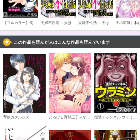
【フルカラー】笑う毒親～乗っ取られた私の家族～《合本版》
夫婦不性活 ～夫はヤリたいけど私はしたくない～
夫婦不性活 ～夫はヤリたいけど私はしたくない～（分冊版）
この作品を読んだ人はこんな作品も読んでいます
背徳カタルシス
とろける野獣王子～かつての天使はガチムチボディ～
復讐チャンネル ウラミン ～公開処刑ナマ配信中～（分冊版）