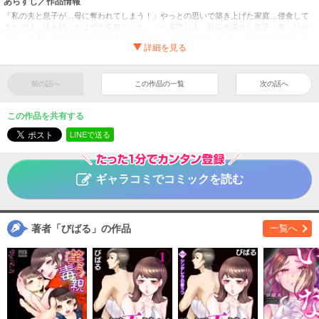
あらすじ／作品情報
「私の夫と息子が…母に奪われてしまう！」やっとの思いで築き上げた家庭…侵食して
きたのは…縁を切ったはずの毒親だった。－－寡黙な夫、発語の遅れた息子…妻・ひか
りは、働きながら家事を両立できない悩みを一人で抱え込んでいた。そんなある日、絶
縁状態だった毒親・光子が訪ねてくる。戸惑うひかりをよそに、光子は家事を切り盛り
してくれるが…ひかりに対して辛辣な言葉を投げかける毎日。しまいには夫と新婚夫婦
のように振る舞い、息子も祖母のことを「ママ」と呼び始め…このままひかりの家庭は
乗っ取られてしまうのか！？
前の話へ
この作品の一覧
次の話へ
【フルカラー】笑う毒親～乗っ取られた私の家族～
１
タイトル
この作品を共有する
びばる
作者
LINEで送る
女性
／
その他
ジャンル
掲載誌
ギャラコミでコミックを読む
wwwave comics
出版社
著者「びばる」の作品
一覧へ