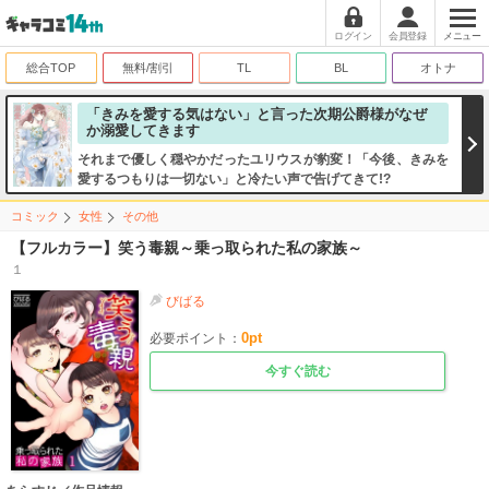
ログイン
会員登録
メニュー
総合TOP
無料/割引
TL
BL
オトナ
「きみを愛する気はない」と言った次期公爵様がなぜ
か溺愛してきます
それまで優しく穏やかだったユリウスが豹変！「今後、きみを
愛するつもりは一切ない」と冷たい声で告げてきて!?
コミック
女性
その他
【フルカラー】笑う毒親～乗っ取られた私の家族～
１
びばる
0
pt
必要ポイント：
今すぐ読む