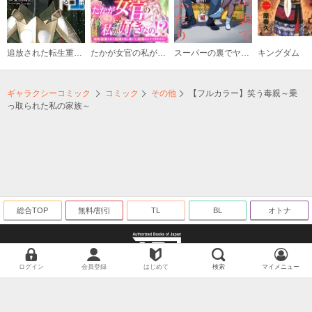
追放された転生重騎士はゲーム知識で無双する
たかが女官の私が好きなの！？ 婚約破棄された姫様を差し置いて、結婚なんてできません！
スーパーの裏でヤニ吸うふたり
キングダム
ギャラクシーコミック
コミック
その他
【フルカラー】笑う毒親～乗
っ取られた私の家族～
総合TOP
無料/割引
TL
BL
オトナ
ログイン
会員登録
はじめて
検索
マイメニュー
海賊版に関する取り組みについて
©ギャラクシーコミック