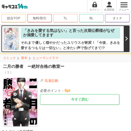
ログイン
会員登録
メニュー
総合TOP
無料/割引
TL
BL
オトナ
「きみを愛する気はない」と言った次期公爵様がなぜ
か溺愛してきます
それまで優しく穏やかだったユリウスが豹変！「今後、きみを
愛するつもりは一切ない」と冷たい声で告げてきて!?
コミック
青年
ヒューマンドラマ
二月の勝者 ー絶対合格の教室ー
（１）
高瀬志帆
0
pt
必要ポイント：
今すぐ読む