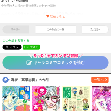
あらすじ／作品情報
中学受験界に現れた最強最悪の絶対合格講師
2020年の大学受験改革を目前に、激変する中学受験界に現れたのは
生徒を第一志望校に絶対合格させる最強最悪の塾講師・黒木蔵人！
受験の神様か、拝金の悪魔か？ 早期受験が一般化する昨今、
もっとも熱い中学受験の隠された裏側、合格への戦略を
圧倒的なリアリティーでえぐりだす衝撃の問題作！
前の話へ
この作品の一覧
次の話へ
二月の勝者 ー絶対合格の教室ー
（１）
タイトル
この作品を共有する
高瀬志帆
作者
LINEで送る
青年
／
ヒューマンドラマ
ジャンル
ビッグコミックスピリッツ
掲載誌
ギャラコミでコミックを読む
小学館
出版社
著者「高瀬志帆」の作品
一覧へ