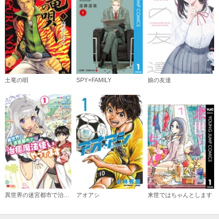
土竜の唄
SPY×FAMILY
娘の友達
異世界の迷宮都市で治癒魔法使いやってます（コミック）
アオアシ
来世ではちゃんとします