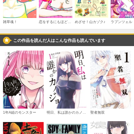
雑草魂！
恋をするにもほどがある！
めざせ！山カゾク♪
ラプンツェル
この作品を読んだ人はこんな作品も読んでいます
1年A組のモンスター
明日、私は誰かのカノジョ
聖者無双