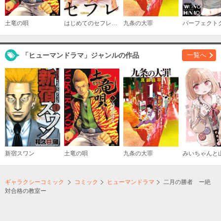
土竜の唄
はじめてのセフレ【単話】
九条の大罪
「ヒューマンドラマ」ジャンルの作品
一覧へ
新宿スワン
土竜の唄
九条の大罪
ギャラクシーコミック
コミック
ヒューマンドラマ
二月の勝者 ー絶
対合格の教室ー