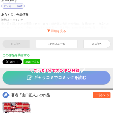
キーワード
ヤンキー・極道
あらすじ／作品情報
地球は生きていた――
妻と娘を殺された赤竜流（せきりゅう）組若頭の大紋寺龍伍は、復讐のため、東京へ向
かう車中にいたが、突然の未曾有の大地震で、日本列島はほぼ壊滅状態に陥る。眼前に
迫る瓦礫の山、パニックで頭が混乱する人々をものともせず、龍伍は一人、己の任侠道
を歩き続ける。全ては、妻子の復讐のため……しかし、そんな漢（おとこ）の心の慟哭
をあざ笑うかのごとく、前代未聞の展開が次々に押し寄せる！奇抜、奇想天外なストー
リーで、スピーディーに読ませます。ページをめくるごとに驚きの連続が待つ！！
前の話へ
この作品の一覧
次の話へ
任侠沈没
1
タイトル
この作品を共有する
山口正人
作者
LINEで送る
青年
／
ヒューマンドラマ
ジャンル
漫画ゴラク
掲載誌
ギャラコミでコミックを読む
日本文芸社
出版社
著者「山口正人」の作品
一覧へ