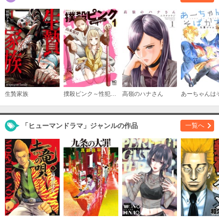
生贄家族
撲殺ピンク～性犯罪者処刑人～
高嶺のハナさん
「ヒューマンドラマ」ジャンルの作品
一覧へ