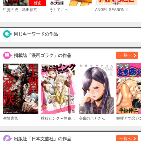
甲斐の虎 武田信玄
そふてにっ
ANGEL SEASON II
同じキーワードの作品
掲載誌「漫画ゴラク」の作品
一覧へ
生贄家族
撲殺ピンク～性犯罪者処刑人～
高嶺のハナさん
嗚呼どす恋ジ
出版社「日本文芸社」の作品
一覧へ