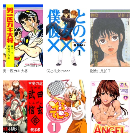
男一匹ガキ大将
僕と彼女の×××
物陰に足拍子