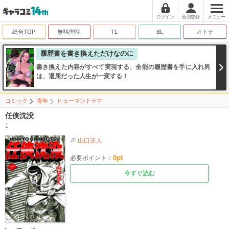
ログイン
会員登録
メニュー
総合TOP
無料/割引
TL
BL
オトナ
履歴書を書き換えただけなのに
書き換えた内容がすべて実現する、全能の履歴書を手に入れ男
は、退屈だった人生が一変する！
コミック
青年
ヒューマンドラマ
任侠沈没
1
山口正人
0
pt
必要ポイント：
今すぐ読む