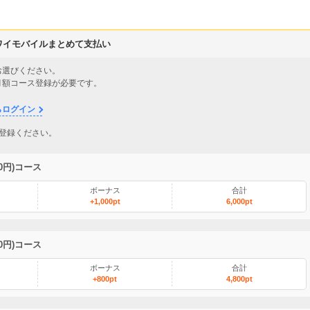
nk・ワイモバイルまとめて支払い
お選びください。
月額コース登録が必要です。
らログイン
登録ください。
00円)コース
ボーナス
合計
+1,000pt
6,000pt
00円)コース
ボーナス
合計
+800pt
4,800pt