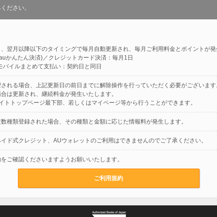
みください。
と、翌月以降以下のタイミングで毎月自動更新され、毎月ご利用料金とポイントが発
Y(auかんたん決済)／クレジットカード決済：毎月1日
モバイルまとめて支払い：契約日と同日
望される場合、上記更新日の前日までに解除操作を行っていただく必要がございます
場合は更新され、継続料金が発生いたします。
サイトトップページ最下部、若しくはマイページ等から行うことができます。
複数種類登録された場合、その種類と金額に応じた情報料が発生します。
ペイド式クレジット、AUウォレットのご利用はできませんのでご了承ください。
約をご確認くださいますようお願いいたします。
ご利用規約