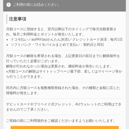
ご利用の前にお読みください。
注意事項
月額コースに登録すると、翌月以降以下のタイミングで毎月自動更新さ
れ、毎月ご利用料金とポイントが発生いたします。
ドコモ払い／auPAY(auかんたん決済)／クレジットカード決済：毎月1日
ソフトバンク・ワイモバイルまとめて支払い：契約日と同日
月額コースの解除を希望される場合、上記更新日の前日までに解除操作を
行っていただく必要がございます。
解除が行われなかった場合は更新され、継続料金が発生いたします。
※月額コースの解除はサイトトップページ最下部、若しくはマイページ等か
ら行うことができます。
同月内に月額コースを複数種類登録された場合、その種類と金額に応じた
情報料が発生します。
デビットカードやプリペイド式クレジット、AUウォレットのご利用はでき
ませんのでご了承ください。
ご登録の前にご利用規約をご確認くださいますようお願いいたします。