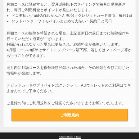
月額コースに登録すると、翌月以降以下のタイミングで毎月自動更新さ
れ、毎月ご利用料金とポイントが発生いたします。
ドコモ払い／auPAY(auかんたん決済)／クレジットカード決済：毎月1日
ソフトバンク・ワイモバイルまとめて支払い：契約日と同日
月額コースの解除を希望される場合、上記更新日の前日までに解除操作を
行っていただく必要がございます。
解除が行われなかった場合は更新され、継続料金が発生いたします。
※月額コースの解除はサイトトップページ最下部、若しくはマイページ等か
ら行うことができます。
同月内に月額コースを複数種類登録された場合、その種類と金額に応じた
情報料が発生します。
デビットカードやプリペイド式クレジット、AUウォレットのご利用はでき
ませんのでご了承ください。
ご登録の前にご利用規約をご確認くださいますようお願いいたします。
ご利用規約