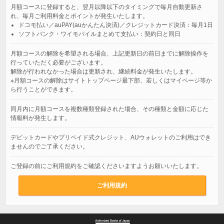
月額コースに登録すると、翌月以降以下のタイミングで毎月自動更新さ
れ、毎月ご利用料金とポイントが発生いたします。
ドコモ払い／auPAY(auかんたん決済)／クレジットカード決済：毎月1日
ソフトバンク・ワイモバイルまとめて支払い：契約日と同日
月額コースの解除を希望される場合、上記更新日の前日までに解除操作を
行っていただく必要がございます。
解除が行われなかった場合は更新され、継続料金が発生いたします。
※月額コースの解除はサイトトップページ最下部、若しくはマイページ等か
ら行うことができます。
同月内に月額コースを複数種類登録された場合、その種類と金額に応じた
情報料が発生します。
デビットカードやプリペイド式クレジット、AUウォレットのご利用はでき
ませんのでご了承ください。
ご登録の前にご利用規約をご確認くださいますようお願いいたします。
ご利用規約