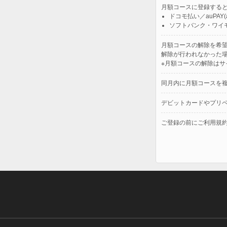
月額コースに登録する
ドコモ払い／auPA
ソフトバンク・ワイ
月額コースの解除を希
解除が行われなかった
※月額コースの解除は
同月内に月額コースを
デビットカードやプリ
ご登録の前にご利用規