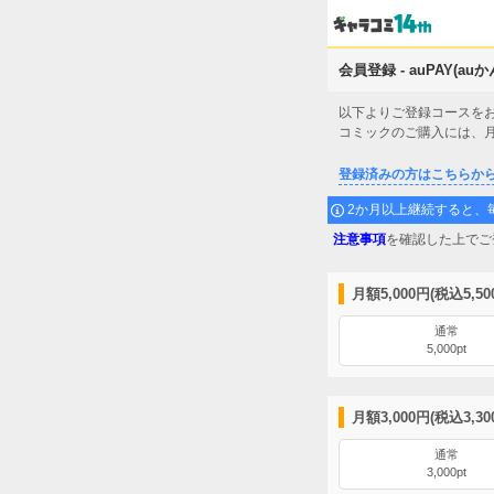
会員登録 - auPAY(au
以下よりご登録コースを
コミックのご購入には、
登録済みの方はこちらか
2か月以上継続すると、毎
注意事項
を確認した上でご
月額5,000円(税込5,5
通常
5,000pt
月額3,000円(税込3,3
通常
3,000pt