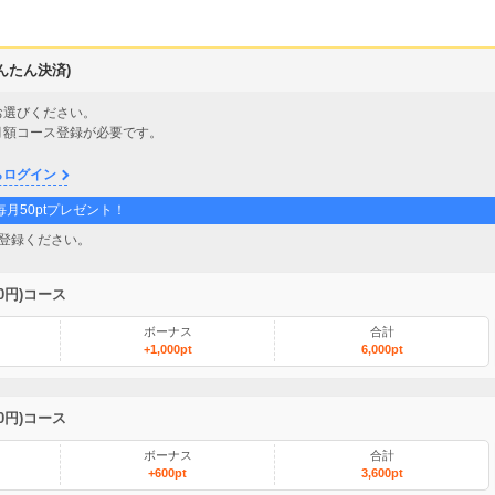
かんたん決済)
お選びください。
月額コース登録が必要です。
らログイン
月50ptプレゼント！
登録ください。
00円)コース
ボーナス
合計
+1,000pt
6,000pt
00円)コース
ボーナス
合計
+600pt
3,600pt