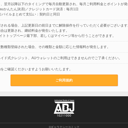
と、翌月以降以下のタイミングで毎月自動更新され、毎月ご利用料金とポイントが発
Y(auかんたん決済)／クレジットカード決済：毎月1日
モバイルまとめて支払い：契約日と同日
望される場合、上記更新日の前日までに解除操作を行っていただく必要がございます
場合は更新され、継続料金が発生いたします。
サイトトップページ最下部、若しくはマイページ等から行うことができます。
複数種類登録された場合、その種類と金額に応じた情報料が発生します。
ペイド式クレジット、AUウォレットのご利用はできませんのでご了承ください。
約をご確認くださいますようお願いいたします。
ご利用規約
©ギャラクシーコミック