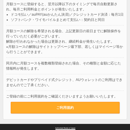
月額コースに登録すると、翌月以降以下のタイミングで毎月自動更新さ
れ、毎月ご利用料金とポイントが発生いたします。
ドコモ払い／auPAY(auかんたん決済)／クレジットカード決済：毎月1日
ソフトバンク・ワイモバイルまとめて支払い：契約日と同日
月額コースの解除を希望される場合、上記更新日の前日までに解除操作を
行っていただく必要がございます。
解除が行われなかった場合は更新され、継続料金が発生いたします。
※月額コースの解除はサイトトップページ最下部、若しくはマイページ等か
ら行うことができます。
同月内に月額コースを複数種類登録された場合、その種類と金額に応じた
情報料が発生します。
デビットカードやプリペイド式クレジット、AUウォレットのご利用はでき
ませんのでご了承ください。
ご登録の前にご利用規約をご確認くださいますようお願いいたします。
ご利用規約