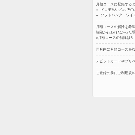
月額コースに登録する
ドコモ払い／auPA
ソフトバンク・ワイ
月額コースの解除を希
解除が行われなかった
※月額コースの解除は
同月内に月額コースを
デビットカードやプリ
ご登録の前にご利用規