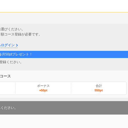
お選びください。
月額コース登録が必要です。
らログイン
月50ptプレゼント！
登録ください。
)コース
ボーナス
合計
+50pt
550pt
みください。