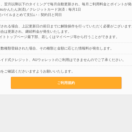
と、翌月以降以下のタイミングで毎月自動更新され、毎月ご利用料金とポイントが発
Y(auかんたん決済)／クレジットカード決済：毎月1日
モバイルまとめて支払い：契約日と同日
望される場合、上記更新日の前日までに解除操作を行っていただく必要がございます
場合は更新され、継続料金が発生いたします。
サイトトップページ最下部、若しくはマイページ等から行うことができます。
複数種類登録された場合、その種類と金額に応じた情報料が発生します。
ペイド式クレジット、AUウォレットのご利用はできませんのでご了承ください。
約をご確認くださいますようお願いいたします。
ご利用規約