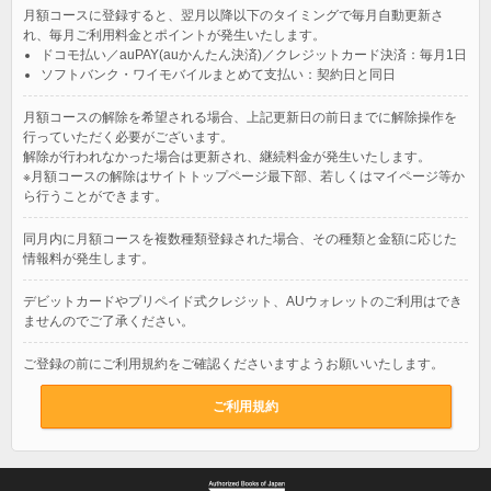
月額コースに登録すると、翌月以降以下のタイミングで毎月自動更新さ
れ、毎月ご利用料金とポイントが発生いたします。
ドコモ払い／auPAY(auかんたん決済)／クレジットカード決済：毎月1日
ソフトバンク・ワイモバイルまとめて支払い：契約日と同日
月額コースの解除を希望される場合、上記更新日の前日までに解除操作を
行っていただく必要がございます。
解除が行われなかった場合は更新され、継続料金が発生いたします。
※月額コースの解除はサイトトップページ最下部、若しくはマイページ等か
ら行うことができます。
同月内に月額コースを複数種類登録された場合、その種類と金額に応じた
情報料が発生します。
デビットカードやプリペイド式クレジット、AUウォレットのご利用はでき
ませんのでご了承ください。
ご登録の前にご利用規約をご確認くださいますようお願いいたします。
ご利用規約