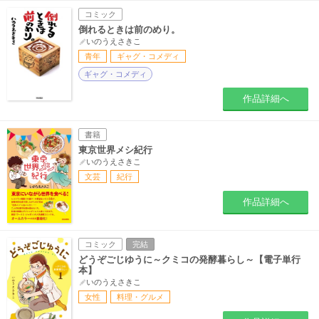
コミック
倒れるときは前のめり。
いのうえさきこ
青年
ギャグ・コメディ
ギャグ・コメディ
作品詳細へ
書籍
東京世界メシ紀行
いのうえさきこ
文芸
紀行
作品詳細へ
コミック
完結
どうぞごじゆうに～クミコの発酵暮らし～【電子単行
本】
いのうえさきこ
女性
料理・グルメ