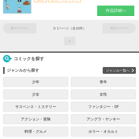
作品詳細へ
前のページへ
1
/
1
ページ（全
10
件）
次のページへ
1
コミックを探す
ジャンルから探す
ジャンル一覧へ
少年
青年
少女
女性
サスペンス・ミステリー
ファンタジー・SF
アクション・冒険
アングラ・ヤンキー
料理・グルメ
ホラー・オカルト