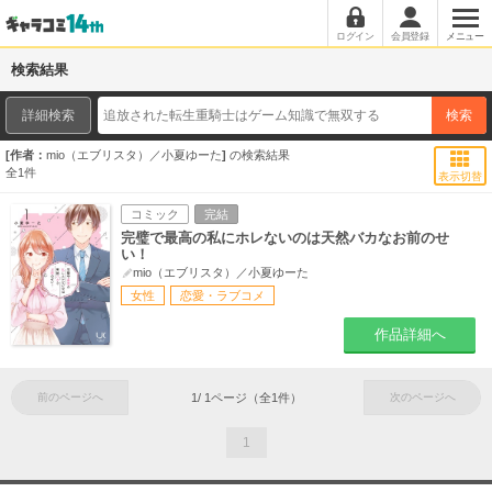
ログイン
会員登録
メニュー
検索結果
詳細検索
検索
作者：
mio（エブリスタ）／小夏ゆーた
の検索結果
全
1
件
表示切替
コミック
完結
完璧で最高の私にホレないのは天然バカなお前のせ
い！
mio（エブリスタ）／小夏ゆーた
女性
恋愛・ラブコメ
作品詳細へ
前のページへ
1
/
1
ページ（全
1
件）
次のページへ
1