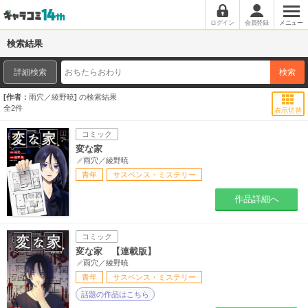
ログイン
会員登録
メニュー
検索結果
詳細検索
検索
作者：
雨穴／綾野暁
の検索結果
全
2
件
表示切替
コミック
変な家
雨穴／綾野暁
青年
サスペンス・ミステリー
作品詳細へ
コミック
変な家 【連載版】
雨穴／綾野暁
青年
サスペンス・ミステリー
話題の作品はこちら