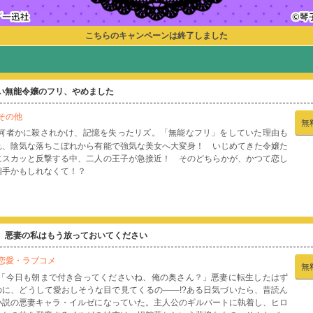
こちらのキャンペーンは終了しました
い無能令嬢のフリ、やめました
その他
無
何者かに殺されかけ、記憶を失ったリズ。「無能なフリ」をしていた理由も
れ、陰気な落ちこぼれから有能で強気な美女へ大変身！ いじめてきた令嬢た
にスカッと反撃する中、二人の王子が急接近！ そのどちらかが、かつて恋し
相手かもしれなくて！？
、悪妻の私はもう放っておいてください
恋愛・ラブコメ
無
「今日も朝まで付き合ってくださいね、俺の奥さん？」悪妻に転生したはず
のに、どうして愛おしそうな目で見てくるの――!?ある日気づいたら、昔読ん
小説の悪妻キャラ・イルゼになっていた。主人公のギルバートに執着し、ヒロ