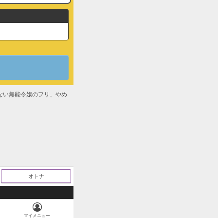
CHECKする
CHECKする
ない無能令嬢のフリ、やめ
CHECKする
信記念！ 対象作品無料
オトナ
CHECKする
無料キャンペーン
マイメニュー