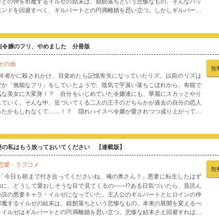
ンとの仲を邪魔するイルゼの結末は、娼館落ちという悲惨なもの。そんなバッ
エンドを回避すべく、ギルバートとの円満離婚を思い立つ。しかしギルバート
離婚に応じず、ある晩、寝室に現れて――…!?「その泣き顔は悪くない」「せ
ぜいそのまま嫌がるフリをしていてください」踏んだり蹴ったり抱かれたり
?)で散々な悪妻イルゼとクールなドS公爵の恋模様にときめき必至のラブコメデ
第１巻！
能令嬢のフリ、やめました 分冊版
その他
無
何者かに殺されかけ、目覚めたら記憶喪失になっていたリズ。以前のリズは
ぜか「無能なフリ」をしていたようで、陰気で芋臭い落ちこぼれから、有能で
気な美女に大変身！？ 自分をいじめていた令嬢達にも、華麗にスカッとやり
していく。そんな中、近づいてくる二人の王子のどちらかが過去の自分の恋人
ったかもしれなくて……！？ 隠れハイスペ令嬢が愛されつつ成り上がってい
、王宮ラブ×ミステリー！【第1話「無能令嬢、やめました」を収録】
妻の私はもう放っておいてください 【連載版】
恋愛・ラブコメ
無
「今日も朝まで付き合ってくださいね、俺の奥さん？」悪妻に転生したはず
のに、どうして愛おしそうな目で見てくるの――!?ある日気づいたら、昔読ん
小説の悪妻キャラ・イルゼになっていた。主人公のギルバートとヒロインの仲
邪魔するイルゼの結末は、娼館落ちという悲惨なもの。本来の展開を変えるべ
、イルゼはギルバートとの円満離婚を思い立つ。悲惨な結末さえ回避すればこ