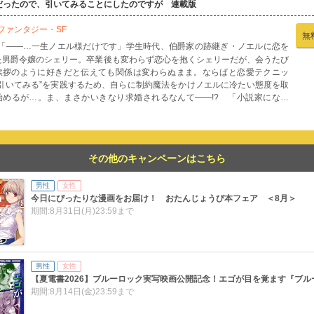
だったので、引いてみることにしたのですが 連載版
ファンタジー・SF
無
「――…一生ノエル様だけです」学生時代、伯爵家の跡継ぎ・ノエルに恋を
た男爵令嬢のシェリー。卒業後も変わらず恋心を抱くシェリーだが、会うたび
挨拶のように好きだと伝えても関係は変わらぬまま。ならばと恋愛テクニッ
“引いてみる”を実践するため、自らに制約魔法をかけノエルに冷たい態度を取
始めるが…。ま、まさかいきなり求婚されるなんて――!? 「小説家になろ
」で大人気の連載小説がコミカライズに!! 漫画内の告知等は過去のものとな
ますので、ご注意ください。
その他のキャンペーンはこちら
男性
女性
今日にぴったりな漫画をお届け！ おたんじょうび本フェア ＜8月＞
期間:8月31日(月)23:59まで
男性
女性
【夏電書2026】ブルーロック実写映画公開記念！エゴが目を覚ます『ブ
期間:8月14日(金)23:59まで