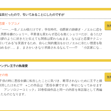
世界も楽しめるかも！なんて考えていた矢先、ギルバートが寝室に現れて!?
その泣き顔は悪くない」「せいぜいそのまま嫌がるフリをしていてください」
んだり蹴ったり抱かれたり(?)で散々なイルゼとクールなドS公爵の恋模様にと
めき必至のラブコメディ！【本商品は単話コンテンツとなります。単行本版と
駄目だったので、引いてみることにしたのですが
録内容が異なる場合がございます。漫画内の告知等は過去のものとなりますの
、ご注意ください。】
恋愛・ラブコメ
無
「――…一生ノエル様だけです」学生時代、伯爵家の跡継ぎ・ノエルに恋を
た男爵令嬢のシェリー。卒業後も変わらず恋心を抱くシェリーだが、会うたび
挨拶のように好きだと伝えても関係は変わらぬまま。ならばと恋愛テクニッ
“引いてみる”を実践するため、自らに制約魔法をかけノエルに冷たい態度を取
始めるが…。ま、まさかいきなり求婚されるなんて――!? 「小説家になろ
」で大人気の連載小説がコミカライズに!!
ヤンデレ王子の執着愛
その他
無
子供の時に悪役令嬢に転生したことに気づき、断罪されないために王子と婚
解消したけれど!? ※この作品は『悪役令嬢ですが、幸せになってみせます
！ アンソロジーコミック』10巻収録作品と同一の内容を単話版として再編
したものとなります。