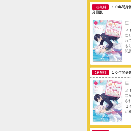
１０年間身
8巻無料
分冊版
女
れ
も
間
１０年間身
2巻無料
悪
さ
セ
が
い