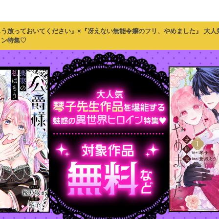
う放っておいてください』×『冴えない無能令嬢のフリ、やめました』 大人
イン特集♡