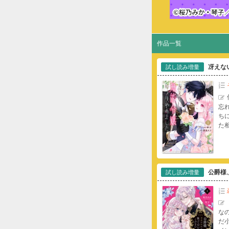
作品一覧
冴えな
試し読み増量
忘
ち
た
公爵様
試し読み増量
な
だ