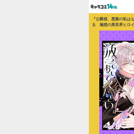
『公爵様、悪妻の私はも
る 魅惑の異世界ヒロ