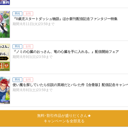
男性
女性
『0歳児スタートダッシュ物語』ほか新刊配信記念ファンタジー特集
期間:8月11日(火)23:59まで
男性
女性
『ノミの心臓のおっさん、竜の心臓を手に入れる。』配信開始フェア
期間:8月9日(日)23:59まで
男性
女性
使い魔を探していたら伝説の英雄だとバレた件【合冊版】配信記念キャン
期間:8月8日(土)23:59まで
男性
女性
無料･割引作品が盛りだくさん★
【夏電書2026】Z世代の大同窓会！ 平成中期生まれの、メガヒット漫画
キャンペーンを全部見る
期間:8月7日(金)23:59まで