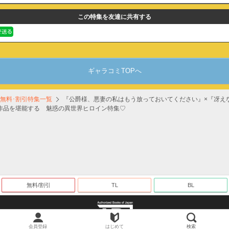
この特集を友達に共有する
オトナ
FILL-IN新刊配信記念！
期間:8月7日(金)23:59まで
ギャラコミTOPへ
オトナ
無料･割引特集一覧
『公爵様、悪妻の私はもう放っておいてください』×『冴え
『痴女リズム【電子単行本】vol.03』配信記念！対象作品無料＆割引
作品を堪能する 魅惑の異世界ヒロイン特集♡
期間:8月9日(日)23:59まで
オトナ
『古風美人な義母と本能剥き出し危険日種付けセックスしてしまった話』配
＆割引
期間:8月9日(日)23:59まで
無料/割引
TL
BL
オトナ
カノつく！ ～あなた好みの彼女を作ろう。～ ゆういち編（１）期間限定
期間:10月22日(木)23:59まで
会員登録
はじめて
検索