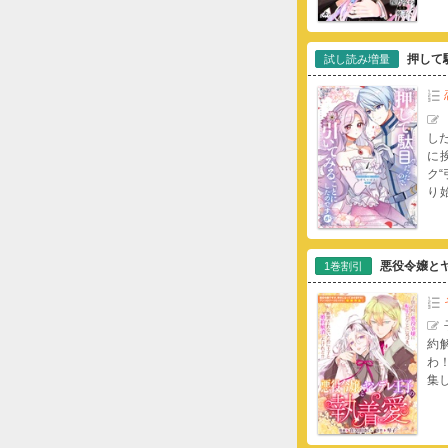
の
「
踏
き
押して
試し読み増量
収
で
し
に
ク
り
う
悪役令嬢と
1巻割引
約
わ
集