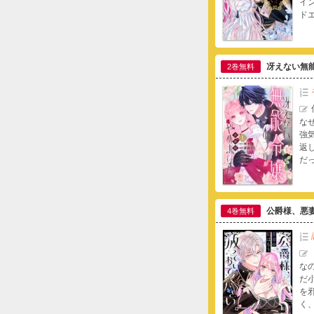
イ
ド
は
い
(
ィ
冴えない無
2巻無料
な
強
返
だ
く
公爵様、悪
4巻無料
な
だ
を
く