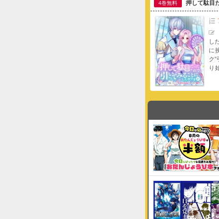
押して駄目
4巻無料
し
に
ク
り
う
り