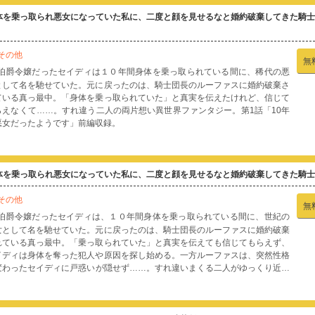
体を乗っ取られ悪女になっていた私に、二度と顔を見せるなと婚約破棄してきた騎
その他
無
伯爵令嬢だったセイディは１０年間身体を乗っ取られている間に、稀代の悪
として名を馳せていた。元に戻ったのは、騎士団長のルーファスに婚約破棄さ
ている真っ最中。「身体を乗っ取られていた」と真実を伝えたけれど、信じて
らえなくて……。すれ違う二人の両片想い異世界ファンタジー。第1話「10年
悪女だったようです」前編収録。
体を乗っ取られ悪女になっていた私に、二度と顔を見せるなと婚約破棄してきた騎士
その他
無
伯爵令嬢だったセイディは、１０年間身体を乗っ取られている間に、世紀の
女として名を馳せていた。元に戻ったのは、騎士団長のルーファスに婚約破棄
れている真っ最中。「乗っ取られていた」と真実を伝えても信じてもらえず、
イディは身体を奪った犯人や原因を探し始める。一方ルーファスは、突然性格
変わったセイディに戸惑いが隠せず……。すれ違いまくる二人がゆっくり近づ
ていく両片想い異世界ファンタジー、第1巻。