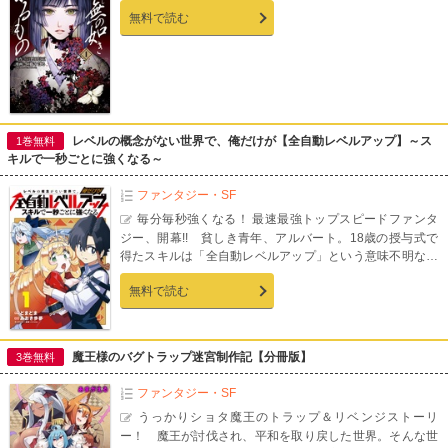
無料で読む
レベルの概念がない世界で、俺だけが【全自動レベルアップ】～ス
1巻無料
キルで一秒ごとに強くなる～
ファンタジー・SF
毎分毎秒強くなる！ 最速最強トップスピードファンタ
ジー、開幕!! 貧しき青年、アルバート。18歳の授与式で
得たスキルは「全自動レベルアップ」という意味不明なス
キル。だが実はこのスキル、毎分毎秒ごとに際限なく強く
無料で読む
なり続けるというとんでもないもので…!? 一歩踏み出す勇
気と脅威のスキルで凶悪な敵へと立ち向かえ！ 前代未聞の
トップスピード・ファンタジー開幕！【連載時のカラーペ
ージを完全収録！】
魔王様のバグトラップ迷宮制作記【分冊版】
3巻無料
ファンタジー・SF
うっかりショタ魔王のトラップ＆リベンジストーリ
ー！ 魔王が討伐され、平和を取り戻した世界。そんな世