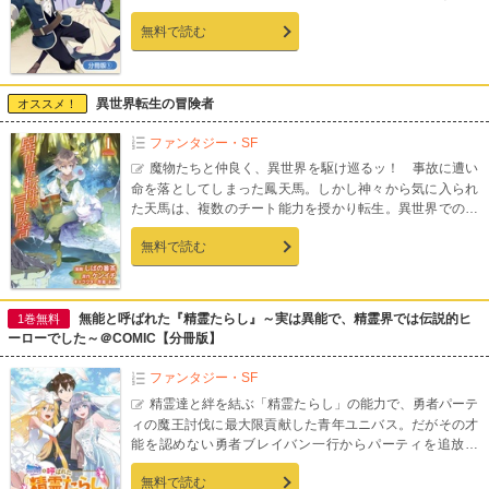
五歳の誕生日を迎え洗礼を受け、神々の加護を受けたカイ
無料で読む
ンだったが、そこで与えられたのは多大過ぎる神々の加護
と、もはや規格外とも呼べるステータスで…!?【第1話収
録】
異世界転生の冒険者
オススメ！
ファンタジー・SF
魔物たちと仲良く、異世界を駆け巡るッ！ 事故に遭い
命を落としてしまった鳳天馬。しかし神々から気に入られ
た天馬は、複数のチート能力を授かり転生。異世界でのセ
カンドライフが始まるのであった――。
無料で読む
無能と呼ばれた『精霊たらし』～実は異能で、精霊界では伝説的ヒ
1巻無料
ーローでした～＠COMIC【分冊版】
ファンタジー・SF
精霊達と絆を結ぶ「精霊たらし」の能力で、勇者パーテ
ィの魔王討伐に最大限貢献した青年ユニバス。だがその才
能を認めない勇者ブレイバン一行からパーティを追放さ
れ、さらには職も失ってしまう。絶望するユニバスだった
無料で読む
が、勇者と精霊姫が結婚する「精霊婚」の会場で旧知の風