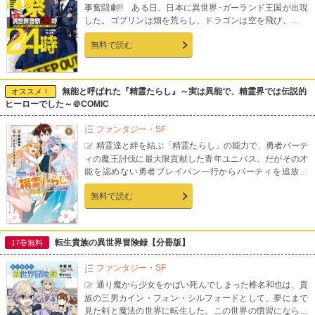
事奮闘劇!! ある日、日本に異世界･ガーランド王国が出現
した。ゴブリンは畑を荒らし、ドラゴンは空を飛び、異種
族が不法入国してくるわで大騒ぎだったが、それから数年
無料で読む
後――。日本政府が制定した「種族雇用均等法」により、
ガーランド王国の民たちも日本で働くようになっていた。
これは、日本とガーランド王国の境界で発生する事件事
故、犯罪の現場に駆けつける、熱き警察官たちに密着した
無能と呼ばれた『精霊たらし』～実は異能で、精霊界では伝説的
オススメ！
記録である！
ヒーローでした～＠COMIC
ファンタジー・SF
精霊達と絆を結ぶ「精霊たらし」の能力で、勇者パーテ
ィの魔王討伐に最大限貢献した青年ユニバス。だがその才
能を認めない勇者ブレイバン一行からパーティを追放さ
れ、さらには職も失ってしまう。絶望するユニバスだった
無料で読む
が、勇者と精霊姫が結婚する「精婚式」の会場で旧知の風
の精霊姫ティフォンと運命的な再会を果たして…？ 「小説
家になろう」発、精霊いちゃラブ大冒険ＷＥＢ小説コミカ
ライズが待望のコミックス化！
転生貴族の異世界冒険録【分冊版】
17巻無料
ファンタジー・SF
通り魔から少女をかばい死んでしまった椎名和也は、貴
族の三男カイン・フォン・シルフォードとして、夢にまで
見た剣と魔法の世界に転生した。この世界の慣習にならい