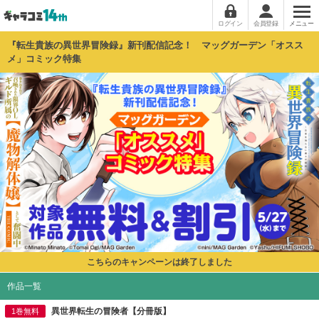
ログイン
会員登録
メニュー
『転生貴族の異世界冒険録』新刊配信記念！ マッグガーデン「オスス
メ」コミック特集
こちらのキャンペーンは終了しました
作品一覧
異世界転生の冒険者【分冊版】
1巻無料