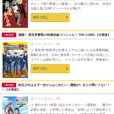
キャンプ場で遭遇した惨劇―。月の魔力に誘われ、出没す
る殺人鬼にEMCメンバー4人が挑む!!
無料で読む
激闘！ 異世界警察24時最前線スペシャル！ THE COMIC【分冊版】
2巻無料
ファンタジー・SF
異世界×警察官の仕事をリアルに描いたお仕事奮闘劇、
開幕!! ある日、日本に異世界･ガーランド王国が出現した。
ゴブリンは畑を荒らし、ドラゴンは空を飛び、異種族が不
法入国してくるわので大騒ぎだったが、それから数年後
無料で読む
――。日本政府が制定した「種族雇用均等法」により、ガ
ーランド王国の民たちも日本で働くようになっていた。こ
れは、日本とガーランド王国の境界で街の治安を守る、熱
き警察官たちの奮闘の記録である―！【第1話収録】
転生少女はまず一歩からはじめたい～魔物がいるとか聞いてない！
1巻無料
～【分冊版】
ファンタジー・SF
疲れやすい体質に悩まされてきた一ノ蔵更紗。「魔力が
必要な体質」と判明した彼女は、女神によって異世界トリ