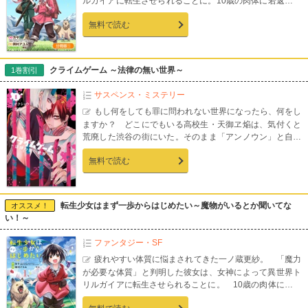
ルガイアに転生させられることに。10歳の肉体に若返り、
虚弱体質をも克服！しかし飛ばされた先は魔物だらけの山
無料で読む
で、うかつに外も歩けない!? 不自由だった現世から、希望
溢れる新しい人生へ！自立志向の異世界スローライフ！
クライムゲーム ～法律の無い世界～
1巻割引
サスペンス・ミステリー
もし何をしても罪に問われない世界になったら、何をし
ますか？ どこにでもいる高校生・天御ヱ焔は、気付くと
荒廃した渋谷の街にいた。そのまま「アンノウン」と自称
する謎の人物にこの世界ではどんな犯罪を犯してもいいと
無料で読む
告げられ、罪の重さを競うデスゲームに強制参加させられ
ることに…！もし法律や社会のルール・マナーがなくなっ
た世界になったら、人々はどのように振る舞うのか。『リ
アルアカウント』の原作者・オクショウと『死印』漫画担
転生少女はまず一歩からはじめたい～魔物がいるとか聞いてな
オススメ！
当・恵那がタッグを組み描く犯罪デスゲーム、第1巻！
い！～
ファンタジー・SF
疲れやすい体質に悩まされてきた一ノ蔵更紗。 「魔力
が必要な体質」と判明した彼女は、女神によって異世界ト
リルガイアに転生させられることに。 10歳の肉体に若返
り、虚弱体質をも克服！ しかし飛ばされた先は魔物だら