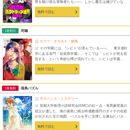
界を駆け巡る冒険者たち――。しかし魔王は滅びていなか
った！魔法やスキルとも異なる謎の力「バグ」を手に入れ
無料で読む
た魔王は、数少ない腹心と共にダンジョンの最奥に潜み、
復讐の牙を研ぐ！常識外れの「バグ」の力で、ダンジョン
に不可視の罠を仕掛け、冒険者を魔物に書き換えて軍勢拡
大を目指せ！【第1話収録】
死噛
1巻割引
ホラー・オカルト・妖怪
その学園には、“シビト”が潜んでいる――。 東京都H
市にある名門「近衛原学園」。そこでは「シビトが死を宣
告する」という奇妙な噂が流れていた。シビトは学園に紛
れ、巧妙に潜伏し校内で起こる死を予告するという…。そ
無料で読む
んな状況を打破するため、学園側は怪異の専門家として主
人公・八敷一男に調査を依頼する。早速、八敷はシビトに
予告された「トイレの華子」の正体を突き止めようとする
のだが…!?大人気ホラーゲームコミカライズ、第1巻！【連
孤島パズル
1巻無料
載時のカラーページを完全収録！】
サスペンス・ミステリー
英都大学推理小説研究会(EMC)の紅一点・有馬麻里亜の
祖父が遺した、南の孤島に眠る時価数億円のダイヤの在処
が示された宝の地図。パズルを手に宝捜しを兼ねたバカン
スを楽しもうと嘉敷島にやってきたアリスと江神だった
無料で読む
が、思わぬ殺人事件に巻き込まれ―。