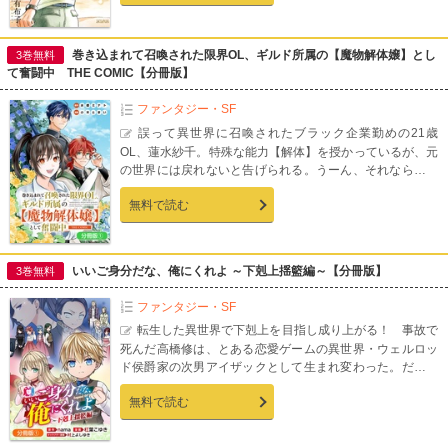
巻き込まれて召喚された限界OL、ギルド所属の【魔物解体嬢】とし
3巻無料
て奮闘中 THE COMIC【分冊版】
ファンタジー・SF
誤って異世界に召喚されたブラック企業勤めの21歳
OL、蓮水紗千。特殊な能力【解体】を授かっているが、元
の世界には戻れないと告げられる。うーん、それなら悲観
したって仕方ない！ 生きていくために仕事を斡旋してくだ
無料で読む
さい！…とは言ったものの、紹介されたのは冒険者ギルド
の魔物解体カウンターで!? えっ私の【解体】ってそっちの
【解体】なんですか!? アットホームかつ激務な職場で巻き
起こる、魔物肉解体お仕事ファンタジー!!【第1話収録】
いいご身分だな、俺にくれよ ～下剋上揺籃編～【分冊版】
3巻無料
ファンタジー・SF
転生した異世界で下剋上を目指し成り上がる！ 事故で
死んだ高橋修は、とある恋愛ゲームの異世界・ウェルロッ
ド侯爵家の次男アイザックとして生まれ変わった。だが、
義兄からはいじめられ、初恋の相手には既に婚約者がいて
無料で読む
――…と異世界でも難しい環境下にいることを自覚し、あ
る決意をする。「いいご身分だな、俺にくれよ！」 義兄を
殺し、権謀術数を駆使して成り上がりを目指すアイザック