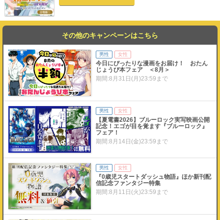
の精霊姫ティフォンと運命的な再会を果たして…？「小説
家になろう」発、精霊いちゃラブ大冒険WEB小説コミカラ
イズ！
その他のキャンペーンはこちら
男性
女性
今日にぴったりな漫画をお届け！ おたん
じょうび本フェア ＜8月＞
期間:8月31日(月)23:59まで
男性
女性
【夏電書2026】ブルーロック実写映画公開
記念！エゴが目を覚ます『ブルーロック』
フェア！
期間:8月14日(金)23:59まで
男性
女性
『0歳児スタートダッシュ物語』ほか新刊配
信記念ファンタジー特集
期間:8月11日(火)23:59まで