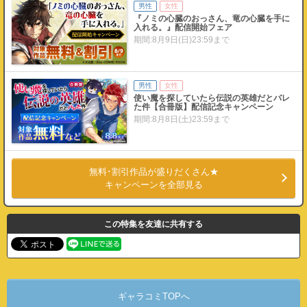
男性
女性
『ノミの心臓のおっさん、竜の心臓を手に
入れる。』配信開始フェア
期間:8月9日(日)23:59まで
男性
女性
使い魔を探していたら伝説の英雄だとバレ
た件【合冊版】配信記念キャンペーン
期間:8月8日(土)23:59まで
オトナ
無料･割引作品が盛りだくさん★
『痴女リズム【電子単行本】vol.03』配信
キャンペーンを全部見る
記念！対象作品無料＆割引
期間:8月9日(日)23:59まで
この特集を友達に共有する
オトナ
『古風美人な義母と本能剥き出し危険日種
付けセックスしてしまった話』配信記念！
対象作品無料＆割引
期間:8月9日(日)23:59まで
ギャラコミTOPへ