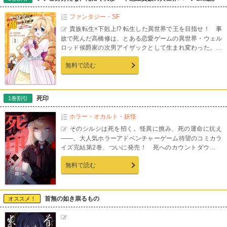
カラーページを完全収録！】
ファンタジー・SF
貴族転生×下剋上!? 転生した異世界で王を目指せ！ 事
故で死んだ高橋修は、とある恋愛ゲームの異世界・ウェル
ロッド侯爵家の次男アイザックとして生まれ変わった。だ
が、義兄からはいじめられ、初恋の相手には既に婚約者が
無料で読む
いて――…と異世界でも難しい環境下にいることを自覚
し、ある決意をする。 どいつもこいつも、 「いいご身分
だな、俺にくれよ！」 これはゲームの異世界にて、空気
を読まずに覇道を歩み王へと成り上がる異世界での成り上
死印
1巻割引
がり物語である――!! 「小説家になろう」にて累計1億5
千万PVを誇る作品が待望のコミカライズ！異世界で現代知
ホラー・オカルト・妖怪
識を使ったチートを遺憾なく発揮する幼少期を描く、第1
そのシルシは死を招く。怪異に挑み、死の運命に抗え
巻！
――。大人気ホラーアドベンチャーゲーム待望のコミカラ
イズ完結第2巻、ついに発売！ 死へのカウントダウンを
意味する謎の痣【シルシ】。記憶と引き換えにシルシが刻
無料で読む
まれた八敷一男は、死の運命を覆すべく【怪異】に挑む。
果たして八敷は生き残ることが出来るのか――。好評だっ
た1巻に、ここでしか読めない新規描き下ろしエピソード
を加えた完結第2巻、ついに発売！※電子版『死印【合本
首無の如き祟るもの
オススメ！
版】』1巻は画期的コミックスより配信中