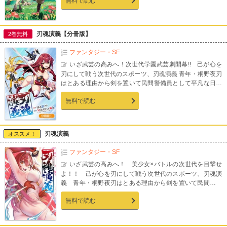
無料で読む
けの山で、うかつに外も歩けない!? 不自由だった現世か
ら、希望溢れる新しい人生へ！ 自立志向の異世界スロー
ライフ！
刃魂演義【分冊版】
2巻無料
ファンタジー・SF
いざ武芸の高みへ！次世代学園武芸劇開幕!! 己が心を
刃にして戦う次世代のスポーツ、刃魂演義 青年・桐野夜刃
はとある理由から剣を置いて民間警備員として平凡な日々
を過ごしていた…そんなある日の業務中、将来を期待され
無料で読む
る若手選手・斉門寺キリカと出会い──【第1話収録】
刃魂演義
オススメ！
ファンタジー・SF
いざ武芸の高みへ！ 美少女×バトルの次世代を目撃せ
よ！！ 己が心を刃にして戦う次世代のスポーツ、刃魂演
義 青年・桐野夜刃はとある理由から剣を置いて民間警備
員として平凡な日々を過ごしていた…そんなある日の業務
無料で読む
中、将来を期待される若手選手・斉門寺キリカと出会う。
「わたしのコーチになってください!!」夜刃の剣術を見たキ
リカはコーチになってくれるよう希う。当初は渋っていた