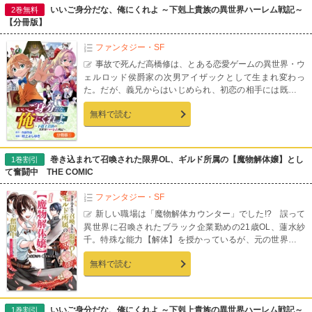
夜刃だが、キリカの熱意に当てられ、自分の中に残る刃魂
いいご身分だな、俺にくれよ ～下剋上貴族の異世界ハーレム戦記～
2巻無料
演義への熱を徐々に自覚し、止まっていた時計が動き出し
【分冊版】
た──！新時代のヒロイック・バトル開幕！少女たちの戦い
に刮目せよ!!【連載時のカラーページを完全収録！】
ファンタジー・SF
事故で死んだ高橋修は、とある恋愛ゲームの異世界・ウ
ェルロッド侯爵家の次男アイザックとして生まれ変わっ
た。だが、義兄からはいじめられ、初恋の相手には既に婚
約者がいて――…と異世界でも難しい環境下にいることを
無料で読む
自覚し、ある決意をする。 「いいご身分だな、俺にくれ
よ！」 これはゲームの異世界にて、空気を読まずに覇道を
歩み王へと成り上がるハーレム戦記物語――!!【第1話前編
収録】
巻き込まれて召喚された限界OL、ギルド所属の【魔物解体嬢】とし
1巻割引
て奮闘中 THE COMIC
ファンタジー・SF
新しい職場は「魔物解体カウンター」でした!? 誤って
異世界に召喚されたブラック企業勤めの21歳OL、蓮水紗
千。特殊な能力【解体】を授かっているが、元の世界には
戻れないと告げられる。「悲観したって仕方ない！」と生
無料で読む
きていくために仕事を紹介してもらったものの、そこは冒
険者ギルドの魔物解体カウンターで!?えっ私の【解体】っ
てそっちの【解体】なんですか!? 激務でアットホームな職
場で巻き起こる、魔物解体お仕事ファンタジー!!【連載時の
いいご身分だな、俺にくれよ ～下剋上貴族の異世界ハーレム戦記～
1巻割引