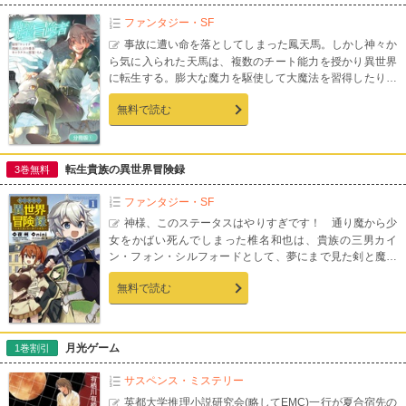
ファンタジー・SF
事故に遭い命を落としてしまった鳳天馬。しかし神々か
ら気に入られた天馬は、複数のチート能力を授かり異世界
に転生する。膨大な魔力を駆使して大魔法を習得したり、
調教能力で魔物と仲良くなったりと、楽しい異世界スロー
無料で読む
ライフが始まる――。【第０話収録】
転生貴族の異世界冒険録
3巻無料
ファンタジー・SF
神様、このステータスはやりすぎです！ 通り魔から少
女をかばい死んでしまった椎名和也は、貴族の三男カイ
ン・フォン・シルフォードとして、夢にまで見た剣と魔法
の世界に転生した！この世界の慣習にならい五歳の誕生日
無料で読む
に洗礼を受け、神々の加護を授かったカインだったが、そ
こで与えられたのは多大過ぎる神々の加護と、もはや規格
外とも呼べるステータスで…!?自重知らずの少年が巻き起
こす異世界狂想曲、コミカライズ堂々開幕!!
月光ゲーム
1巻割引
サスペンス・ミステリー
英都大学推理小説研究会(略してEMC)一行が夏合宿先の