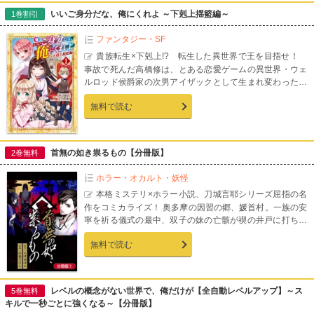
の下剋上を描く揺籃編、スタート！【第0話収録】
いいご身分だな、俺にくれよ ～下剋上揺籃編～
1巻割引
ファンタジー・SF
貴族転生×下剋上!? 転生した異世界で王を目指せ！
事故で死んだ高橋修は、とある恋愛ゲームの異世界・ウェ
ルロッド侯爵家の次男アイザックとして生まれ変わった。
だが、義兄からはいじめられ、初恋の相手には既に婚約者
無料で読む
がいて――…と異世界でも難しい環境下にいることを自覚
し、ある決意をする。「いいご身分だな、俺にくれよ！」
義兄を殺し、権謀術数を駆使して成り上がりを目指す10歳
になったアイザックの下剋上を描く異世界ファンタジー、
首無の如き祟るもの【分冊版】
2巻無料
激動の第1巻！【連載時のカラーページを完全収録！】
ホラー・オカルト・妖怪
本格ミステリ×ホラー小説、刀城言耶シリーズ屈指の名
作をコミカライズ！ 奥多摩の因習の郷、媛首村。一族の安
寧を祈る儀式の最中、双子の妹の亡骸が禊の井戸に打ち捨
てられているのが発見される。しかし、それは村を恐怖に
無料で読む
陥れる連続首無し殺人のほんの序章に過ぎなかった
――…。【第1話前編収録】
レベルの概念がない世界で、俺だけが【全自動レベルアップ】～ス
5巻無料
キルで一秒ごとに強くなる～【分冊版】