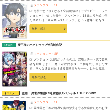
ファンタジー・SF
毎秒ごとに強くなる！空前絶後のトップスピード・ファ
ンタジー!! 貧しき青年、アルバート。18歳の授与式で得
たスキルは「全自動レベルアップ」という意味不明なスキ
ル。だが実はこのスキル、瞬間ごとに際限なく強くなり続
無料で読む
けるというとんでもないもので…!? 一歩踏み出す勇気と脅
威のスキルで凶悪な敵へと立ち向かえ！前代未聞のトップ
スピード・ファンタジー開幕！【第1話収録】
魔王様のバグトラップ迷宮制作記
1巻割引
ファンタジー・SF
ダンジョンには罠がつきものだ。謀略とチート罠で冒険
者を迎撃せよ！ 魔王が討伐され、平和を取り戻した世
界。そんな世界を駆け巡る冒険者たち――。しかし魔王は
滅びていなかった！ 魔法やスキルとも異なる謎の力「バ
無料で読む
グ」を手に入れた魔王は、数少ない腹心と共にダンジョン
の最奥に潜み、復讐の牙を研ぐ！ 常識外れの「バグ」の力
で、ダンジョンに不可視の罠を仕掛け、冒険者を魔物に書
き換えて軍勢拡大を目指せ！哀れな犠牲者おいでませ。シ
激闘！ 異世界警察24時最前線スペシャル！ THE COMIC
オススメ！
ョタ魔王と側近たちのトラップ＆リベンジストーリー！
【連載時のカラーページを完全収録！】
ファンタジー・SF
異世界と日本の境界で街の治安を守る警察官たちのお仕